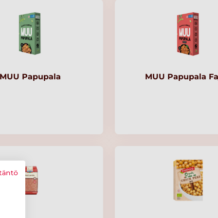
MUU Papupala
MUU Papupala Faj
täntö