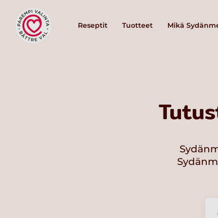
Reseptit
Tuotteet
Mikä Sydänme
Tutus
Sydänme
Sydänmer