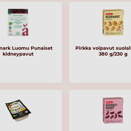
mark Luomu Punaiset
Pirkka voipavut suola
kidneypavut
380 g/230 g