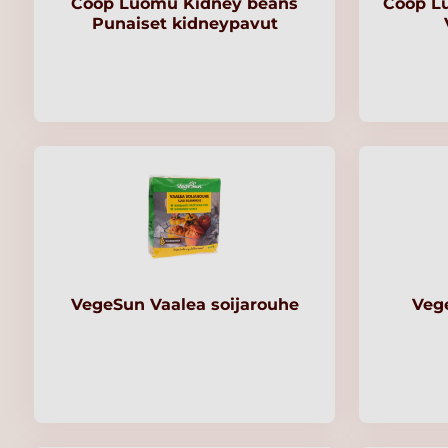
Coop Luomu Kidney beans
Coop L
Punaiset kidneypavut
VegeSun Vaalea soijarouhe
Vege