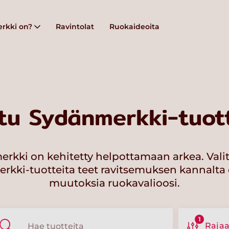
rkki on?
Ravintolat
Ruokaideoita
tu Sydänmerkki-tuott
rkki on kehitetty helpottamaan arkea. Vali
kki-tuotteita teet ravitsemuksen kannalta 
muutoksia ruokavalioosi.
1
Raja