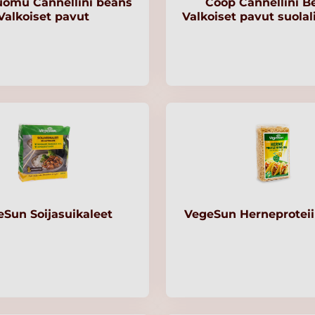
uomu Cannellini beans
Coop Cannellini B
Valkoiset pavut
Valkoiset pavut suola
Sun Soijasuikaleet
VegeSun Herneproteii