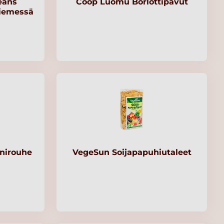
eans
Coop Luomu Borlottipavut
liemessä
nirouhe
VegeSun Soijapapuhiutaleet