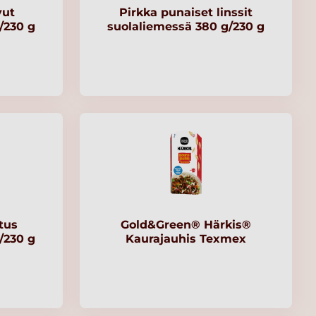
vut
Pirkka punaiset linssit
/230 g
suolaliemessä 380 g/230 g
tus
Gold&Green® Härkis®
/230 g
Kaurajauhis Texmex