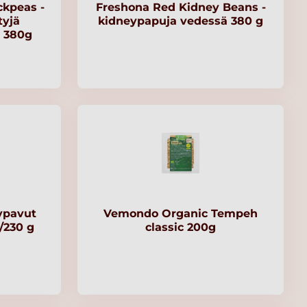
ckpeas -
Freshona Red Kidney Beans -
tyjä
kidneypapuja vedessä 380 g
ä 380g
ypavut
Vemondo Organic Tempeh
/230 g
classic 200g