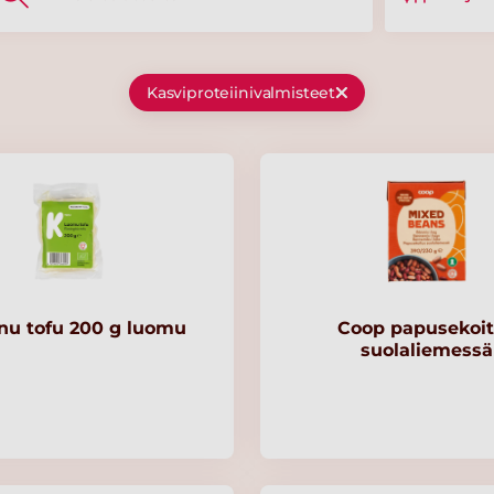
Kasviproteiinivalmisteet
nu tofu 200 g luomu
Coop papusekoi
suolaliemessä