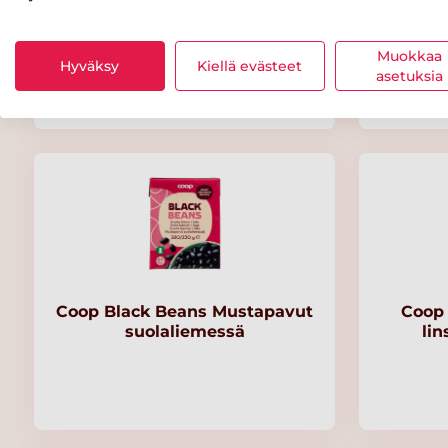
CAMPO LARGO Green Lentils
CAMPO
(vihreä linssi) 500 g
(pun
Muokkaa
Hyväksy
Kiellä evästeet
asetuksia
Coop Black Beans Mustapavut
Coop 
suolaliemessä
lin