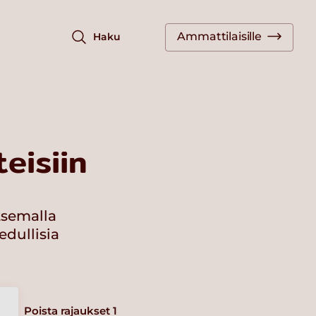
Ammattilaisille
Haku
eisiin
tsemalla
edullisia
Poista rajaukset
1
a