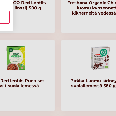
 LARGO Red Lentils
Freshona Organic Chi
ainen linssi) 500 g
luomu kypsennet
kikherneitä vedess
Red lentils Punaiset
Pirkka Luomu kidne
ssit suolaliemessä
suolaliemessä 380 g