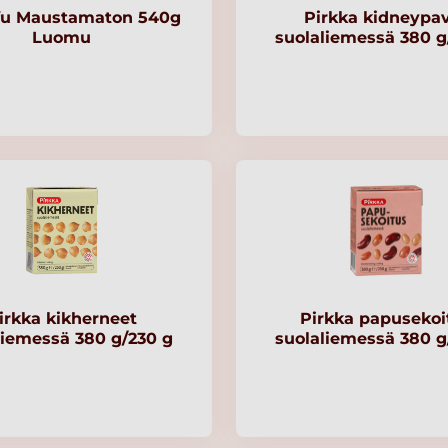
fu Maustamaton 540g
Pirkka kidneypa
Luomu
suolaliemessä 380 g
irkka kikherneet
Pirkka papusekoi
liemessä 380 g/230 g
suolaliemessä 380 g