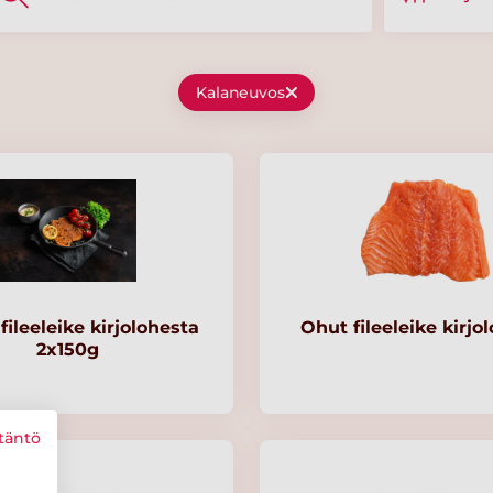
Kalaneuvos
ileeleike kirjolohesta
Ohut fileeleike kirjo
2x150g
täntö