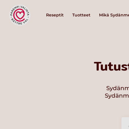
Reseptit
Tuotteet
Mikä Sydänme
Tutus
Sydänme
Sydänmer