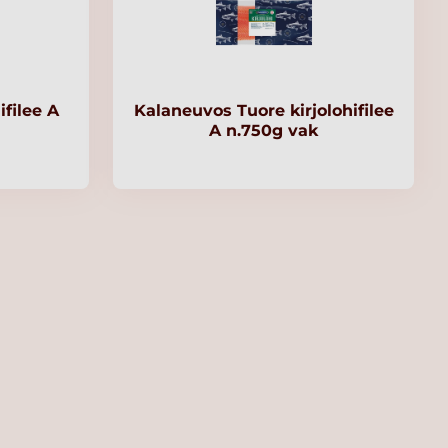
filee A
Kalaneuvos Tuore kirjolohifilee
A n.750g vak