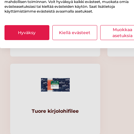
mahdollisen toiminnan. Voit hyväksyä kaikki evästeet, muokata omia
evästeasetuksiasi tai kieltää evästeiden käytön. Saat lisätietoja
käyttämistämme evästeistä avaamalla asetukset.
Muokkaa
Hyväksy
Kalaneuvos Tuore lohifilee A
Kiellä evästeet
Kalane
asetuksia
vak n.1 kg
Tuore kirjolohifilee