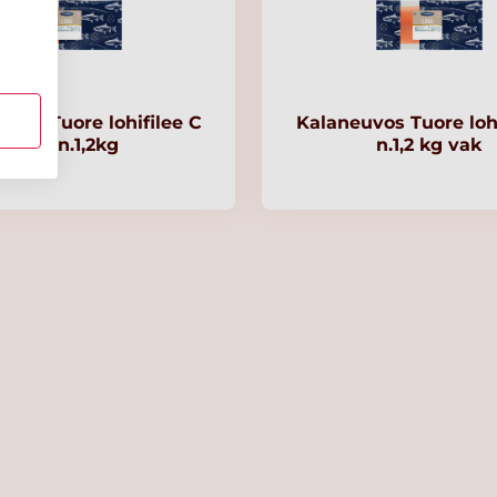
uvos Tuore lohifilee C
Kalaneuvos Tuore lohi
vak n.1,2kg
n.1,2 kg vak