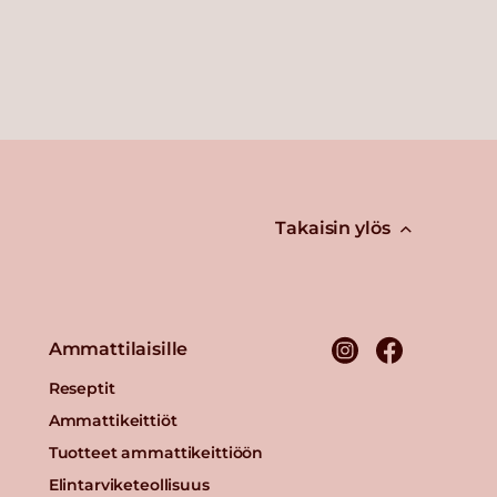
Takaisin ylös
Ammattilaisille
Reseptit
Ammattikeittiöt
Tuotteet ammattikeittiöön
Elintarviketeollisuus