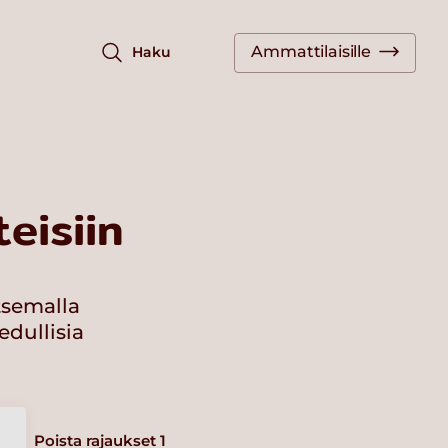
Ammattilaisille
Haku
eisiin
tsemalla
edullisia
Poista rajaukset
1
a