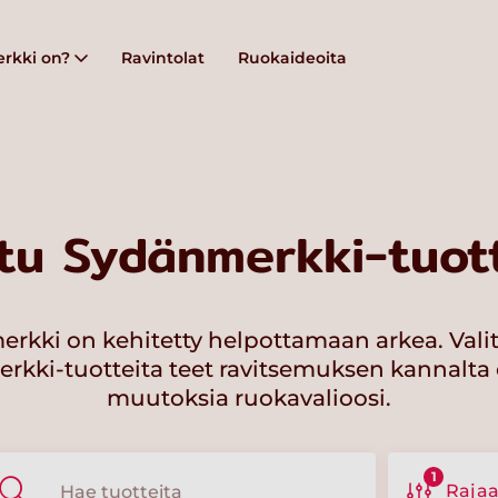
rkki on?
Ravintolat
Ruokaideoita
tu Sydänmerkki-tuott
rkki on kehitetty helpottamaan arkea. Vali
kki-tuotteita teet ravitsemuksen kannalta 
muutoksia ruokavalioosi.
1
Raja