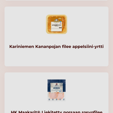
Kariniemen Kananpojan filee appelsiini-yrtti
HK Maakarit® Liekitetty porsaan rosvofilee