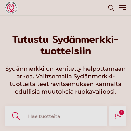
Tutustu Sydänmerkki-
tuotteisiin
Sydänmerkki on kehitetty helpottamaan
arkea. Valitsemalla Sydänmerkki-
tuotteita teet ravitsemuksen kannalta
edullisia muutoksia ruokavalioosi.
1