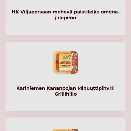
HK Viljaporsaan mehevä paistileike omena-
jalapeño
Kariniemen Kananpojan Minuuttipihvi®
Grillihillo