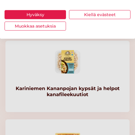
Kariniemen Kananpojan fileesuikale pehmeä
Hyväksy
Kiellä evästeet
curry
Muokkaa asetuksia
Kariniemen Kananpojan kypsät ja helpot
kanafileekuutiot