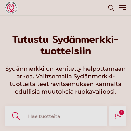
Tutustu Sydänmerkki-
tuotteisiin
Sydänmerkki on kehitetty helpottamaan
arkea. Valitsemalla Sydänmerkki-
tuotteita teet ravitsemuksen kannalta
edullisia muutoksia ruokavalioosi.
1