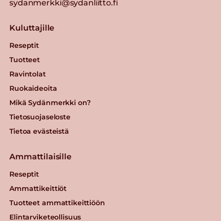
sydanmerkki@sydanliitto.fi
Kuluttajille
Reseptit
Tuotteet
Ravintolat
Ruokaideoita
Mikä Sydänmerkki on?
Tietosuojaseloste
Tietoa evästeistä
Ammattilaisille
Reseptit
Ammattikeittiöt
Tuotteet ammattikeittiöön
Elintarviketeollisuus