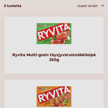
3
tuotetta
Ryvita Multi-grain täysjyväruisnäkkileipä
250g