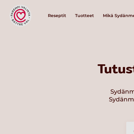
Reseptit
Tuotteet
Mikä Sydänme
Tutus
Sydänme
Sydänmer