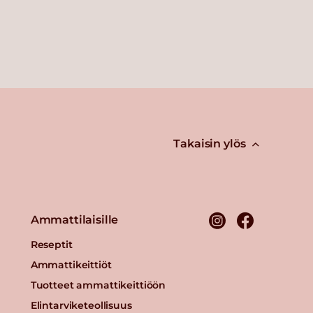
Takaisin ylös
Ammattilaisille
Reseptit
Ammattikeittiöt
Tuotteet ammattikeittiöön
Elintarviketeollisuus