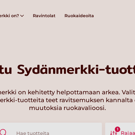
rkki on?
Ravintolat
Ruokaideoita
tu Sydänmerkki-tuott
rkki on kehitetty helpottamaan arkea. Vali
kki-tuotteita teet ravitsemuksen kannalta 
muutoksia ruokavalioosi.
1
Raja