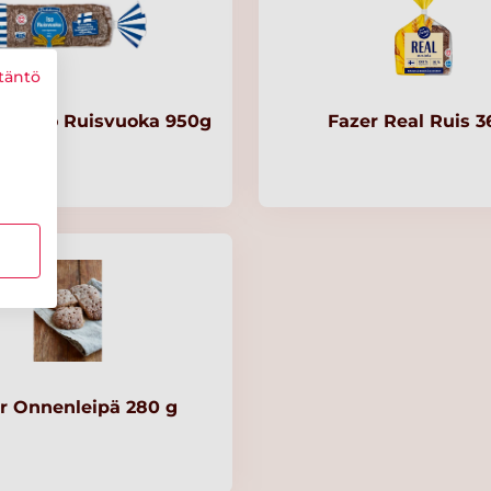
täntö
nen Iso Ruisvuoka 950g
Fazer Real Ruis 
r Onnenleipä 280 g