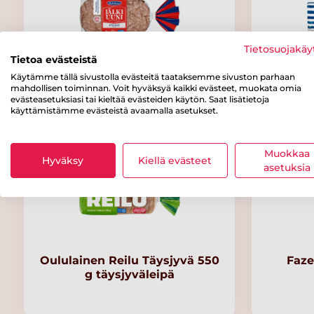
Tietosuojakäy
Tietoa evästeistä
Oululainen Jälkiuuni Aito Ruis
Oululai
Käytämme tällä sivustolla evästeitä taataksemme sivuston parhaan
mahdollisen toiminnan. Voit hyväksyä kaikki evästeet, muokata omia
4kpl 240g
evästeasetuksiasi tai kieltää evästeiden käytön. Saat lisätietoja
käyttämistämme evästeistä avaamalla asetukset.
Muokkaa
Hyväksy
Kiellä evästeet
asetuksia
Oululainen Reilu Täysjyvä 550
Faze
g täysjyväleipä