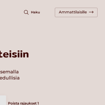
Ammattilaisille
Haku
eisiin
tsemalla
edullisia
Poista rajaukset
1
a