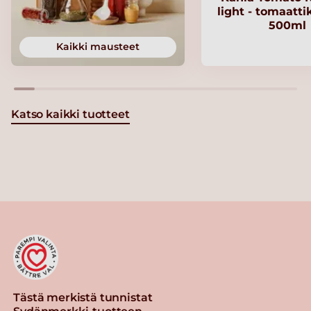
light - tomaatt
500ml
Kaikki mausteet
Katso kaikki tuotteet
Tästä merkistä tunnistat