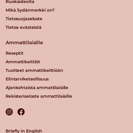
Ruokaideoita
Mikä Sydänmerkki on?
Tietosuojaseloste
Tietoa evästeistä
Ammattilaisille
Reseptit
Ammattikeittiöt
Tuotteet ammattikeittiöön
Elintarviketeollisuus
Ajankohtaista ammattilaisille
Rekisteriseloste ammattilaisille
Briefly in English