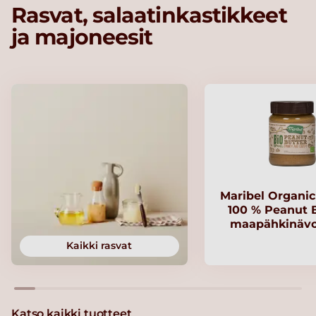
Rasvat, salaatinkastikkeet
ja majoneesit
Maribel Organi
100 % Peanut B
maapähkinävo
Kaikki rasvat
Katso kaikki tuotteet