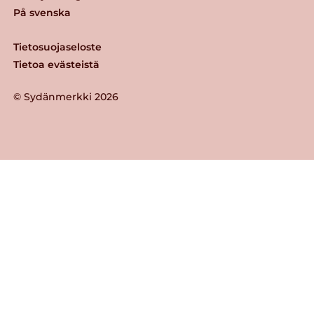
På svenska
Tietosuojaseloste
Tietoa evästeistä
© Sydänmerkki 2026