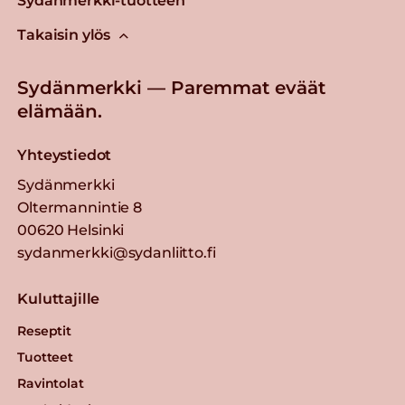
Sydänmerkki-tuotteen
Takaisin ylös
Sydänmerkki — Paremmat eväät
elämään.
Yhteystiedot
Sydänmerkki
Oltermannintie 8
00620 Helsinki
sydanmerkki@sydanliitto.fi
Kuluttajille
Reseptit
Tuotteet
Ravintolat