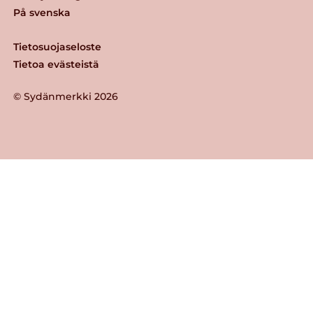
På svenska
Tietosuojaseloste
Tietoa evästeistä
© Sydänmerkki 2026