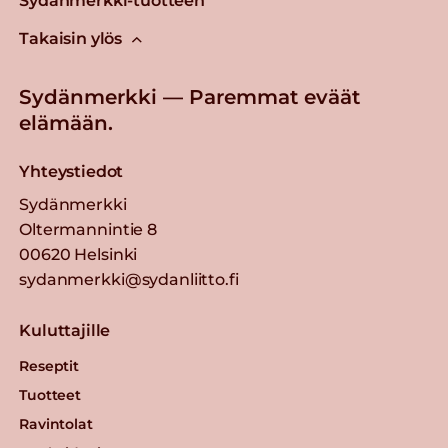
Sydänmerkki-tuotteen
Takaisin ylös
Sydänmerkki — Paremmat eväät
elämään.
Yhteystiedot
Sydänmerkki
Oltermannintie 8
00620 Helsinki
sydanmerkki@sydanliitto.fi
Kuluttajille
Reseptit
Tuotteet
Ravintolat