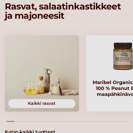
Rasvat, salaatinkastikkeet
ja majoneesit
Maribel Organi
100 % Peanut B
maapähkinävo
Kaikki rasvat
Katso kaikki tuotteet