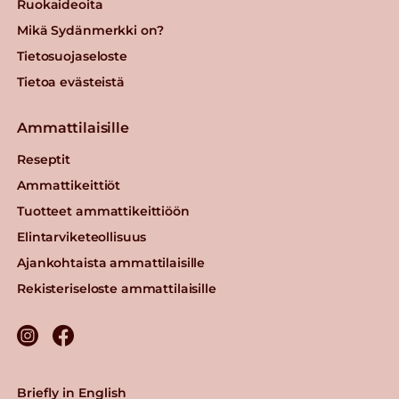
Ruokaideoita
Mikä Sydänmerkki on?
Tietosuojaseloste
Tietoa evästeistä
Ammattilaisille
Reseptit
Ammattikeittiöt
Tuotteet ammattikeittiöön
Elintarviketeollisuus
Ajankohtaista ammattilaisille
Rekisteriseloste ammattilaisille
Briefly in English