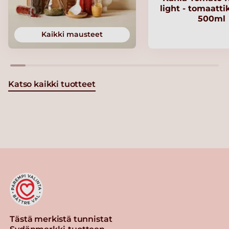
light - tomaatt
500ml
Kaikki mausteet
Katso kaikki tuotteet
Tästä merkistä tunnistat