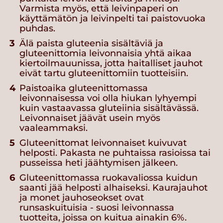
Varmista myös, että leivinpaperi on
käyttämätön ja leivinpelti tai paistovuoka
puhdas.
Älä paista gluteenia sisältäviä ja
gluteenittomia leivonnaisia yhtä aikaa
kiertoilmauunissa, jotta haitalliset jauhot
eivät tartu gluteenittomiin tuotteisiin.
Paistoaika gluteenittomassa
leivonnaisessa voi olla hiukan lyhyempi
kuin vastaavassa gluteiinia sisältävässä.
Leivonnaiset jäävät usein myös
vaaleammaksi.
Gluteenittomat leivonnaiset kuivuvat
helposti. Pakasta ne puhtaissa rasioissa tai
pusseissa heti jäähtymisen jälkeen.
Gluteenittomassa ruokavaliossa kuidun
saanti jää helposti alhaiseksi. Kaurajauhot
ja monet jauhoseokset ovat
runsaskuituisia - suosi leivonnassa
tuotteita, joissa on kuitua ainakin 6%.