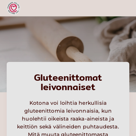
Gluteenittomat
leivonnaiset
Kotona voi loihtia herkullisia
gluteenittomia leivonnaisia, kun
huolehtii oikeista raaka-aineista ja
keittiön sekä välineiden puhtaudesta.
Mitä muuta gluteenittomasta