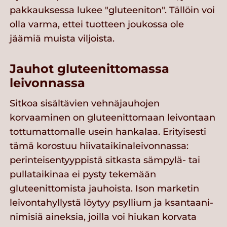
pakkauksessa lukee "gluteeniton". Tällöin voi
olla varma, ettei tuotteen joukossa ole
jäämiä muista viljoista.
Jauhot gluteenittomassa
leivonnassa
Sitkoa sisältävien vehnäjauhojen
korvaaminen on gluteenittomaan leivontaan
tottumattomalle usein hankalaa. Erityisesti
tämä korostuu hiivataikinaleivonnassa:
perinteisentyyppistä sitkasta sämpylä- tai
pullataikinaa ei pysty tekemään
gluteenittomista jauhoista. Ison marketin
leivontahyllystä löytyy psyllium ja ksantaani-
nimisiä aineksia, joilla voi hiukan korvata