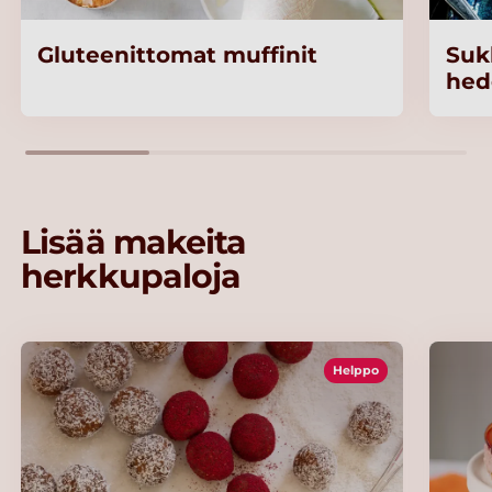
Gluteenittomat muffinit
Suk
hed
Lisää makeita
herkkupaloja
Helppo