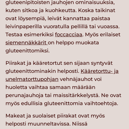
gluteenipitoisten jauhojen ominaisuuksia,
kuten sitkoa ja kuohkeutta. Koska taikinat
ovat löysempiä, leivät kannattaa paistaa
leivinpaperilla vuoratulla pellillä tai vuoassa.
Testaa esimerkiksi
foccacciaa
. Myös erilaiset
siemennäkkärit
on helppo muokata
gluteenittomiksi.
Piirakat ja kääretortut sen sijaan syntyvät
gluteenittominakin helposti.
Kääretorttu- ja
unelmatorttupohjan
vehnäjauhot voi
huoletta vaihtaa samaan määrään
perunajauhoja tai maissitärkkelystä. Ne ovat
myös edullisia gluteenittomia vaihtoehtoja.
Makeat ja suolaiset piirakat ovat myös
helposti muunneltavissa. Niissä