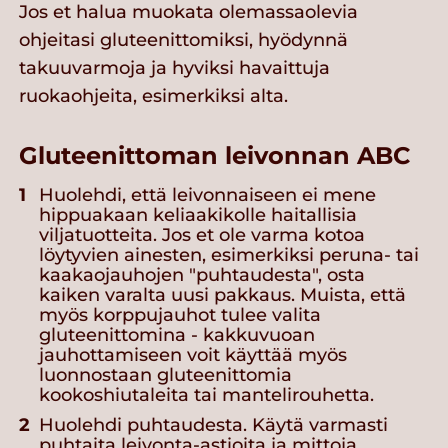
Jos et halua muokata olemassaolevia
ohjeitasi gluteenittomiksi, hyödynnä
takuuvarmoja ja hyviksi havaittuja
ruokaohjeita, esimerkiksi alta.
Gluteenittoman leivonnan ABC
Huolehdi, että leivonnaiseen ei mene
hippuakaan keliaakikolle haitallisia
viljatuotteita. Jos et ole varma kotoa
löytyvien ainesten, esimerkiksi peruna- tai
kaakaojauhojen "puhtaudesta", osta
kaiken varalta uusi pakkaus. Muista, että
myös korppujauhot tulee valita
gluteenittomina - kakkuvuoan
jauhottamiseen voit käyttää myös
luonnostaan gluteenittomia
kookoshiutaleita tai mantelirouhetta.
Huolehdi puhtaudesta. Käytä varmasti
puhtaita leivonta-astioita ja mittoja.