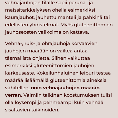
vehnäjauhojen tilalle sopii peruna- ja
maissitärkkelyksen ohella esimerkiksi
kaurajauhot, jauhettu manteli ja pähkinä tai
edellisten yhdistelmät. Myös gluteenittomien
jauhoseosten valikoima on kattava.
Vehnä-, ruis- ja ohrajauhoja korvaavien
jauhojen määrään on vaikea antaa
täsmällistä ohjetta. Siihen vaikuttaa
esimerkiksi gluteenittomien jauhojen
karkeusaste. Kokeilunhaluinen leipuri testaa
määrää lisäämällä gluteenittomia aineksia
vähitellen,
noin vehnäjauhojen määrän
verran.
Valmiin taikinan koostumuksen tulisi
olla löysempi ja pehmeämpi kuin vehnää
sisältävien taikinoiden.