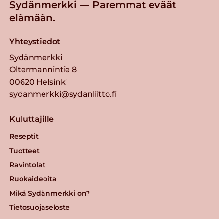
Sydänmerkki — Paremmat eväät
elämään.
Yhteystiedot
Sydänmerkki
Oltermannintie 8
00620 Helsinki
sydanmerkki@sydanliitto.fi
Kuluttajille
Reseptit
Tuotteet
Ravintolat
Ruokaideoita
Mikä Sydänmerkki on?
Tietosuojaseloste