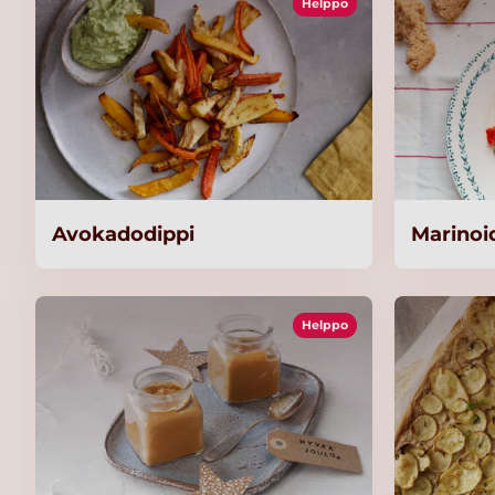
Helppo
Avokadodippi
Marinoi
Helppo