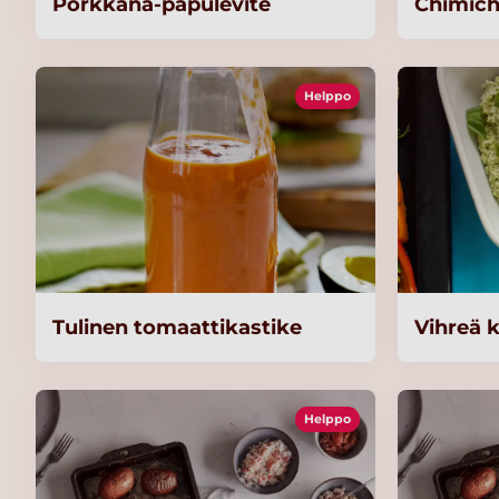
Porkkana-papulevite
Chimich
Helppo
Tulinen tomaattikastike
Vihreä k
Helppo