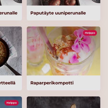
erunalle
Paputäyte uuniperunalle
Helppo
ytteellä
Raparperikompotti
Helppo