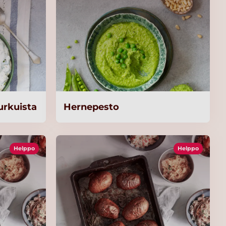
kurkuista
Hernepesto
Helppo
Helppo