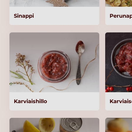
Sinappi
Perunap
Karviaishillo
Karviai