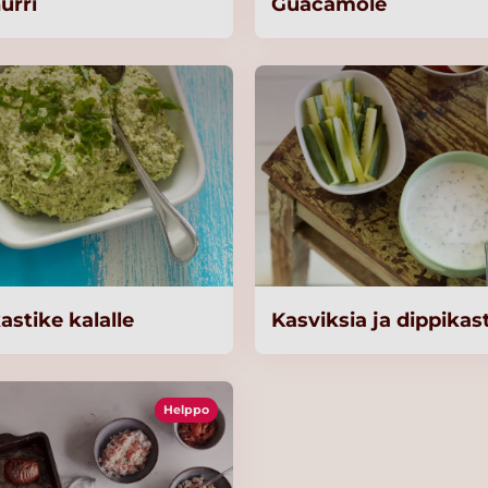
urri
Guacamole
astike kalalle
Kasviksia ja dippikas
Helppo