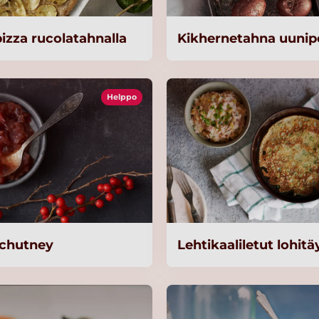
izza rucolatahnalla
Kikhernetahna uunip
Helppo
schutney
Lehtikaaliletut lohitä