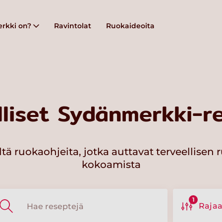
rkki on?
Ravintolat
Ruokaideoita
lliset Sydänmerkki-re
ltä ruokaohjeita, jotka auttavat terveellisen 
kokoamista
1
Raja