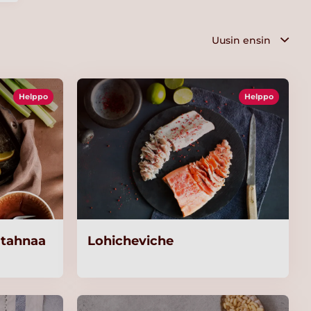
Helppo
Helppo
atahnaa
Lohicheviche