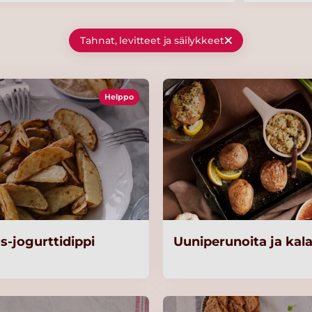
Tahnat, levitteet ja säilykkeet
Helppo
jogurttidippi
Uuniperunoita ja kal