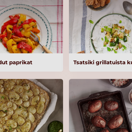
dut paprikat
Tsatsiki grillatuista 