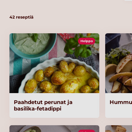
42
reseptiä
Helppo
Paahdetut perunat ja
Hummus-
basilika-fetadippi