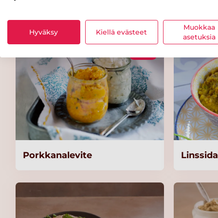
Yrttilevite
Ketsupp
Muokkaa
Hyväksy
Kiellä evästeet
asetuksia
Helppo
Porkkanalevite
Linssida