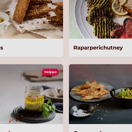
s
Raparperichutney
Helppo