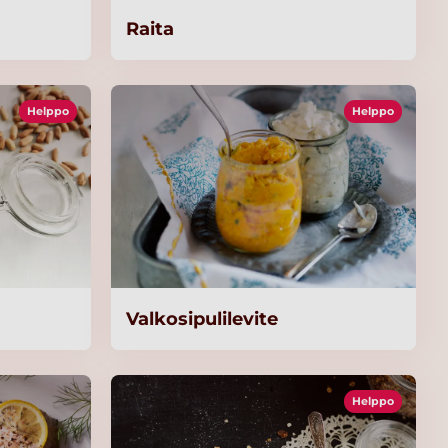
Raita
Helppo
Helppo
Valkosipulilevite
Helppo