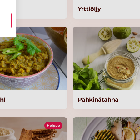
i
Yrttiöljy
hl
Pähkinätahna
Helppo