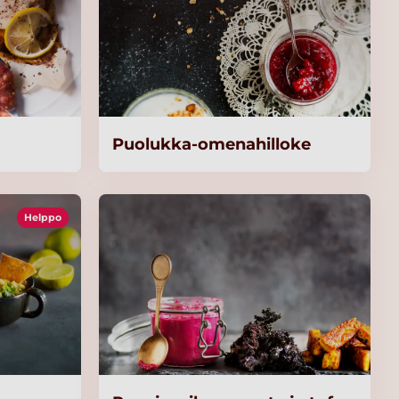
Puolukka-omenahilloke
Helppo