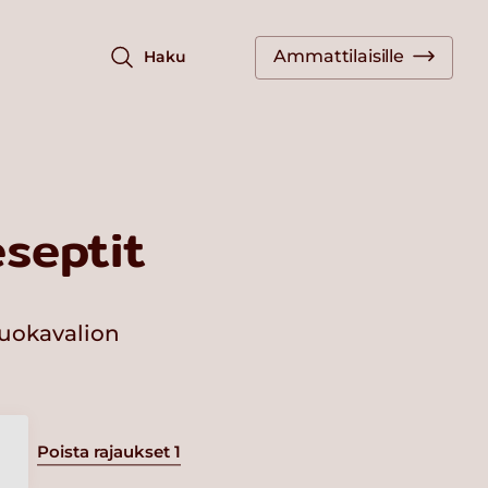
Ammattilaisille
Haku
septit
ruokavalion
Poista rajaukset
1
a