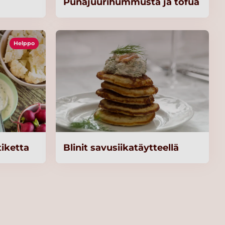
Punajuurihummusta ja tofua
Helppo
tiketta
Blinit savusiikatäytteellä