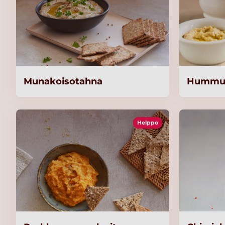
Munakoisotahna
Hummu
Helppo