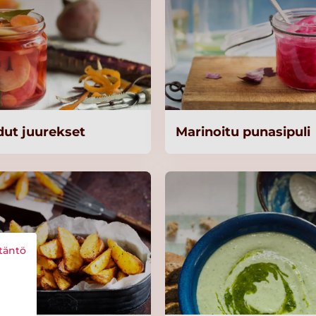
dut juurekset
Marinoitu punasipuli
täntö