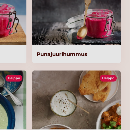
Punajuurihummus
Helppo
Helppo