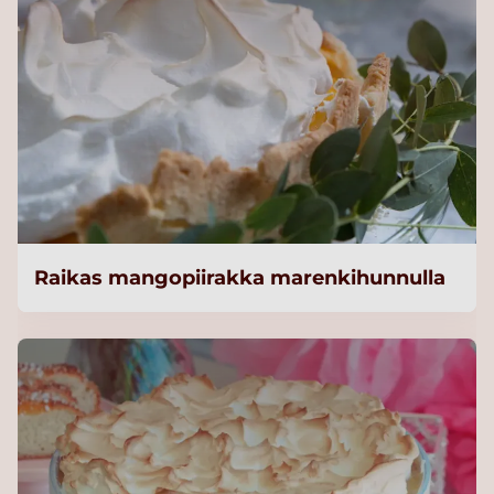
Raikas mangopiirakka marenkihunnulla