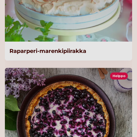
Raparperi-marenkipiirakka
Helppo