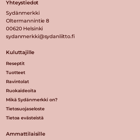
Yhteystiedot
Sydänmerkki
Oltermannintie 8
00620 Helsinki
sydanmerkki@sydanliitto.fi
Kuluttajille
Reseptit
Tuotteet
Ravintolat
Ruokaideoita
Mikä Sydänmerkki on?
Tietosuojaseloste
Tietoa evästeistä
Ammattilaisille