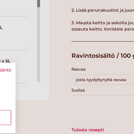
2. Lisää perunakuutiot ja juur
3. Mausta keitto ja sekoita 
L
soseuta keitto. Koristele persil
Ravintosisältö / 100 
 x 5L
Rasvaa
täntö
josta tyydyttynyttä rasvaa
Suolaa
 1L
Tulosta resepti