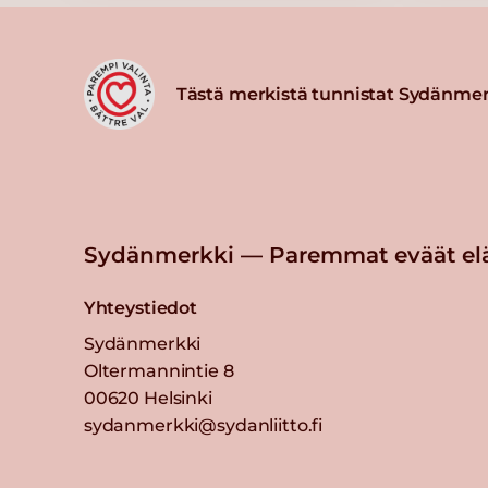
KNORR Lasagnette Täysjyvä Lu
kg
Lue lisää
Tästä merkistä tunnistat Sydänmer
Knorr Kalaliemi, vähäsuolainen
1kg/125L
Lue lisää
Sydänmerkki — Paremmat eväät el
Knorr Kanaliemi, vähäsuolainen
/125 L
Yhteystiedot
Lue lisää
Sydänmerkki
Oltermannintie 8
00620 Helsinki
Knorr Kasvisliemi, vähäsuolaine
1kg/125L
sydanmerkki@sydanliitto.fi
Lue lisää