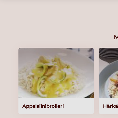
kylmävalmistus 2x2,5kg/62,5L
Lue lisää
Knorr Tomaattikastikepohja,
kylmävalmistus 2x3kg/60 L
M
Lue lisää
Knorr Vaalea peruskastike 4,25 
L
Lue lisää
KNORR Penne Luomu,
runsaskuituinen 3 kg
Lue lisää
Appelsiinibroileri
Härk