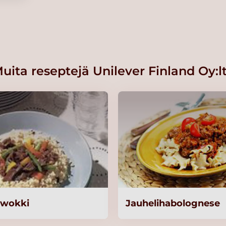
uita reseptejä Unilever Finland Oy:l
kg/50
äwokki
Jauhelihabolognese