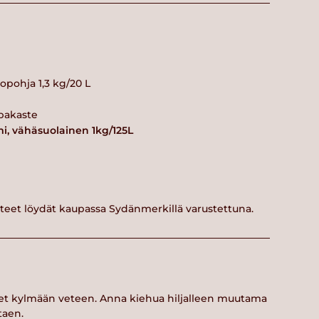
pohja 1,3 kg/20 L
 pakaste
mi, vähäsuolainen 1kg/125L
tteet löydät kaupassa Sydänmerkillä varustettuna.
kset kylmään veteen. Anna kiehua hiljalleen muutama
taen.