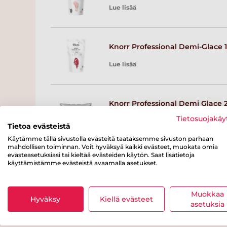
Lue lisää
Knorr Professional Demi-Glace 1
Lue lisää
Knorr Professional Demi Glace 2
Tietosuojakäy
Lue lisää
Tietoa evästeistä
Käytämme tällä sivustolla evästeitä taataksemme sivuston parhaan
mahdollisen toiminnan. Voit hyväksyä kaikki evästeet, muokata omia
evästeasetuksiasi tai kieltää evästeiden käytön. Saat lisätietoja
Knorr Professional Vasikkafondi
käyttämistämme evästeistä avaamalla asetukset.
Lue lisää
Muokkaa
Hyväksy
Kiellä evästeet
asetuksia
Knorr Vaalea kastikepohja,