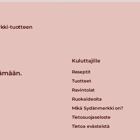
omu 3
kki-tuotteen
Kuluttajille
Reseptit
ämään.
 1 kg
Tuotteet
Ravintolat
Ruokaideoita
Mikä Sydänmerkki on?
n
Tietosuojaseloste
Tietoa evästeistä