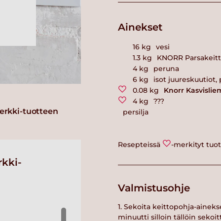
Ainekset
16
kg
vesi
1.3
kg
KNORR Parsakeitto
4
kg
peruna
6
kg
isot juureskuutiot,
0.08
kg
Knorr Kasvislie
4
kg
???
erkki-tuotteen
persilja
Resepteissä
-merkityt tuo
kki-
Valmistusohje
1. Sekoita keittopohja-aine
minuutti silloin tällöin sekoit