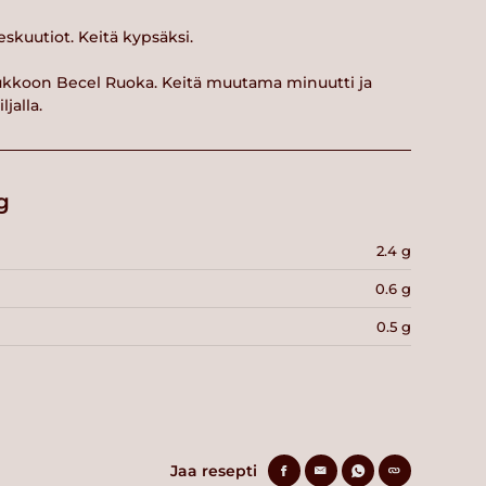
eskuutiot. Keitä kypsäksi.
joukkoon Becel Ruoka. Keitä muutama minuutti ja
jalla.
g
2.4 g
0.6 g
0.5 g
Jaa resepti