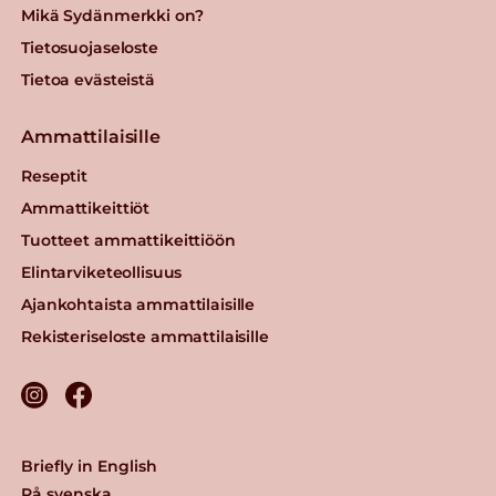
Mikä Sydänmerkki on?
Tietosuojaseloste
Tietoa evästeistä
Ammattilaisille
Reseptit
Ammattikeittiöt
Tuotteet ammattikeittiöön
Elintarviketeollisuus
Ajankohtaista ammattilaisille
Rekisteriseloste ammattilaisille
Briefly in English
På svenska