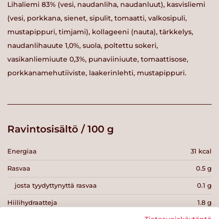
Lihaliemi 83% (vesi, naudanliha, naudanluut), kasvisliemi
(vesi, porkkana, sienet, sipulit, tomaatti, valkosipuli,
mustapippuri, timjami), kollageeni (nauta), tärkkelys,
naudanlihauute 1,0%, suola, poltettu sokeri,
vasikanliemiuute 0,3%, punaviiniuute, tomaattisose,
porkkanamehutiiviste, laakerinlehti, mustapippuri.
Ravintosisältö / 100 g
Energiaa
31 kcal
Rasvaa
0.5 g
josta tyydyttynyttä rasvaa
0.1 g
Hiilihydraatteja
1.8 g