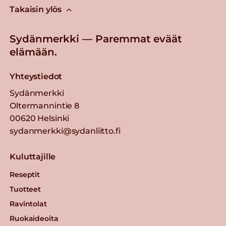
Takaisin ylös
Sydänmerkki — Paremmat eväät
elämään.
Yhteystiedot
Sydänmerkki
Oltermannintie 8
00620 Helsinki
sydanmerkki@sydanliitto.fi
Kuluttajille
Reseptit
Tuotteet
Ravintolat
Ruokaideoita