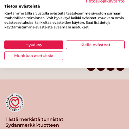
Tietosuojakäytäntö
josta sokereita
0.5 g
Tietoa evästeistä
Kuitua
0.5 g
Käytämme tällä sivustolla evästeitä taataksemme sivuston parhaan
mahdollisen toiminnan. Voit hyväksyä kaikki evästeet, muokata omia
Proteiinia
2.7 g
evästeasetuksiasi tai kieltää evästeiden käytön. Saat lisätietoja
käyttämistämme evästeistä avaamalla asetukset.
Suolaa
0.3 g
Hyväksy
Kiellä evästeet
Muokkaa asetuksia
Tulosta sivu
Jaa tuote
Tästä merkistä tunnistat
Sydänmerkki-tuotteen