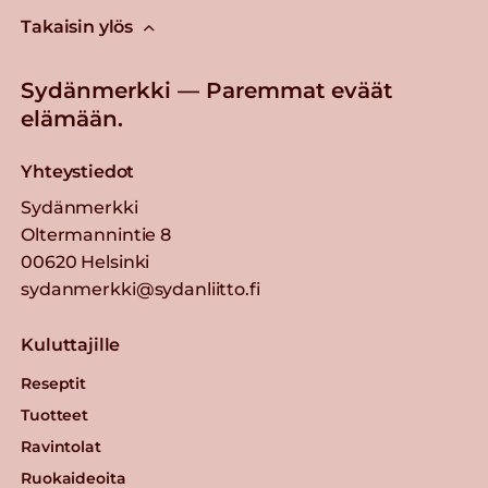
Takaisin ylös
Sydänmerkki — Paremmat eväät
elämään.
Yhteystiedot
Sydänmerkki
Oltermannintie 8
00620 Helsinki
sydanmerkki@sydanliitto.fi
Kuluttajille
Reseptit
Tuotteet
Ravintolat
Ruokaideoita