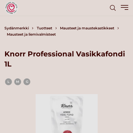
Sydänmerkki
Tuotteet
Mausteet ja maustekastikkeet
Mausteet ja liemivalmisteet
Knorr Professional Vasikkafondi
1L
L
M
G