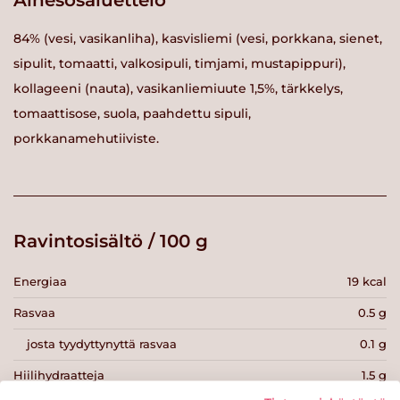
Ainesosaluettelo
84% (vesi, vasikanliha), kasvisliemi (vesi, porkkana, sienet,
sipulit, tomaatti, valkosipuli, timjami, mustapippuri),
kollageeni (nauta), vasikanliemiuute 1,5%, tärkkelys,
tomaattisose, suola, paahdettu sipuli,
porkkanamehutiiviste.
Ravintosisältö / 100 g
Energiaa
19 kcal
Rasvaa
0.5 g
josta tyydyttynyttä rasvaa
0.1 g
Hiilihydraatteja
1.5 g