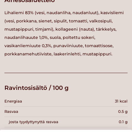
Ainesosaluettelo
Lihaliemi 83% (vesi, naudanliha, naudanluut), kasvisliemi
(vesi, porkkana, sienet, sipulit, tomaatti, valkosipuli,
mustapippuri, timjami), kollageeni (nauta), tärkkelys,
naudanlihauute 1,0%, suola, poltettu sokeri,
vasikanliemiuute 0,3%, punaviiniuute, tomaattisose,
porkkanamehutiiviste, laakerinlehti, mustapippuri.
Ravintosisältö / 100 g
Energiaa
31 kcal
Rasvaa
0.5 g
josta tyydyttynyttä rasvaa
0.1 g