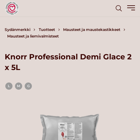
Sydänmerkki
Tuotteet
Mausteet ja maustekastikkeet
Mausteet ja liemivalmisteet
Knorr Professional Demi Glace 2
x 5L
L
M
G