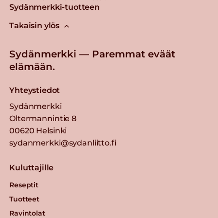
Sydänmerkki-tuotteen
Takaisin ylös
Sydänmerkki — Paremmat eväät
elämään.
Yhteystiedot
Sydänmerkki
Oltermannintie 8
00620 Helsinki
sydanmerkki@sydanliitto.fi
Kuluttajille
Reseptit
Tuotteet
Ravintolat