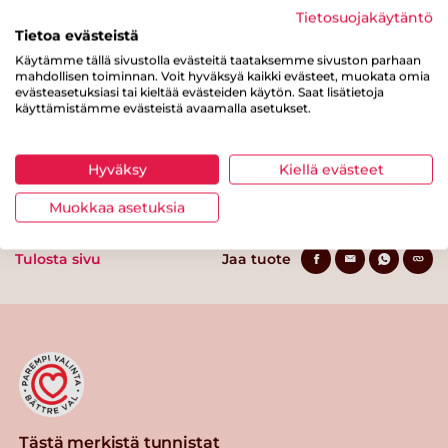
Hiilihydraatteja
1.8 g
Tietosuojakäytäntö
josta sokereita
0.5 g
Tietoa evästeistä
Käytämme tällä sivustolla evästeitä taataksemme sivuston parhaan
Kuitua
0.5 g
mahdollisen toiminnan. Voit hyväksyä kaikki evästeet, muokata omia
evästeasetuksiasi tai kieltää evästeiden käytön. Saat lisätietoja
Proteiinia
5.4 g
käyttämistämme evästeistä avaamalla asetukset.
Suolaa
0.4 g
Hyväksy
Kiellä evästeet
Muokkaa asetuksia
Tulosta sivu
Jaa tuote
Tästä merkistä tunnistat