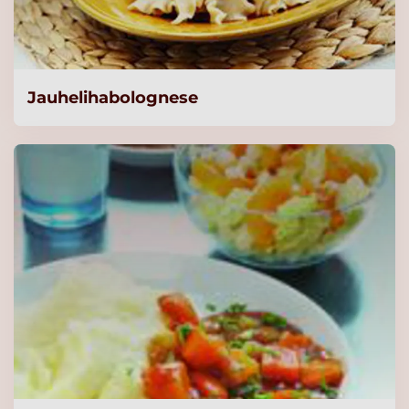
vähäsuolainen 1kg/125L
Lue lisää
Knorr Lihaliemi,
Jauhelihabolognese
vähäsuolainen 1kg/125L
Lue lisää
Knorr Lihaliemi,
vähäsuolainen 5kg/625L
Lue lisää
Knorr Kasvisliemi,
vähäsuolainen 5kg/625L
Lue lisää