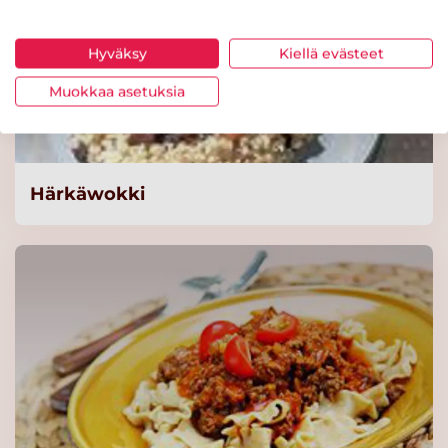
Lue lisää
Hyväksy
Kiellä evästeet
KNORR Lasagnette
Täysjyvä Luomu 3 kg
Muokkaa asetuksia
Lue lisää
Knorr Kalaliemi,
Härkäwokki
vähäsuolainen 1kg/125L
Lue lisää
Knorr Kanaliemi,
vähäsuolainen 1 kg /125 L
Lue lisää
Knorr Kasvisliemi,