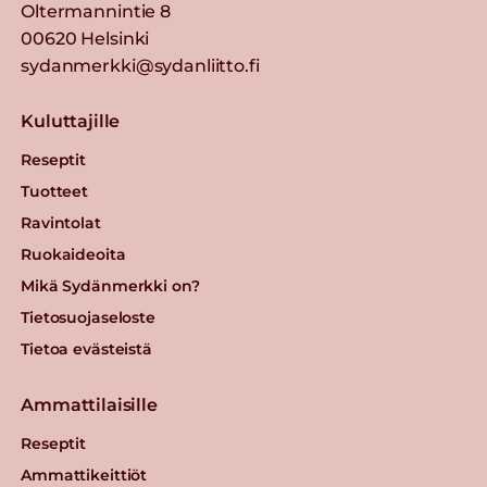
Oltermannintie 8
00620 Helsinki
sydanmerkki@sydanliitto.fi
Kuluttajille
Reseptit
Tuotteet
Ravintolat
Ruokaideoita
Mikä Sydänmerkki on?
Tietosuojaseloste
Tietoa evästeistä
Ammattilaisille
Reseptit
Ammattikeittiöt