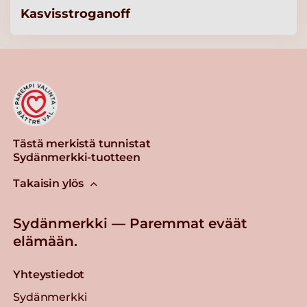
Knorr Kanaliemi,
Kasvisstroganoff
vähäsuolainen 5kg/625L
Lue lisää
Knorr Kalaliemi,
vähäsuolainen 5kg/625L
Lue lisää
Tästä merkistä tunnistat
Sydänmerkki-tuotteen
Knorr Ruskea peruskastike
Takaisin ylös
3,75 kg/ 50 L
Lue lisää
Sydänmerkki — Paremmat eväät
elämään.
Yhteystiedot
Sydänmerkki