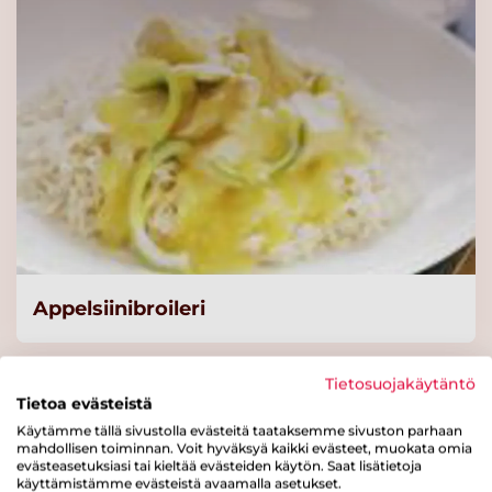
Knorr Vaalea kastikepohja,
kylmävalmistus
2x2,5kg/62,5L
Lue lisää
Knorr
Tomaattikastikepohja,
kylmävalmistus 2x3kg/60 L
Lue lisää
Appelsiinibroileri
Knorr Vaalea peruskastike
4,25 kg/50 L
Lue lisää
Tietosuojakäytäntö
Tietoa evästeistä
Käytämme tällä sivustolla evästeitä taataksemme sivuston parhaan
KNORR Penne Luomu,
mahdollisen toiminnan. Voit hyväksyä kaikki evästeet, muokata omia
runsaskuituinen 3 kg
evästeasetuksiasi tai kieltää evästeiden käytön. Saat lisätietoja
käyttämistämme evästeistä avaamalla asetukset.