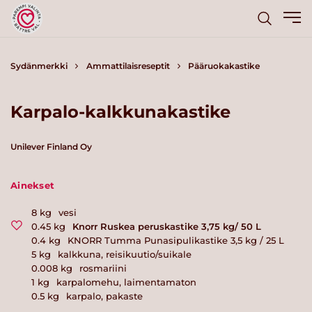
Sydänmerkki
Ammattilaisreseptit
Pääruokakastike
Karpalo-kalkkunakastike
Unilever Finland Oy
Ainekset
8
kg
vesi
0.45
kg
Knorr Ruskea peruskastike 3,75 kg/ 50 L
0.4
kg
KNORR Tumma Punasipulikastike 3,5 kg / 25 L
5
kg
kalkkuna, reisikuutio/suikale
0.008
kg
rosmariini
1
kg
karpalomehu, laimentamaton
0.5
kg
karpalo, pakaste