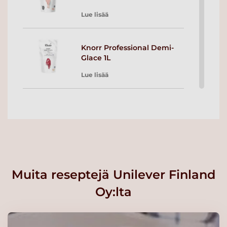
Lue lisää
Knorr Professional Demi-
Glace 1L
Lue lisää
Knorr Professional Demi
Glace 2 x 5L
Lue lisää
Knorr Professional
Muita reseptejä Unilever Finland
Vasikkafondi 1L
Oy:lta
Lue lisää