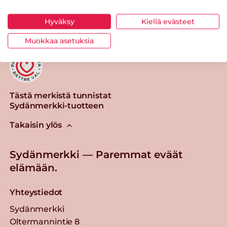
Tulosta sivu
Jaa tuote
Hyväksy
Kiellä evästeet
Muokkaa asetuksia
Tästä merkistä tunnistat
Sydänmerkki-tuotteen
Takaisin ylös
Sydänmerkki — Paremmat eväät
elämään.
Yhteystiedot
Sydänmerkki
Oltermannintie 8