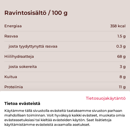
Ravintosisältö / 100 g
Energiaa
358 kcal
Rasvaa
1.5 g
josta tyydyttynyttä rasvaa
0.3 g
Hiilihydraatteja
68 g
josta sokereita
3 g
Kuitua
8 g
Proteiinia
11 g
Suolaa
0.1 g
Tietosuojakäytäntö
Tietoa evästeistä
Käytämme tällä sivustolla evästeitä taataksemme sivuston parhaan
mahdollisen toiminnan. Voit hyväksyä kaikki evästeet, muokata omia
evästeasetuksiasi tai kieltää evästeiden käytön. Saat lisätietoja
käyttämistämme evästeistä avaamalla asetukset.