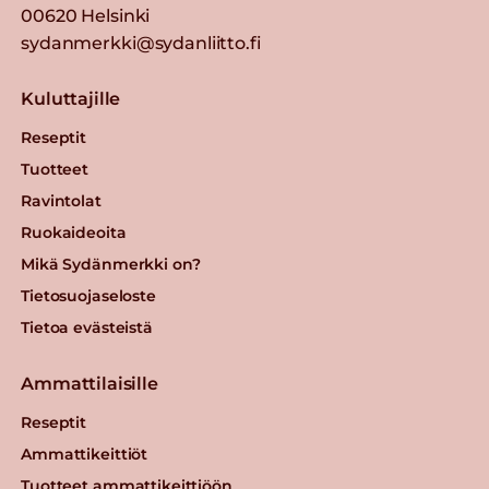
00620 Helsinki
sydanmerkki@sydanliitto.fi
Kuluttajille
Reseptit
Tuotteet
Ravintolat
Ruokaideoita
Mikä Sydänmerkki on?
Tietosuojaseloste
Tietoa evästeistä
Ammattilaisille
Reseptit
Ammattikeittiöt
Tuotteet ammattikeittiöön