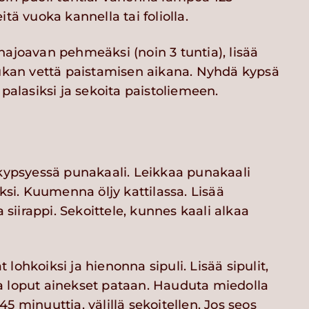
itä vuoka kannella tai foliolla.
hajoavan pehmeäksi (noin 3 tuntia), lisää
iukan vettä paistamisen aikana. Nyhdä kypsä
 palasiksi ja sekoita paistoliemeen.
kypsyessä punakaali. Leikkaa punakaali
iksi. Kuumenna öljy kattilassa. Lisää
a siirappi. Sekoittele, kunnes kaali alkaa
lohkoiksi ja hienonna sipuli. Lisää sipulit,
 loput ainekset pataan. Hauduta miedolla
5 minuuttia, välillä sekoitellen. Jos seos