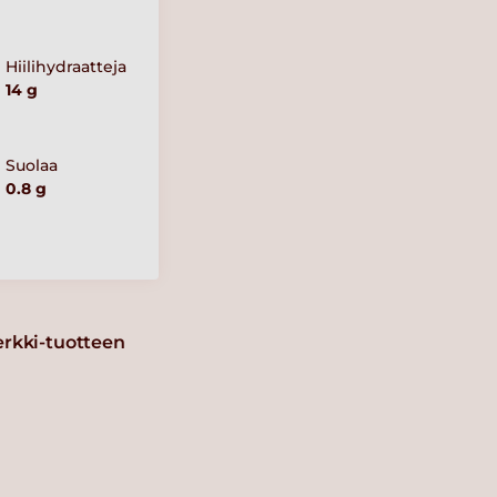
Hiilihydraatteja
14 g
Suolaa
0.8 g
erkki-tuotteen