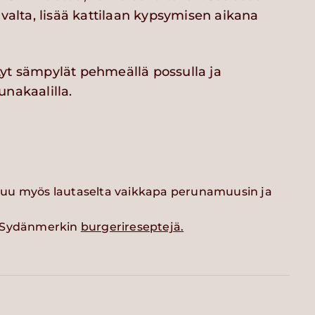
ivalta, lisää kattilaan kypsymisen aikana
yt sämpylät pehmeällä possulla ja
unakaalilla.
uu myös lautaselta vaikkapa perunamuusin ja
a Sydänmerkin
burgerireseptejä.