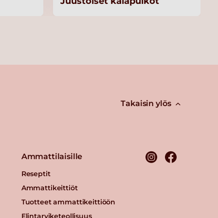
Juustoiset kalapuikot
Takaisin ylös
Ammattilaisille
Reseptit
Ammattikeittiöt
Tuotteet ammattikeittiöön
Elintarviketeollisuus