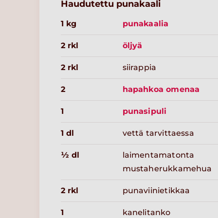
Haudutettu punakaali
1 kg
punakaalia
2 rkl
öljyä
2 rkl
siirappia
2
hapahkoa omenaa
1
punasipuli
1 dl
vettä tarvittaessa
½ dl
laimentamatonta
mustaherukkamehua
2 rkl
punaviinietikkaa
1
kanelitanko