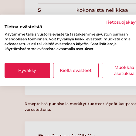
5
kokonaista neilikkaa
Tietosuojakäy
½ tl
valkopippuria
Tietoa evästeistä
Käytämme tällä sivustolla evästeitä taataksemme sivuston parhaan
¼ tl
suolaa
mahdollisen toiminnan. Voit hyväksyä kaikki evästeet, muokata omia
evästeasetuksiasi tai kieltää evästeiden käytön. Saat lisätietoja
käyttämistämme evästeistä avaamalla asetukset.
Lisäksi
Muokkaa
8
hampurilaissämpylää
Hyväksy
Kiellä evästeet
asetuksia
Resepteissä punaisella merkityt tuotteet löydät kaupass
varustettuna.