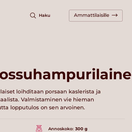
Ammattilaisille
Haku
ossuhampurilain
iset loihditaan porsaan kaslerista ja
aalista. Valmistaminen vie hieman
ta lopputulos on sen arvoinen.
Annoskoko:
300 g