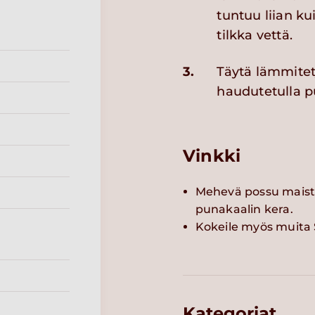
tuntuu liian ku
tilkka vettä.
3.
Täytä lämmitet
haudutetulla p
Vinkki
Mehevä possu maist
punakaalin kera.
Kokeile myös muit
Kategoriat