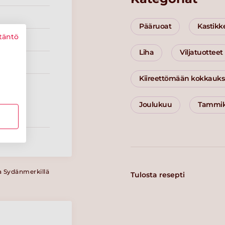
Pääruoat
Kastikk
täntö
Liha
Viljatuotteet
Kiireettömään kokkauk
Joulukuu
Tammi
a Sydänmerkillä
Tulosta resepti