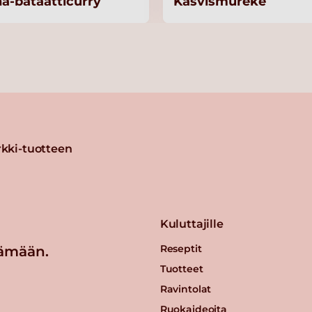
a-bataatticurry
Kasvismureke
kki-tuotteen
Kuluttajille
Reseptit
ämään.
Tuotteet
Ravintolat
Ruokaideoita