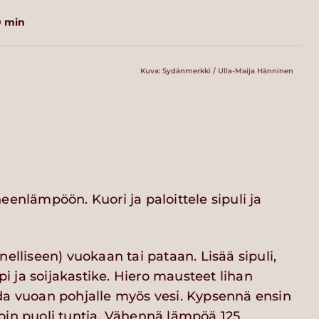
0 min
Kuva: Sydänmerkki / Ulla-Maija Hänninen
eenlämpöön. Kuori ja paloittele sipuli ja
nelliseen) vuokaan tai pataan. Lisää sipuli,
ppi ja soijakastike. Hiero mausteet lihan
da vuoan pohjalle myös vesi. Kypsennä ensin
oin puoli tuntia. Vähennä lämpöä 125