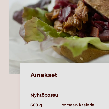
Ainekset
Nyhtöpossu
600 g
porsaan kasleria