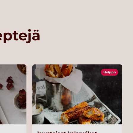
eptejä
Helppo