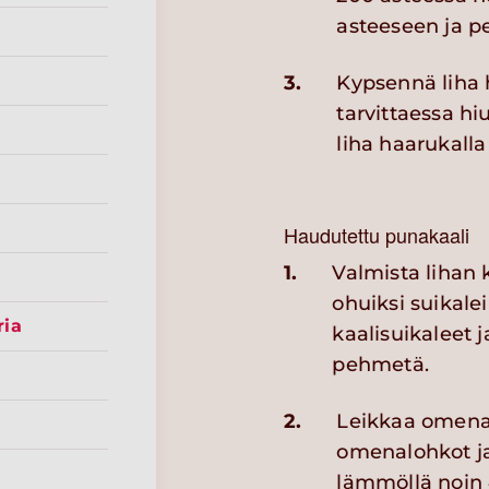
asteeseen ja pe
3.
Kypsennä liha 
tarvittaessa h
liha haarukalla
Haudutettu punakaali
1.
Valmista lihan 
ohuiksi suikale
ria
kaalisuikaleet j
pehmetä.
2.
Leikkaa omenat 
omenalohkot ja
lämmöllä noin 4