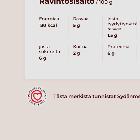
Ravintosisältö
/ 100 g
Energiaa
Rasvaa
josta
tyydyttynyttä
130 kcal
5 g
rasvaa
1.5 g
josta
Kuitua
Proteiinia
sokereita
2 g
6 g
6 g
Tästä merkistä tunnistat Sydänm