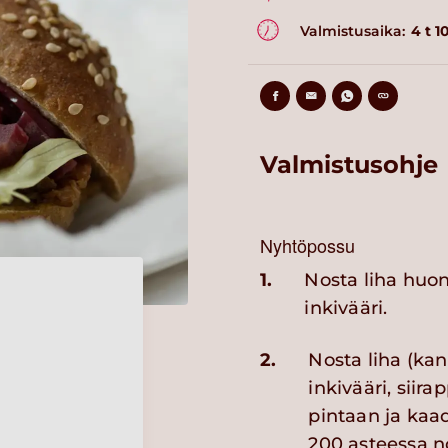
Valmistusaika:
4 t 1
Valmistusohje
Nyhtöpossu
1.
Nosta liha huon
inkivääri.
2.
Nosta liha (kan
inkivääri, siira
pintaan ja kaa
200 asteessa n