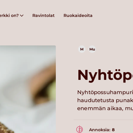
rkki on?
Ravintolat
Ruokaideoita
M
Mu
Nyhtöp
Nyhtöpossuhampurila
haudutetusta punak
enemmän aikaa, mut
Annoksia:
8