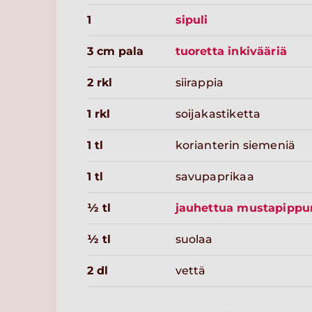
1
sipuli
3 cm pala
tuoretta inkivääriä
2 rkl
siirappia
1 rkl
soijakastiketta
1 tl
korianterin siemeniä
1 tl
savupaprikaa
½ tl
jauhettua mustapippu
½ tl
suolaa
2 dl
vettä