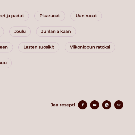
eet ja padat
Pikaruoat
Uuniruoat
Joulu
Juhlan aikaan
seen
Lasten suosikit
Viikonlopun ratoksi
kuu
Jaa resepti