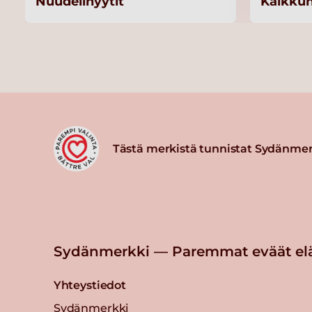
Nuudelinyytit
Kalkkun
Tästä merkistä tunnistat Sydänmer
Sydänmerkki — Paremmat eväät el
Yhteystiedot
Sydänmerkki