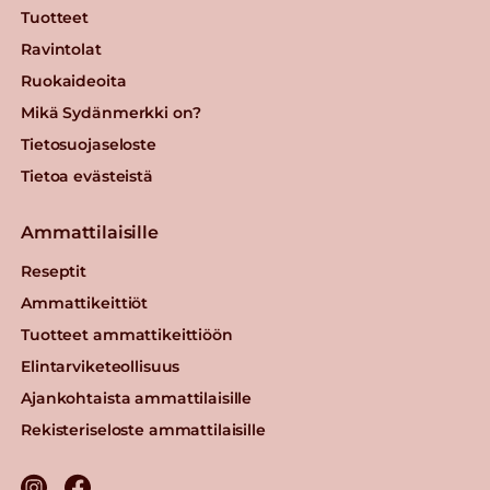
Tuotteet
Ravintolat
Ruokaideoita
Mikä Sydänmerkki on?
Tietosuojaseloste
Tietoa evästeistä
Ammattilaisille
Reseptit
Ammattikeittiöt
Tuotteet ammattikeittiöön
Elintarviketeollisuus
Ajankohtaista ammattilaisille
Rekisteriseloste ammattilaisille