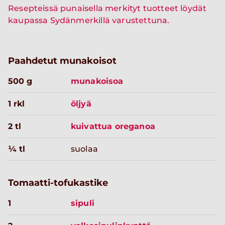
Resepteissä punaisella merkityt tuotteet löydät
kaupassa Sydänmerkillä varustettuna.
Paahdetut munakoisot
500 g
munakoisoa
1 rkl
öljyä
2 tl
kuivattua oreganoa
¼ tl
suolaa
Tomaatti-tofukastike
1
sipuli