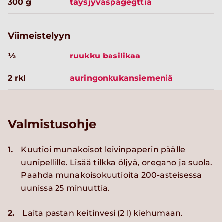
300 g
täysjyväspagegttia
Viimeistelyyn
½
ruukku basilikaa
2 rkl
auringonkukansiemeniä
Valmistusohje
1.
Kuutioi munakoisot leivinpaperin päälle
uunipellille. Lisää tilkka öljyä, oregano ja suola.
Paahda munakoisokuutioita 200-asteisessa
uunissa 25 minuuttia.
2.
Laita pastan keitinvesi (2 l) kiehumaan.