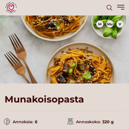
M
Mu
V
Munakoisopasta
Annoksia:
6
Annoskoko:
320 g