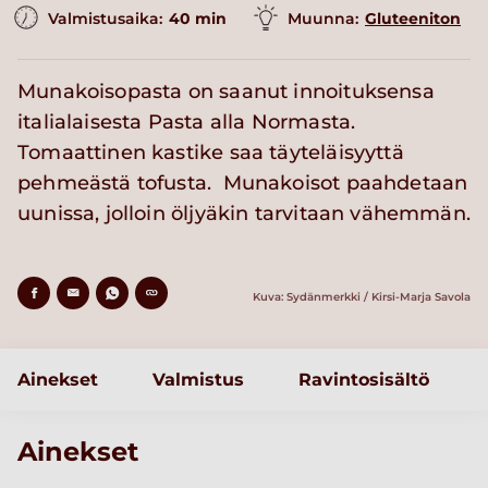
Valmistusaika:
40 min
Muunna:
Gluteeniton
Munakoisopasta on saanut innoituksensa
italialaisesta Pasta alla Normasta.
Tomaattinen kastike saa täyteläisyyttä
pehmeästä tofusta. Munakoisot paahdetaan
uunissa, jolloin öljyäkin tarvitaan vähemmän.
Kuva: Sydänmerkki / Kirsi-Marja Savola
Ainekset
Valmistus
Ravintosisältö
Ainekset