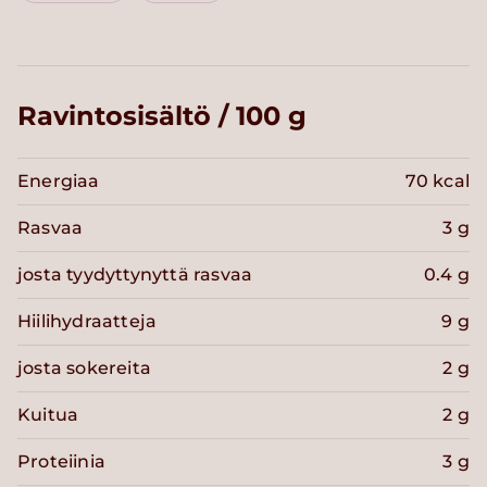
Ravintosisältö / 100 g
Energiaa
70 kcal
Rasvaa
3 g
josta tyydyttynyttä rasvaa
0.4 g
Hiilihydraatteja
9 g
josta sokereita
2 g
Kuitua
2 g
Proteiinia
3 g