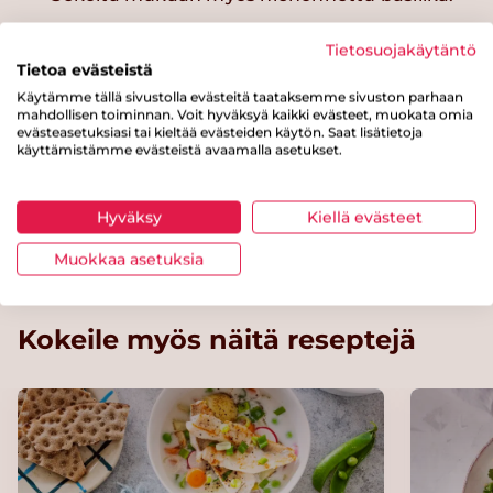
6.
Ripotte annosten pinnalle
Tietosuojakäytäntö
Tietoa evästeistä
auringonkukansiemeniä.
Käytämme tällä sivustolla evästeitä taataksemme sivuston parhaan
mahdollisen toiminnan. Voit hyväksyä kaikki evästeet, muokata omia
evästeasetuksiasi tai kieltää evästeiden käytön. Saat lisätietoja
Muunnos
käyttämistämme evästeistä avaamalla asetukset.
Saat pastasta gluteenittoman käyttämällä
Hyväksy
Kiellä evästeet
täysjyväspagetin sijasta gluteenitonta pastaa
Muokkaa asetuksia
Kokeile myös näitä reseptejä