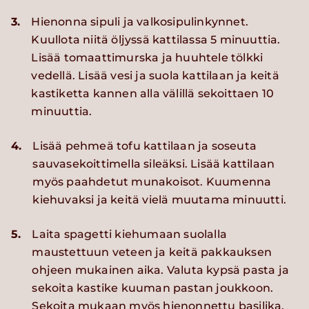
3.
Hienonna sipuli ja valkosipulinkynnet.
Kuullota niitä öljyssä kattilassa 5 minuuttia.
Lisää tomaattimurska ja huuhtele tölkki
vedellä. Lisää vesi ja suola kattilaan ja keitä
kastiketta kannen alla välillä sekoittaen 10
minuuttia.
4.
Lisää pehmeä tofu kattilaan ja soseuta
sauvasekoittimella sileäksi. Lisää kattilaan
myös paahdetut munakoisot. Kuumenna
kiehuvaksi ja keitä vielä muutama minuutti.
5.
Laita spagetti kiehumaan suolalla
maustettuun veteen ja keitä pakkauksen
ohjeen mukainen aika. Valuta kypsä pasta ja
sekoita kastike kuuman pastan joukkoon.
Sekoita mukaan myös hienonnettu basilika.