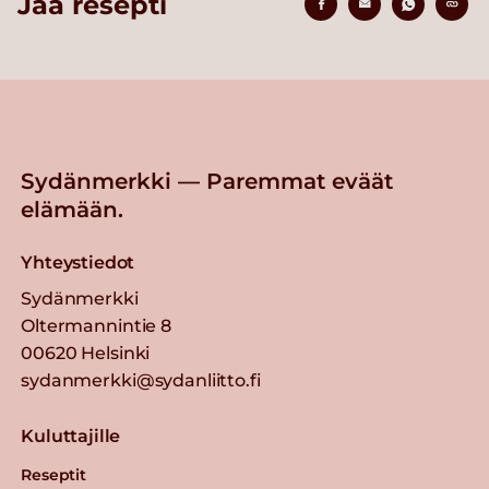
Jaa resepti
Sydänmerkki — Paremmat eväät
elämään.
Yhteystiedot
Sydänmerkki
Oltermannintie 8
00620 Helsinki
sydanmerkki@sydanliitto.fi
Kuluttajille
Reseptit