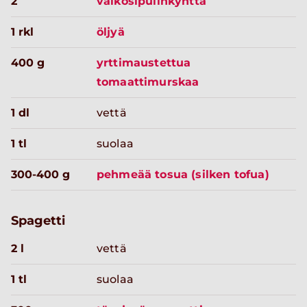
2
valkosipulinkynttä
1 rkl
öljyä
400 g
yrttimaustettua
tomaattimurskaa
1 dl
vettä
1 tl
suolaa
300-400 g
pehmeää tosua (silken tofua)
Spagetti
2 l
vettä
1 tl
suolaa