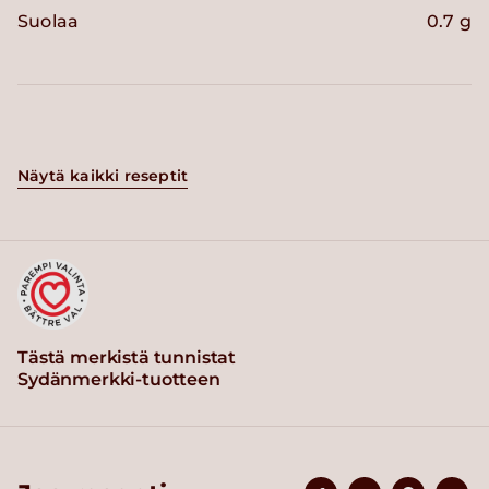
Suolaa
0.7 g
Näytä kaikki reseptit
Tästä merkistä tunnistat
Sydänmerkki-tuotteen