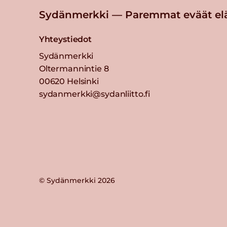
Sydänmerkki — Paremmat eväät el
Yhteystiedot
Sydänmerkki
Oltermannintie 8
00620 Helsinki
sydanmerkki@sydanliitto.fi
© Sydänmerkki 2026