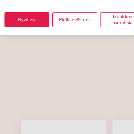
Muokkaa
Hyväksy
Kiellä evästeet
asetuksia