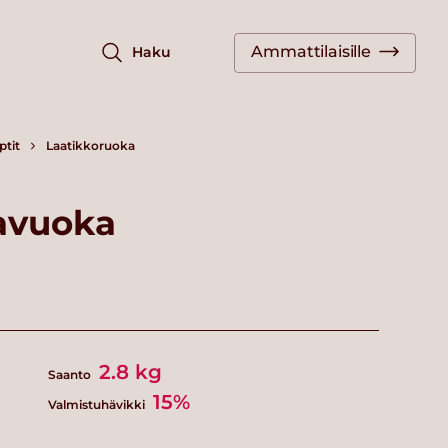
Ammattilaisille
Haku
ptit
Laatikkoruoka
avuoka
2.8
kg
Saanto
15%
Valmistuhävikki