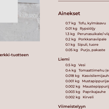
Ainekset
0.7
kg
Tofu, kylmäsavu
0.01
kg
Rypsiöljy
1.3
kg
Perunasuikale/-vii
0.2
kg
Porkkanaviipale
0.1
kg
Sipuli, tuore
0.05
kg
Purjo, pakaste
erkki-tuotteen
Liemi
0.5
kg
Vesi
0.4
kg
Tomaattimehu (es
0.018
kg
Kasvisliemijauh
0.001
kg
Mustapippurij
0.002
kg
Maustepippuri
0.003
kg
Paprikajauhe
0.002
kg
Kirveli
Viimeistelyyn