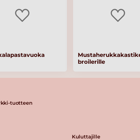
kalapastavuoka
Mustaherukkakastik
broilerille
kki-tuotteen
Kuluttajille