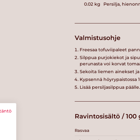
0.02
kg
Persilja, hienon
Valmistusohje
Freesaa tofuviipaleet pannu
Silppua purjokiekot ja sipu
perunasta voi korvat tomaat
Sekoita liemen ainekset j
Kypsennä höyrypaistossa 16
Lisää persiljasilppua päälle.
täntö
Ravintosisältö / 100 
Rasvaa