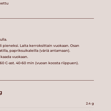
nettu
lla.
li pieneksi. Laita kerroksittain vuokaan. Osan
illa, papriksuikaleilla (väriä antamaan).
a kaada vuokaan.
0 C-ast. 40-60 min (vuoan koosta riippuen).
g
2.4 g