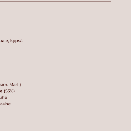
pale, kypsä
im. Marli)
e (55%)
auhe
jauhe