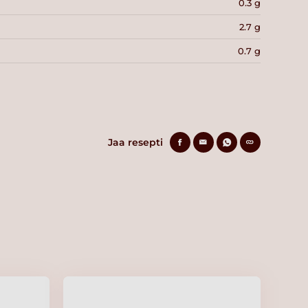
0.3 g
2.7 g
0.7 g
Jaa resepti