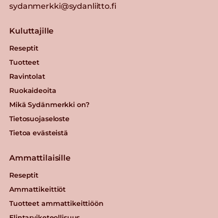
sydanmerkki@sydanliitto.fi
Kuluttajille
Reseptit
Tuotteet
Ravintolat
Ruokaideoita
Mikä Sydänmerkki on?
Tietosuojaseloste
Tietoa evästeistä
Ammattilaisille
Reseptit
Ammattikeittiöt
Tuotteet ammattikeittiöön
Elintarviketeollisuus