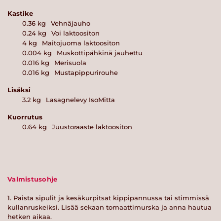
Kastike
0.36
kg
Vehnäjauho
0.24
kg
Voi laktoositon
4
kg
Maitojuoma laktoositon
0.004
kg
Muskottipähkinä jauhettu
0.016
kg
Merisuola
0.016
kg
Mustapippurirouhe
Lisäksi
3.2
kg
Lasagnelevy IsoMitta
Kuorrutus
0.64
kg
Juustoraaste laktoositon
Valmistusohje
1. Paista sipulit ja kesäkurpitsat kippipannussa tai stimmissä
kullanruskeiksi. Lisää sekaan tomaattimurska ja anna hautua
hetken aikaa.