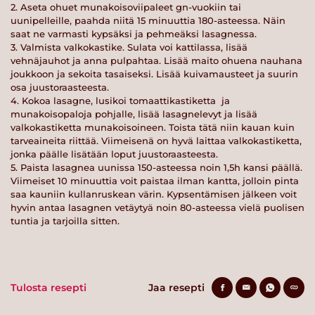
2. Aseta ohuet munakoisoviipaleet gn-vuokiin tai
uunipelleille, paahda niitä 15 minuuttia 180-asteessa. Näin
saat ne varmasti kypsäksi ja pehmeäksi lasagnessa.
3. Valmista valkokastike. Sulata voi kattilassa, lisää
vehnäjauhot ja anna pulpahtaa. Lisää maito ohuena nauhana
joukkoon ja sekoita tasaiseksi. Lisää kuivamausteet ja suurin
osa juustoraasteesta.
4. Kokoa lasagne, lusikoi tomaattikastiketta ja
munakoisopaloja pohjalle, lisää lasagnelevyt ja lisää
valkokastiketta munakoisoineen. Toista tätä niin kauan kuin
tarveaineita riittää. Viimeisenä on hyvä laittaa valkokastiketta,
jonka päälle lisätään loput juustoraasteesta.
5. Paista lasagnea uunissa 150-asteessa noin 1,5h kansi päällä.
Viimeiset 10 minuuttia voit paistaa ilman kantta, jolloin pinta
saa kauniin kullanruskean värin. Kypsentämisen jälkeen voit
hyvin antaa lasagnen vetäytyä noin 80-asteessa vielä puolisen
tuntia ja tarjoilla sitten.
Tulosta resepti
Jaa resepti