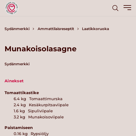
Sydänmerkki
Ammattilaisreseptit
Laatikkoruoka
Munakoisolasagne
Sydänmerkki
Ainekset
Tomaattikastike
6.4
kg
Tomaattimurska
2.4
kg
Kesäkurpitsaviipale
1.6
kg
Sipuliviipale
3.2
kg
Munakoisoviipale
Paistamiseen
0.16
kg
Rypsiöljy