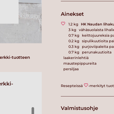
Ainekset
1.2
kg
HK Naudan lihaku
3
kg
vähäsuolaista lihal
0.7
kg
keittojuureksia p
0.2
kg
sipulikuutioita p
0.3
kg
purjoviipaleita p
0.7
kg
perunakuutioita
erkki-tuotteen
laakerinlehtiä
maustepippureita
persiljaa
rkki-
Resepteissä
-merkityt tuo
Valmistusohje