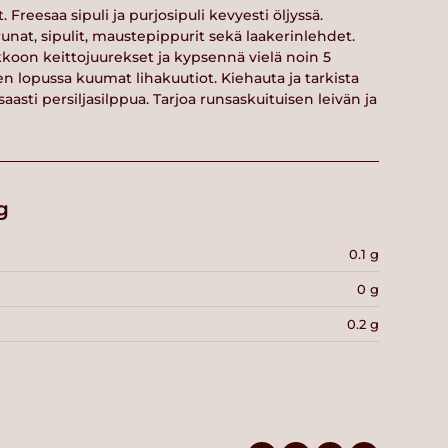
Freesaa sipuli ja purjosipuli kevyesti öljyssä.
runat, sipulit, maustepippurit sekä laakerinlehdet.
kkoon keittojuurekset ja kypsennä vielä noin 5
n lopussa kuumat lihakuutiot. Kiehauta ja tarkista
aasti persiljasilppua. Tarjoa runsaskuituisen leivän ja
g
0.1 g
0 g
0.2 g