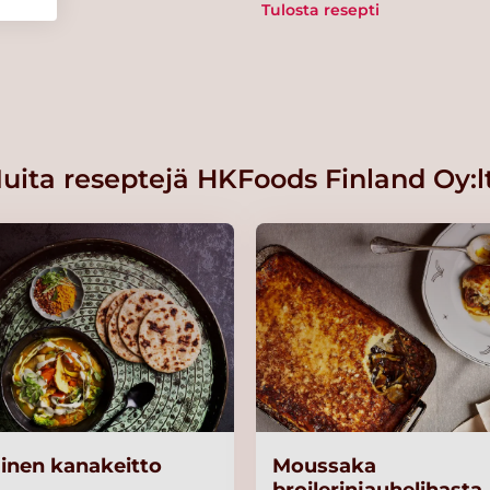
Tulosta resepti
uita reseptejä HKFoods Finland Oy:l
ainen kanakeitto
Moussaka