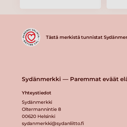
Lue lisää
HK Lihamakaronilaatikko
Tästä merkistä tunnistat Sydänmer
Lue lisää
Kariniemen Kananpojan fileep
miedosti suolattu
Lue lisää
Sydänmerkki — Paremmat eväät el
Yhteystiedot
Kariniemen Kananpojan meh
fileepala maustettu
Sydänmerkki
Oltermannintie 8
Lue lisää
00620 Helsinki
sydanmerkki@sydanliitto.fi