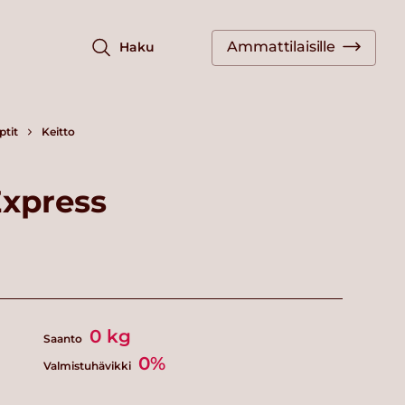
Ammattilaisille
Haku
ptit
Keitto
Express
0
kg
Saanto
0%
Valmistuhävikki