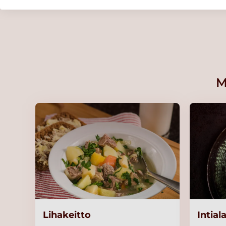
Lue lisää
HK Kevyt lauantai
Lue lisää
M
Kariniemen Kananpojan filee
miedosti suolattu
Lue lisää
HK Kinkkukiusaus
Lue lisää
Lihakeitto
Intial
HK Kirjolohikiusaus