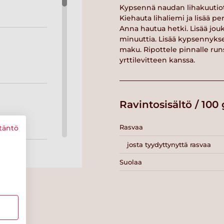
Kypsennä naudan lihakuutiot. 
Kiehauta lihaliemi ja lisää pe
Anna hautua hetki. Lisää jou
minuuttia. Lisää kypsennykse
maku. Ripottele pinnalle runs
yrttilevitteen kanssa.
Ravintosisältö / 100 
Rasvaa
täntö
josta tyydyttynyttä rasvaa
Suolaa