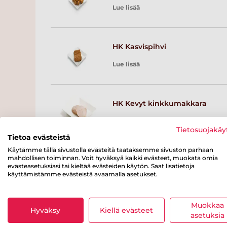
Lue lisää
HK Kasvispihvi
Lue lisää
HK Kevyt kinkkumakkara
Lue lisää
Tietosuojakäy
Tietoa evästeistä
Käytämme tällä sivustolla evästeitä taataksemme sivuston parhaan
mahdollisen toiminnan. Voit hyväksyä kaikki evästeet, muokata omia
HK Jauhelihakastike
evästeasetuksiasi tai kieltää evästeiden käytön. Saat lisätietoja
käyttämistämme evästeistä avaamalla asetukset.
Lue lisää
Muokkaa
Hyväksy
Kiellä evästeet
asetuksia
HK Jauhelihakeitto