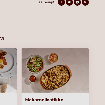
Jaa resepti
ta
Makaronilaatikko