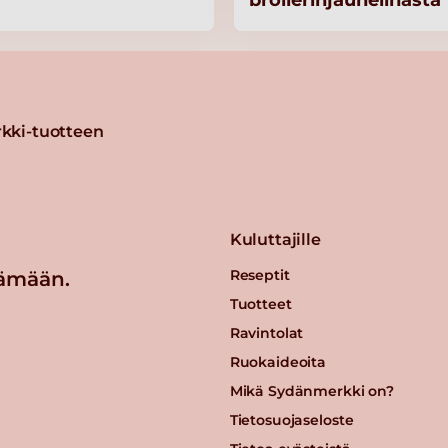
broilerinjauhelihasta
kki-tuotteen
ihvi
Kuluttajille
Reseptit
ämään.
Tuotteet
evä
Ravintolat
Ruokaideoita
Mikä Sydänmerkki on?
Tietosuojaseloste