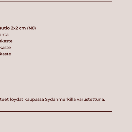
utio 2x2 cm (N0)
ientä
akaste
akaste
akaste
tteet löydät kaupassa Sydänmerkillä varustettuna.