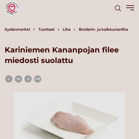
Sydänmerkki
Tuotteet
Liha
Broilerin- ja kalkkunanliha
Kariniemen Kananpojan filee
miedosti suolattu
L
M
G
HS