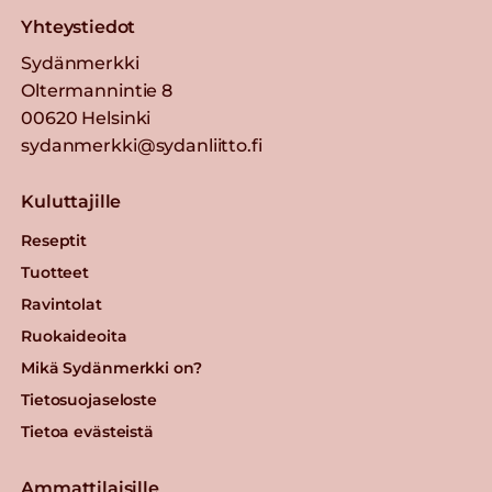
Yhteystiedot
Sydänmerkki
Oltermannintie 8
00620 Helsinki
sydanmerkki@sydanliitto.fi
Kuluttajille
Reseptit
Tuotteet
Ravintolat
Ruokaideoita
Mikä Sydänmerkki on?
Tietosuojaseloste
Tietoa evästeistä
Ammattilaisille