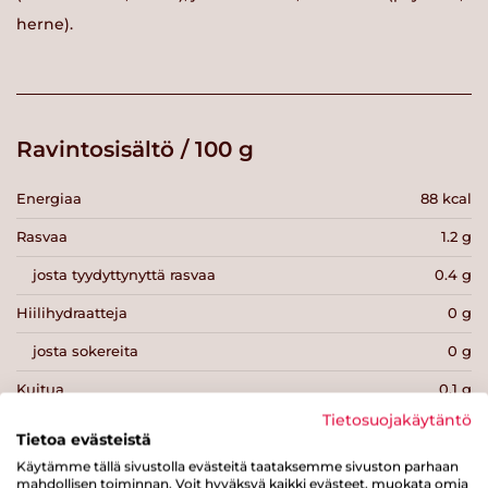
herne).
Ravintosisältö / 100 g
Energiaa
88 kcal
Rasvaa
1.2 g
josta tyydyttynyttä rasvaa
0.4 g
Hiilihydraatteja
0 g
josta sokereita
0 g
Kuitua
0.1 g
Tietosuojakäytäntö
Proteiinia
19 g
Tietoa evästeistä
Suolaa
0.4 g
Käytämme tällä sivustolla evästeitä taataksemme sivuston parhaan
mahdollisen toiminnan. Voit hyväksyä kaikki evästeet, muokata omia