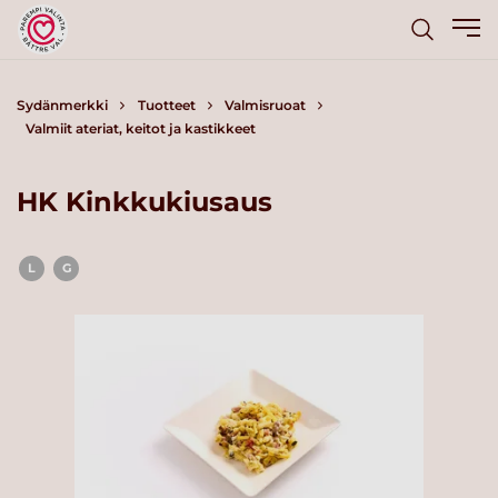
Sydänmerkki
Tuotteet
Valmisruoat
Valmiit ateriat, keitot ja kastikkeet
HK Kinkkukiusaus
L
G