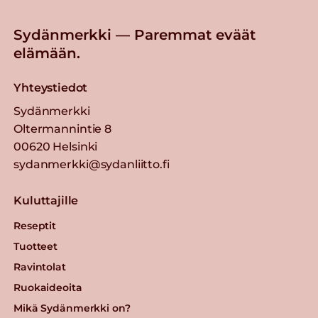
Sydänmerkki — Paremmat eväät
elämään.
Yhteystiedot
Sydänmerkki
Oltermannintie 8
00620 Helsinki
sydanmerkki@sydanliitto.fi
Kuluttajille
Reseptit
Tuotteet
Ravintolat
Ruokaideoita
Mikä Sydänmerkki on?