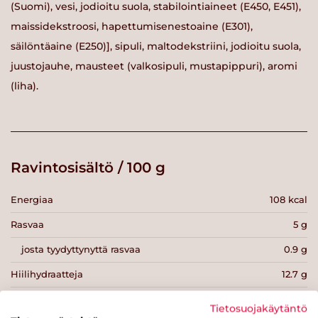
(Suomi), vesi, jodioitu suola, stabilointiaineet (E450, E451),
maissidekstroosi, hapettumisenestoaine (E301),
säilöntäaine (E250)], sipuli, maltodekstriini, jodioitu suola,
juustojauhe, mausteet (valkosipuli, mustapippuri), aromi
(liha).
Ravintosisältö / 100 g
Energiaa
108 kcal
Rasvaa
5 g
josta tyydyttynyttä rasvaa
0.9 g
Hiilihydraatteja
12.7 g
josta sokereita
0.9 g
Tietosuojakäytäntö