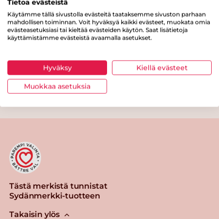
Tietoa evästeistä
Kuitua
0 g
Käytämme tällä sivustolla evästeitä taataksemme sivuston parhaan
Proteiinia
3 g
mahdollisen toiminnan. Voit hyväksyä kaikki evästeet, muokata omia
evästeasetuksiasi tai kieltää evästeiden käytön. Saat lisätietoja
käyttämistämme evästeistä avaamalla asetukset.
Suolaa
0.7 g
Hyväksy
Kiellä evästeet
Muokkaa asetuksia
Tulosta sivu
Jaa tuote
Tästä merkistä tunnistat
Sydänmerkki-tuotteen
Takaisin ylös