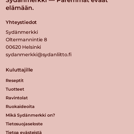
elämään.
Yhteystiedot
Sydänmerkki
Oltermannintie 8
00620 Helsinki
sydanmerkki@sydanliitto.fi
Kuluttajille
Reseptit
Tuotteet
Ravintolat
Ruokaideoita
Mikä Sydänmerkki on?
Tietosuojaseloste
Tietoa evästeistä