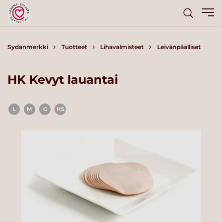
Sydänmerkki
Tuotteet
Lihavalmisteet
Leivänpäälliset
HK Kevyt lauantai
L
M
G
HS