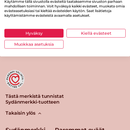
Käytämme tällä sivustolla evästeitä taataksemme sivuston parhaan
mahdollisen toiminnan. Voit hyväksyä kaikki evästeet, muokata omia
Suolaa
1.5 g
evästeasetuksiasi tai kieltää evästeiden käytön. Saat lisätietoja
käyttämistämme evästeistä avaamalla asetukset.
Hyväksy
Kiellä evästeet
Tulosta sivu
Jaa tuote
Muokkaa asetuksia
Tästä merkistä tunnistat
Sydänmerkki-tuotteen
Takaisin ylös
Sydänmerkki — Paremmat eväät