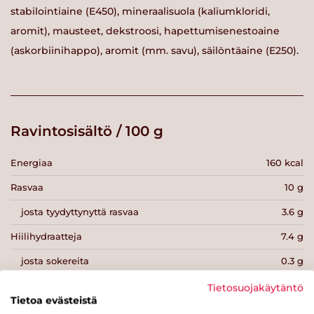
stabilointiaine (E450), mineraalisuola (kaliumkloridi,
aromit), mausteet, dekstroosi, hapettumisenestoaine
(askorbiinihappo), aromit (mm. savu), säilöntäaine (E250).
Ravintosisältö / 100 g
Energiaa
160 kcal
Rasvaa
10 g
josta tyydyttynyttä rasvaa
3.6 g
Hiilihydraatteja
7.4 g
josta sokereita
0.3 g
Kuitua
g
Tietosuojakäytäntö
Tietoa evästeistä
Proteiinia
10 g