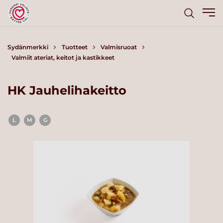
Sydänmerkki
Tuotteet
Valmisruoat
Valmiit ateriat, keitot ja kastikkeet
HK Jauhelihakeitto
L
M
G