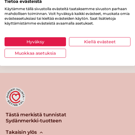
Tietoa evästeistä
Kuitua
0 g
Käytämme tällä sivustolla evästeitä taataksemme sivuston parhaan
Proteiinia
3.2 g
mahdollisen toiminnan. Voit hyväksyä kaikki evästeet, muokata omia
evästeasetuksiasi tai kieltää evästeiden käytön. Saat lisätietoja
käyttämistämme evästeistä avaamalla asetukset.
Suolaa
0.6 g
Hyväksy
Kiellä evästeet
Muokkaa asetuksia
Tulosta sivu
Jaa tuote
Tästä merkistä tunnistat
Sydänmerkki-tuotteen
Takaisin ylös