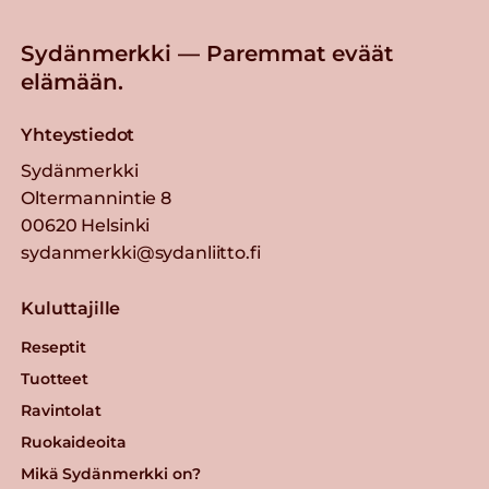
Sydänmerkki — Paremmat eväät
elämään.
Yhteystiedot
Sydänmerkki
Oltermannintie 8
00620 Helsinki
sydanmerkki@sydanliitto.fi
Kuluttajille
Reseptit
Tuotteet
Ravintolat
Ruokaideoita
Mikä Sydänmerkki on?