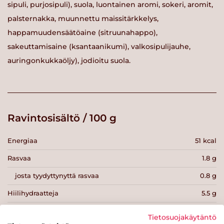
sipuli, purjosipuli), suola, luontainen aromi, sokeri, aromit,
palsternakka, muunnettu maissitärkkelys,
happamuudensäätöaine (sitruunahappo),
sakeuttamisaine (ksantaanikumi), valkosipulijauhe,
auringonkukkaöljy), jodioitu suola.
Ravintosisältö / 100 g
Energiaa
51 kcal
Rasvaa
1.8 g
josta tyydyttynyttä rasvaa
0.8 g
Hiilihydraatteja
5.5 g
josta sokereita
0.1 g
Tietosuojakäytäntö