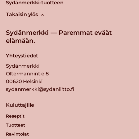
Sydänmerkki-tuotteen
Takaisin ylös
Sydänmerkki — Paremmat eväät
elämään.
Yhteystiedot
Sydänmerkki
Oltermannintie 8
00620 Helsinki
sydanmerkki@sydanliitto.fi
Kuluttajille
Reseptit
Tuotteet
Ravintolat