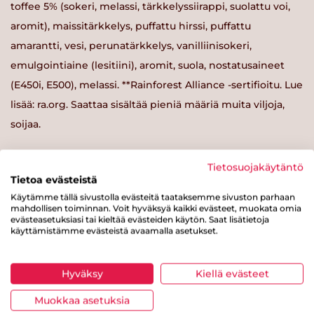
toffee 5% (sokeri, melassi, tärkkelyssiirappi, suolattu voi,
aromit), maissitärkkelys, puffattu hirssi, puffattu
amarantti, vesi, perunatärkkelys, vanilliinisokeri,
emulgointiaine (lesitiini), aromit, suola, nostatusaineet
(E450i, E500), melassi. **Rainforest Alliance -sertifioitu. Lue
lisää: ra.org. Saattaa sisältää pieniä määriä muita viljoja,
soijaa.
Tietosuojakäytäntö
Tietoa evästeistä
Käytämme tällä sivustolla evästeitä taataksemme sivuston parhaan
Ravintosisältö / 100 g
mahdollisen toiminnan. Voit hyväksyä kaikki evästeet, muokata omia
evästeasetuksiasi tai kieltää evästeiden käytön. Saat lisätietoja
käyttämistämme evästeistä avaamalla asetukset.
Energiaa
421 kcal
Rasvaa
17 g
Hyväksy
Kiellä evästeet
josta tyydyttynyttä rasvaa
4.5 g
Muokkaa asetuksia
Hiilihydraatteja
58 g