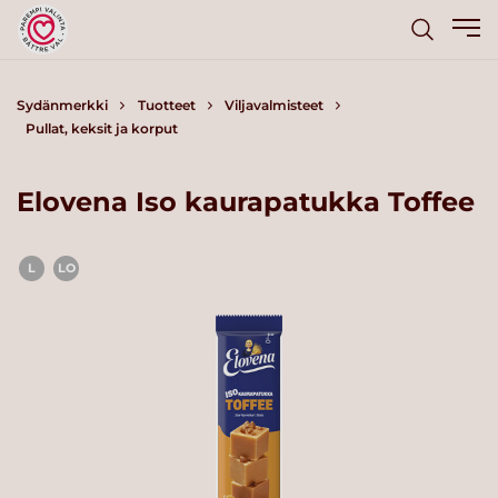
Sydänmerkki
Tuotteet
Viljavalmisteet
Pullat, keksit ja korput
Elovena Iso kaurapatukka Toffee
L
LO