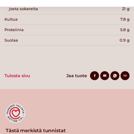
josta sokereita
21 g
Kuitua
7.8 g
Proteiinia
5.8 g
Suolaa
0.9 g
Tulosta sivu
Jaa tuote
Tästä merkistä tunnistat