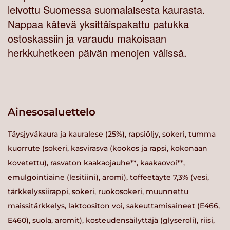
leivottu Suomessa suomalaisesta kaurasta.
Nappaa kätevä yksittäispakattu patukka
ostoskassiin ja varaudu makoisaan
herkkuhetkeen päivän menojen välissä.
Ainesosaluettelo
Täysjyväkaura ja kauralese (25%), rapsiöljy, sokeri, tumma
kuorrute (sokeri, kasvirasva (kookos ja rapsi, kokonaan
kovetettu), rasvaton kaakaojauhe**, kaakaovoi**,
emulgointiaine (lesitiini), aromi), toffeetäyte 7,3% (vesi,
tärkkelyssiirappi, sokeri, ruokosokeri, muunnettu
maissitärkkelys, laktoositon voi, sakeuttamisaineet (E466,
E460), suola, aromit), kosteudensäilyttäjä (glyseroli), riisi,