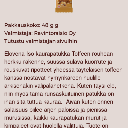
Pakkauskoko: 48 g g
Valmistaja:
Ravintoraisio Oy
Tutustu valmistajan sivuihin
Elovena Iso kaurapatukka Toffeen rouhean
herkku rakenne, suussa sulava kuorrute ja
rouskuvat ripotteet yhdessä täyteläisen toffeen
kanssa nostavat hymynkareen huulille
arkisenakin välipalahetkenä. Kuten täysi elo,
niin myös tämä runsaskuituinen patukka on
ihan sitä tuttua kauraa. Aivan kuten onnen
salaisuus piilee arjen paloissa ja pienissä
murusissa, kaikki kaurapatukan murut ja
kimpaleet ovat huolella valittuja. Tuote on