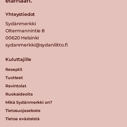
elämään.
Yhteystiedot
Sydänmerkki
Oltermannintie 8
00620 Helsinki
sydanmerkki@sydanliitto.fi
Kuluttajille
Reseptit
Tuotteet
Ravintolat
Ruokaideoita
Mikä Sydänmerkki on?
Tietosuojaseloste
Tietoa evästeistä