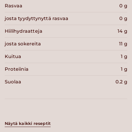
Rasvaa
0 g
josta tyydyttynyttä rasvaa
0 g
Hiilihydraatteja
14 g
josta sokereita
11 g
Kuitua
1 g
Proteiinia
1 g
Suolaa
0.2 g
Näytä kaikki reseptit