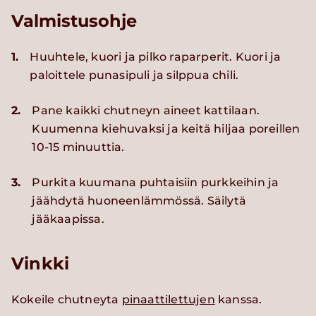
Valmistusohje
1.
Huuhtele, kuori ja pilko raparperit. Kuori ja
paloittele punasipuli ja silppua chili.
2.
Pane kaikki chutneyn aineet kattilaan.
Kuumenna kiehuvaksi ja keitä hiljaa poreillen
10-15 minuuttia.
3.
Purkita kuumana puhtaisiin purkkeihin ja
jäähdytä huoneenlämmössä. Säilytä
jääkaapissa.
Vinkki
Kokeile chutneyta
pinaattilettujen
kanssa.