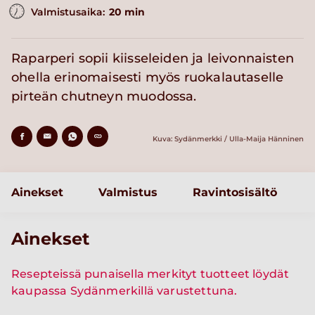
Valmistusaika:
20 min
Raparperi sopii kiisseleiden ja leivonnaisten
ohella erinomaisesti myös ruokalautaselle
pirteän chutneyn muodossa.
Kuva: Sydänmerkki / Ulla-Maija Hänninen
Ainekset
Valmistus
Ravintosisältö
Ainekset
Resepteissä punaisella merkityt tuotteet löydät
kaupassa Sydänmerkillä varustettuna.