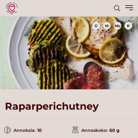
G
M
Mu
K
Raparperichutney
Annoksia:
10
Annoskoko:
60 g