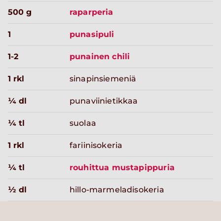
500 g
raparperia
1
punasipuli
1-2
punainen chili
1 rkl
sinapinsiemeniä
¼ dl
punaviinietikkaa
¼ tl
suolaa
1 rkl
fariinisokeria
¼ tl
rouhittua mustapippuria
½ dl
hillo-marmeladisokeria