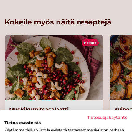
Kokeile myös näitä reseptejä
Helppo
Myskikurpitsasalaatti
Kvinoa
Tietosuojakäytäntö
Tietoa evästeistä
Käytämme tällä sivustolla evästeitä taataksemme sivuston parhaan