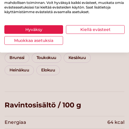
mahdollisen toiminnan. Voit hyväksyä kaikki evästeet, muokata omia
Kategoriat
evästeasetuksiasi tai kieltää evästeiden käytön. Saat lisätietoja
käyttämistämme evästeistä avaamalla asetukset.
Lisäkkeet
Kasvislisäkkeet
Hyväksy
Kiellä evästeet
Tahnat, levitteet ja säilykkeet
Kasvikset
Muokkaa asetuksia
Marjat ja hedelmät
Alle 30 minuuttia
Brunssi
Toukokuu
Kesäkuu
Heinäkuu
Elokuu
Ravintosisältö / 100 g
Energiaa
64 kcal