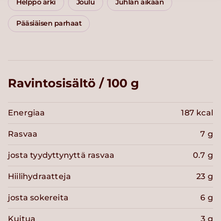
Helppo arki
Joulu
Juhlan aikaan
Pääsiäisen parhaat
Ravintosisältö / 100 g
Energiaa
187 kcal
Rasvaa
7 g
josta tyydyttynyttä rasvaa
0.7 g
Hiilihydraatteja
23 g
josta sokereita
6 g
Kuitua
3 g