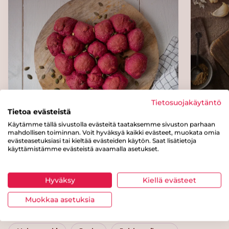
Tietosuojakäytäntö
Punajuurisämpylät
Naan-l
Tietoa evästeistä
Käytämme tällä sivustolla evästeitä taataksemme sivuston parhaan
mahdollisen toiminnan. Voit hyväksyä kaikki evästeet, muokata omia
evästeasetuksiasi tai kieltää evästeiden käytön. Saat lisätietoja
käyttämistämme evästeistä avaamalla asetukset.
Kategoriat
Hyväksy
Kiellä evästeet
Suolaiset leivonnaiset
Leivät ja sämpylät
Muokkaa asetuksia
Maitotuotteet
Viljatuotteet
Brunssi