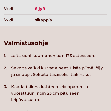
½ dl
öljyä
½ dl
siirappia
Valmistusohje
1.
Laita uuni kuumenemaan 175 asteeseen.
2.
Sekoita kaikki kuivat aineet. Lisää piimä, öljy
ja siirappi. Sekoita tasaiseksi taikinaksi.
3.
Kaada taikina kahteen leivinpaperilla
vuorattuun, noin 23 cm pituiseen
leipävuokaan.