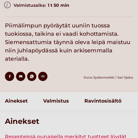
Valmistusaika:
1 t 50 min
Piimälimpun pyöräytät uuniin tuossa
tuokiossa, taikina ei vaadi kohottamista.
Siemensattumia täynnä oleva leipä maistuu
niin juhlapöydässä kuin arkisemmalla
aterialla.
Kuva: Sydänmerkki / Sari Spåra
Ainekset
Valmistus
Ravintosisältö
Ainekset
Resepteissä punaisella merkityt tuotteet löydät