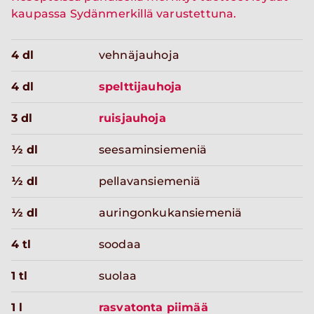
kaupassa Sydänmerkillä varustettuna.
4 dl
vehnäjauhoja
4 dl
spelttijauhoja
3 dl
ruisjauhoja
½ dl
seesaminsiemeniä
½ dl
pellavansiemeniä
½ dl
auringonkukansiemeniä
4 tl
soodaa
1 tl
suolaa
1 l
rasvatonta piimää