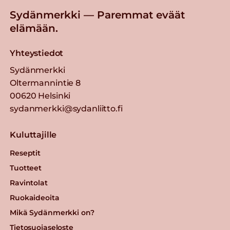
Sydänmerkki — Paremmat eväät
elämään.
Yhteystiedot
Sydänmerkki
Oltermannintie 8
00620 Helsinki
sydanmerkki@sydanliitto.fi
Kuluttajille
Reseptit
Tuotteet
Ravintolat
Ruokaideoita
Mikä Sydänmerkki on?
Tietosuojaseloste