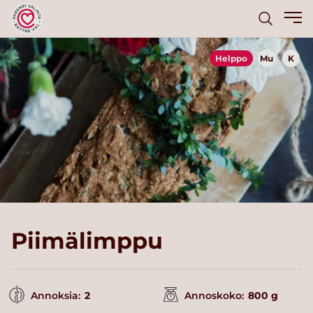
Helppo
Mu
K
Piimälimppu
Annoksia:
2
Annoskoko:
800 g