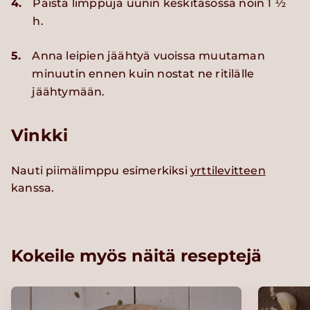
4.
Paista limppuja uunin keskitasossa noin 1 ½
h.
5.
Anna leipien jäähtyä vuoissa muutaman
minuutin ennen kuin nostat ne ritilälle
jäähtymään.
Vinkki
Nauti piimälimppu esimerkiksi
yrttilevitteen
kanssa.
Kokeile myös näitä reseptejä