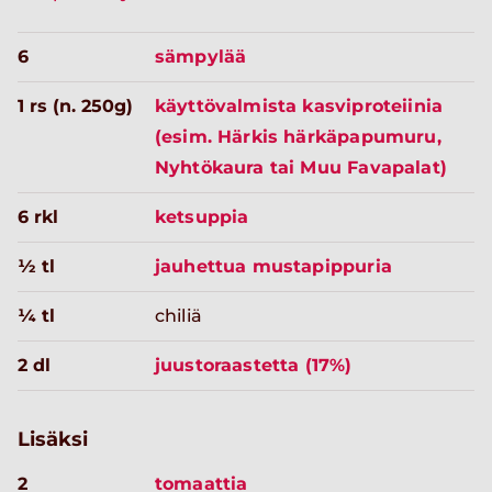
6
sämpylää
1 rs (n. 250g)
käyttövalmista kasviproteiinia
(esim. Härkis härkäpapumuru,
Nyhtökaura tai Muu Favapalat)
6 rkl
ketsuppia
½ tl
jauhettua mustapippuria
¼ tl
chiliä
2 dl
juustoraastetta (17%)
Lisäksi
2
tomaattia