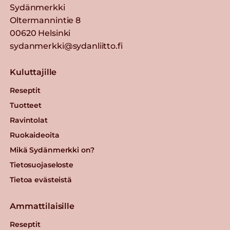
Sydänmerkki
Oltermannintie 8
00620 Helsinki
sydanmerkki@sydanliitto.fi
Kuluttajille
Reseptit
Tuotteet
Ravintolat
Ruokaideoita
Mikä Sydänmerkki on?
Tietosuojaseloste
Tietoa evästeistä
Ammattilaisille
Reseptit