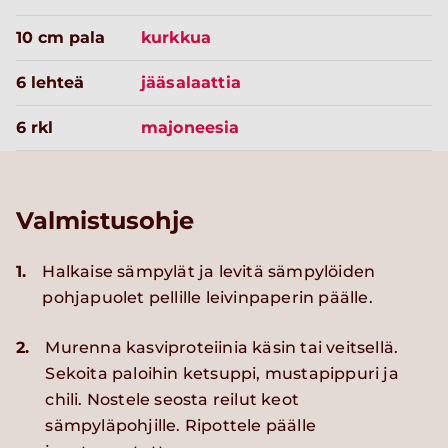
10 cm pala
kurkkua
6 lehteä
jääsalaattia
6 rkl
majoneesia
Valmistusohje
1.
Halkaise sämpylät ja levitä sämpylöiden
pohjapuolet pellille leivinpaperin päälle.
2.
Murenna kasviproteiinia käsin tai veitsellä.
Sekoita paloihin ketsuppi, mustapippuri ja
chili. Nostele seosta reilut keot
sämpyläpohjille. Ripottele päälle