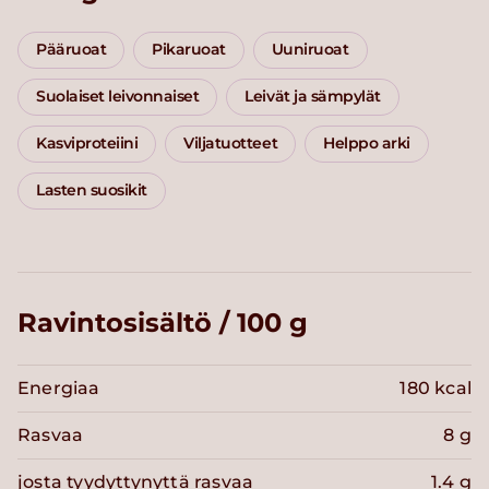
Pääruoat
Pikaruoat
Uuniruoat
Suolaiset leivonnaiset
Leivät ja sämpylät
Kasviproteiini
Viljatuotteet
Helppo arki
Lasten suosikit
Ravintosisältö / 100 g
Energiaa
180 kcal
Rasvaa
8 g
josta tyydyttynyttä rasvaa
1.4 g