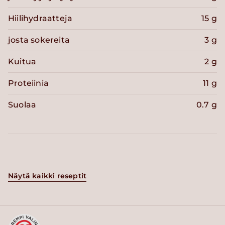
Hiilihydraatteja
15 g
josta sokereita
3 g
Kuitua
2 g
Proteiinia
11 g
Suolaa
0.7 g
Näytä kaikki reseptit