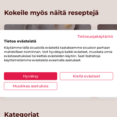
Kokeile myös näitä reseptejä
Tietosuojakäytäntö
Tietoa evästeistä
Käytämme tällä sivustolla evästeitä taataksemme sivuston parhaan
mahdollisen toiminnan. Voit hyväksyä kaikki evästeet, muokata omia
evästeasetuksiasi tai kieltää evästeiden käytön. Saat lisätietoja
käyttämistämme evästeistä avaamalla asetukset.
Hyväksy
Kiellä evästeet
Muokkaa asetuksia
Toscanalainen papukeitto
Kreikk
Kategoriat