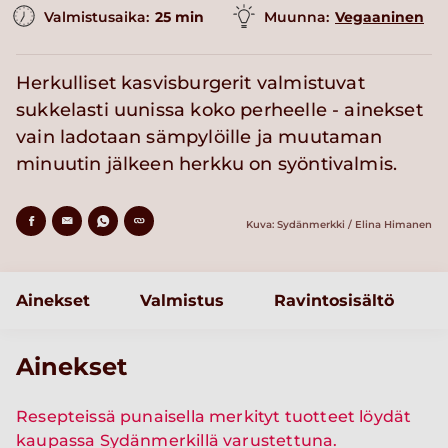
Valmistusaika:
25 min
Muunna:
Vegaaninen
Herkulliset kasvisburgerit valmistuvat
sukkelasti uunissa koko perheelle - ainekset
vain ladotaan sämpylöille ja muutaman
minuutin jälkeen herkku on syöntivalmis.
Kuva: Sydänmerkki / Elina Himanen
Ainekset
Valmistus
Ravintosisältö
Ainekset
Resepteissä punaisella merkityt tuotteet löydät
kaupassa Sydänmerkillä varustettuna.