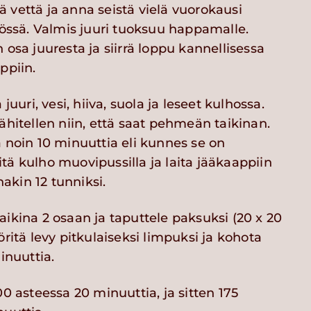
 vettä ja anna seistä vielä vuorokausi
sä. Valmis juuri tuoksuu happamalle.
 osa juuresta ja siirrä loppu kannellisessa
ppiin.
 juuri, vesi, hiiva, suola ja leseet kulhossa.
ähitellen niin, että saat pehmeän taikinan.
a noin 10 minuuttia eli kunnes se on
tä kulho muovipussilla ja laita jääkaappiin
kin 12 tunniksi.
ikina 2 osaan ja taputtele paksuksi (20 x 20
öritä levy pitkulaiseksi limpuksi ja kohota
inuuttia.
00 asteessa 20 minuuttia, ja sitten 175