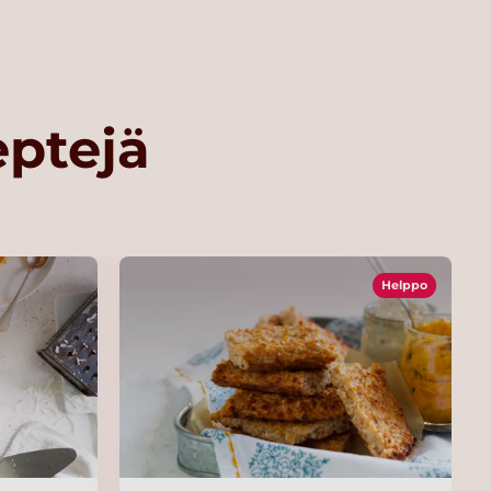
eptejä
Helppo