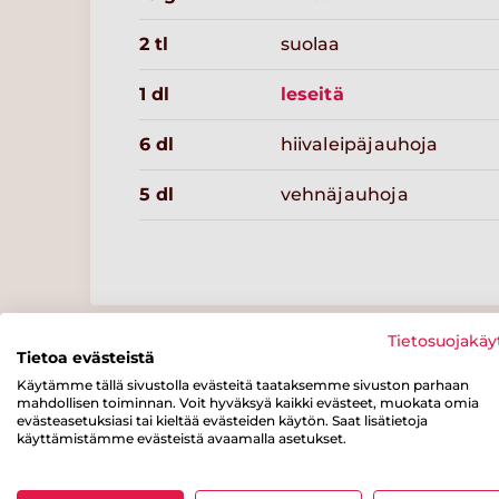
2 tl
suolaa
1 dl
leseitä
6 dl
hiivaleipäjauhoja
5 dl
vehnäjauhoja
Resepteissä punaisella merkityt tuotteet löydät kaupass
Tietosuojakäy
Tietoa evästeistä
varustettuna.
Käytämme tällä sivustolla evästeitä taataksemme sivuston parhaan
mahdollisen toiminnan. Voit hyväksyä kaikki evästeet, muokata omia
evästeasetuksiasi tai kieltää evästeiden käytön. Saat lisätietoja
käyttämistämme evästeistä avaamalla asetukset.
Ravintosisältö
/ 100 g