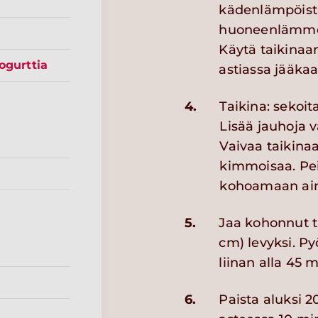
kädenlämpöistä
huoneenlämmös
Käytä taikinaan
ogurttia
astiassa jääkaa
4.
Taikina: sekoita
Lisää jauhoja v
Vaivaa taikina
kimmoisaa. Pei
kohoamaan aina
5.
Jaa kohonnut ta
cm) levyksi. Py
liinan alla 45 m
6.
Paista aluksi 2