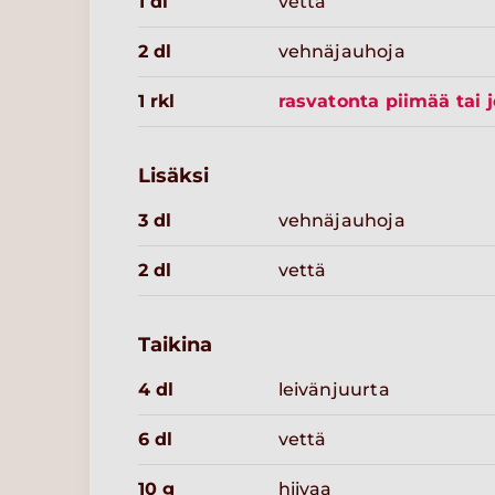
1 dl
vettä
2 dl
vehnäjauhoja
1 rkl
rasvatonta piimää tai j
Lisäksi
3 dl
vehnäjauhoja
2 dl
vettä
Taikina
4 dl
leivänjuurta
6 dl
vettä
10 g
hiivaa