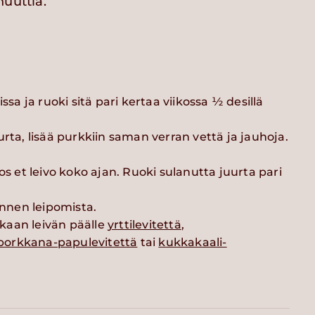
nuuttia.
issa ja ruoki sitä pari kertaa viikossa ½ desillä
urta, lisää purkkiin saman verran vettä ja jauhoja.
os et leivo koko ajan. Ruoki sulanutta juurta pari
ennen leipomista.
kaan leivän päälle
yrttilevitettä
,
porkkana-papulevitettä
tai
kukkakaali-