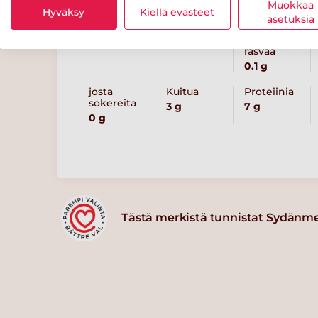
Muokkaa
Hyväksy
Kiellä evästeet
asetuksia
Energiaa
Rasvaa
josta
tyydyttynyttä
204 kcal
1 g
rasvaa
0.1 g
josta
Kuitua
Proteiinia
sokereita
3 g
7 g
0 g
Tästä merkistä tunnistat Sydänm