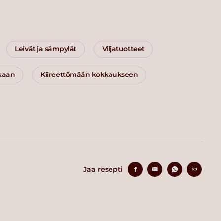
Leivät ja sämpylät
Viljatuotteet
ikaan
Kiireettömään kokkaukseen
Jaa resepti