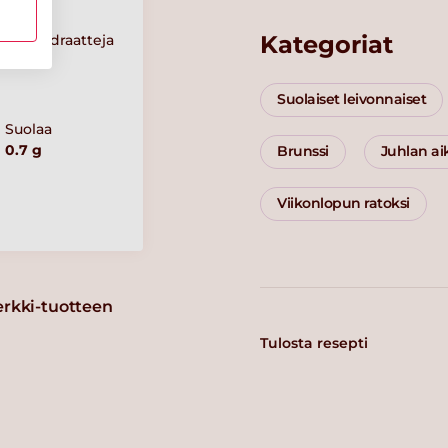
Kategoriat
Hiilihydraatteja
40 g
Suolaiset leivonnaiset
Suolaa
0.7 g
Brunssi
Juhlan a
Viikonlopun ratoksi
erkki-tuotteen
Tulosta resepti