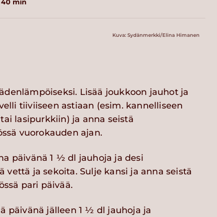
t 40 min
Kuva: Sydänmerkki/Elina Himanen
ädenlämpöiseksi. Lisää joukkoon jauhot ja
velli tiiviiseen astiaan (esim. kannelliseen
ai lasipurkkiin) ja anna seistä
sä vuorokauden ajan.
a päivänä 1 ½ dl jauhoja ja desi
vettä ja sekoita. Sulje kansi ja anna seistä
sä pari päivää.
ä päivänä jälleen 1 ½ dl jauhoja ja