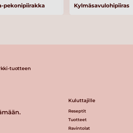
a-pekonipiirakka
Kylmäsavulohipiiras
kki-tuotteen
Kuluttajille
Reseptit
ämään.
Tuotteet
Ravintolat