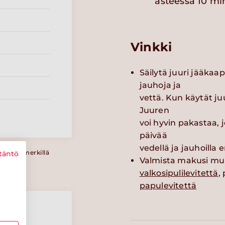
asteessa 10 mi
Vinkki
Säilytä juuri jääkaap
jauhoja ja
vettä. Kun käytät ju
Juuren
voi hyvin pakastaa, j
päivää
vedellä ja jauhoilla 
a Sydänmerkillä
täntö
Valmista makusi mu
valkosipulilevitettä
,
papulevitettä