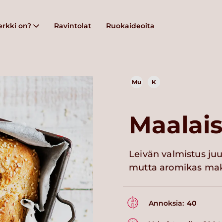
rkki on?
Ravintolat
Ruokaideoita
Mu
K
Maalais
Leivän valmistus ju
mutta aromikas maku
Annoksia:
40