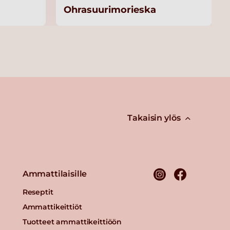
Ohrasuurimorieska
Takaisin ylös
Ammattilaisille
Reseptit
Ammattikeittiöt
Tuotteet ammattikeittiöön