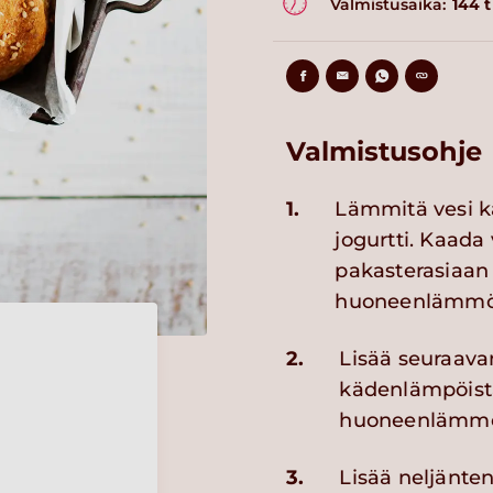
Valmistusaika:
144 
Valmistusohje
1.
Lämmitä vesi k
jogurtti. Kaada 
pakasterasiaan t
huoneenlämmös
2.
Lisää seuraavan
kädenlämpöistä 
huoneenlämmös
3.
Lisää neljänten