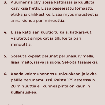
3.
Kuumenna öljy isossa kattilassa ja kuullota
kasviksia hetki. Lisää paseerattu tomaatti,
etikka ja chilikastike. Lisää myös mausteet ja
anna kiehua pari minuuttia.
4.
Lisää kattilaan kuutioitu kala, katkaravut,
valutetut simpukat ja tilli. Keitä pari
minuuttia.
5.
Soseuta kypsät perunat perunasurvimella,
lisää maito, rasva ja suola. Sekoita tasaiseksi.
6.
Kaada kalamuhennos uunivuokaan ja levitä
päälle perunamuussi. Paista 175 asteessa n.
20 minuuttia eli kunnes pinta on kauniin
kullanruskea.