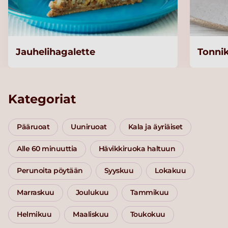
Jauhelihagalette
Tonni
Kategoriat
Pääruoat
Uuniruoat
Kala ja äyriäiset
Alle 60 minuuttia
Hävikkiruoka haltuun
Perunoita pöytään
Syyskuu
Lokakuu
Marraskuu
Joulukuu
Tammikuu
Helmikuu
Maaliskuu
Toukokuu