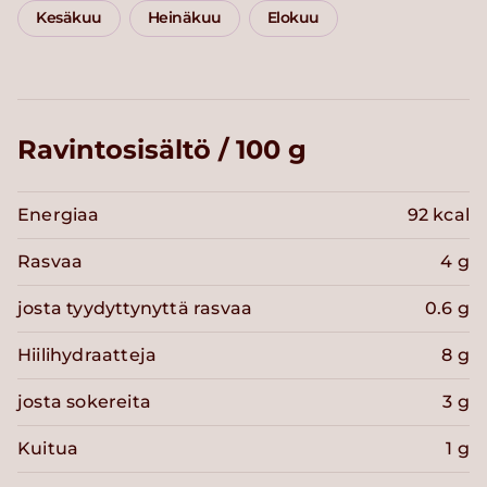
Kesäkuu
Heinäkuu
Elokuu
Ravintosisältö / 100 g
Energiaa
92 kcal
Rasvaa
4 g
josta tyydyttynyttä rasvaa
0.6 g
Hiilihydraatteja
8 g
josta sokereita
3 g
Kuitua
1 g