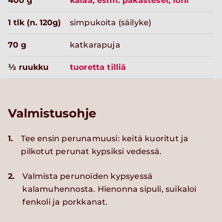
400 g
kalaa, esim. pakastesei, lohi
1 tlk (n. 120g)
simpukoita (säilyke)
70 g
katkarapuja
½ ruukku
tuoretta tilliä
Valmistusohje
1.
Tee ensin perunamuusi: keitä kuoritut ja
pilkotut perunat kypsiksi vedessä.
2.
Valmista perunoiden kypsyessä
kalamuhennosta. Hienonna sipuli, suikaloi
fenkoli ja porkkanat.