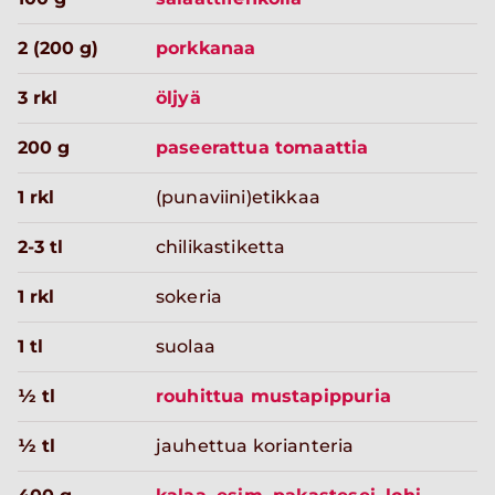
2 (200 g)
porkkanaa
3 rkl
öljyä
200 g
paseerattua tomaattia
1 rkl
(punaviini)etikkaa
2-3 tl
chilikastiketta
1 rkl
sokeria
1 tl
suolaa
½ tl
rouhittua mustapippuria
½ tl
jauhettua korianteria