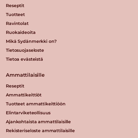
Reseptit
Tuotteet
Ravintolat
Ruokaideoita
Mikä Sydänmerkki on?
Tietosuojaseloste
Tietoa evästeistä
Ammattilaisille
Reseptit
Ammattikeittiöt
Tuotteet ammattikeittiöön
Elintarviketeollisuus
Ajankohtaista ammattilaisille
Rekisteriseloste ammattilaisille