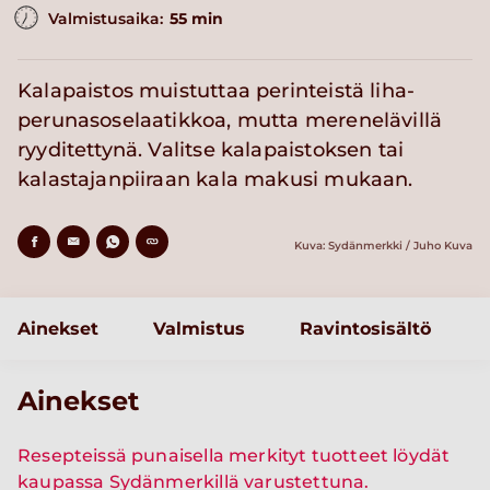
Valmistusaika:
55 min
Kalapaistos muistuttaa perinteistä liha-
perunasoselaatikkoa, mutta merenelävillä
ryyditettynä. Valitse kalapaistoksen tai
kalastajanpiiraan kala makusi mukaan.
Kuva: Sydänmerkki / Juho Kuva
Ainekset
Valmistus
Ravintosisältö
Ainekset
Resepteissä punaisella merkityt tuotteet löydät
kaupassa Sydänmerkillä varustettuna.