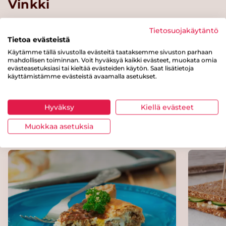
Vinkki
Fenkolin ohella voit käyttää varsiselleriä.
Tietosuojakäytäntö
Tietoa evästeistä
Jos kaapista löytyy tilkkanen ruokakermaa tai
Käytämme tällä sivustolla evästeitä taataksemme sivuston parhaan
nokare tuorejuustoa, voit pehmentää niillä
mahdollisen toiminnan. Voit hyväksyä kaikki evästeet, muokata omia
kalamuhennoksen makua
evästeasetuksiasi tai kieltää evästeiden käytön. Saat lisätietoja
käyttämistämme evästeistä avaamalla asetukset.
Hyväksy
Kiellä evästeet
Kokeile myös näitä reseptejä
Muokkaa asetuksia