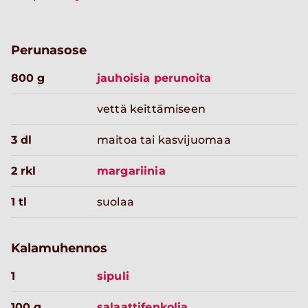
Perunasose
800 g
jauhoisia perunoita
vettä keittämiseen
3 dl
maitoa tai kasvijuomaa
2 rkl
margariinia
1 tl
suolaa
Kalamuhennos
1
sipuli
100 g
salaattifenkolia