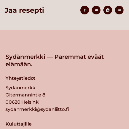
Jaa resepti
Sydänmerkki — Paremmat eväät
elämään.
Yhteystiedot
Sydänmerkki
Oltermannintie 8
00620 Helsinki
sydanmerkki@sydanliitto.fi
Kuluttajille