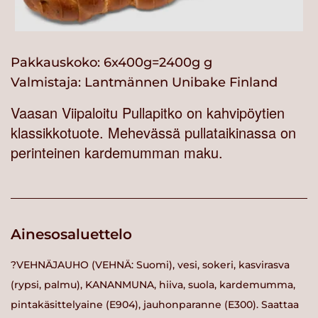
Pakkauskoko: 6x400g=2400g g
Valmistaja:
Lantmännen Unibake Finland
Vaasan Viipaloitu Pullapitko on kahvipöytien
klassikkotuote. Mehevässä pullataikinassa on
perinteinen kardemumman maku.
Ainesosaluettelo
?VEHNÄJAUHO (VEHNÄ: Suomi), vesi, sokeri, kasvirasva
(rypsi, palmu), KANANMUNA, hiiva, suola, kardemumma,
pintakäsittelyaine (E904), jauhonparanne (E300). Saattaa