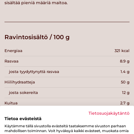
sisältää pieniä määriä maitoa.
Ravintosisältö / 100 g
Energiaa
321 kcal
Rasvaa
8.9 g
josta tyydyttynyttä rasvaa
1.4 g
Hiilihydraatteja
50 g
josta sokereita
12 g
Kuitua
2.7 g
Tietosuojakäytäntö
Proteiinia
7.9 g
Tietoa evästeistä
Suolaa
0.6 g
Käytämme tällä sivustolla evästeitä taataksemme sivuston parhaan
mahdollisen toiminnan. Voit hyväksyä kaikki evästeet, muokata omia