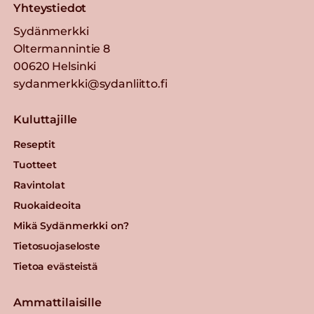
Yhteystiedot
Sydänmerkki
Oltermannintie 8
00620 Helsinki
sydanmerkki@sydanliitto.fi
Kuluttajille
Reseptit
Tuotteet
Ravintolat
Ruokaideoita
Mikä Sydänmerkki on?
Tietosuojaseloste
Tietoa evästeistä
Ammattilaisille