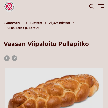
Sydänmerkki
Tuotteet
Viljavalmisteet
Pullat, keksit ja korput
Vaasan Viipaloitu Pullapitko
L
LO