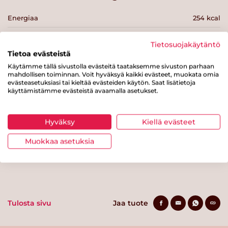
Energiaa
254 kcal
Rasvaa
4.1 g
Tietosuojakäytäntö
josta tyydyttynyttä rasvaa
0.6 g
Tietoa evästeistä
Käytämme tällä sivustolla evästeitä taataksemme sivuston parhaan
Hiilihydraatteja
41 g
mahdollisen toiminnan. Voit hyväksyä kaikki evästeet, muokata omia
evästeasetuksiasi tai kieltää evästeiden käytön. Saat lisätietoja
josta sokereita
0.6 g
käyttämistämme evästeistä avaamalla asetukset.
Kuitua
6.8 g
Hyväksy
Kiellä evästeet
Proteiinia
9.6 g
Muokkaa asetuksia
Suolaa
0.7 g
Tulosta sivu
Jaa tuote