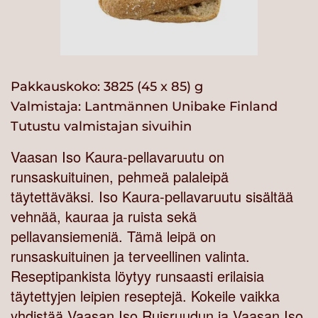
Pakkauskoko: 3825 (45 x 85) g
Valmistaja:
Lantmännen Unibake Finland
Tutustu valmistajan sivuihin
Vaasan Iso Kaura-pellavaruutu on
runsaskuituinen, pehmeä palaleipä
täytettäväksi. Iso Kaura-pellavaruutu sisältää
vehnää, kauraa ja ruista sekä
pellavansiemeniä. Tämä leipä on
runsaskuituinen ja terveellinen valinta.
Reseptipankista löytyy runsaasti erilaisia
täytettyjen leipien reseptejä. Kokeile vaikka
yhdistää Vaasan Iso Ruisruudun ja Vaasan Iso