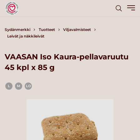
Sydänmerkki
Tuotteet
Viljavalmisteet
Leivät ja näkkileivät
VAASAN Iso Kaura-pellavaruutu
45 kpl x 85 g
L
M
LO