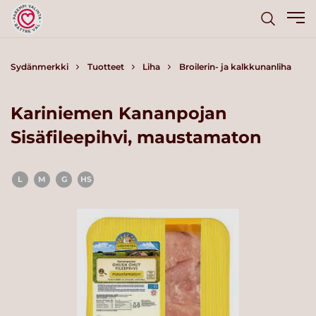
Sydänmerkki
Tuotteet
Liha
Broilerin- ja kalkkunanliha
Kariniemen Kananpojan
Sisäfileepihvi, maustamaton
L
M
G
HS