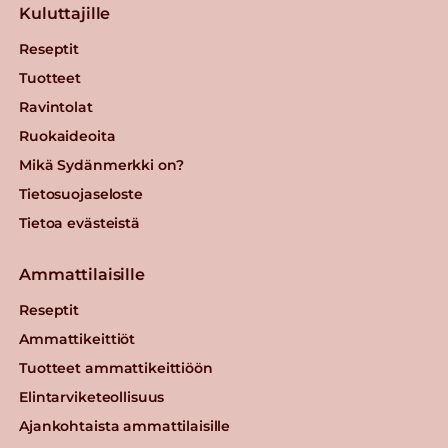
Kuluttajille
Reseptit
Tuotteet
Ravintolat
Ruokaideoita
Mikä Sydänmerkki on?
Tietosuojaseloste
Tietoa evästeistä
Ammattilaisille
Reseptit
Ammattikeittiöt
Tuotteet ammattikeittiöön
Elintarviketeollisuus
Ajankohtaista ammattilaisille