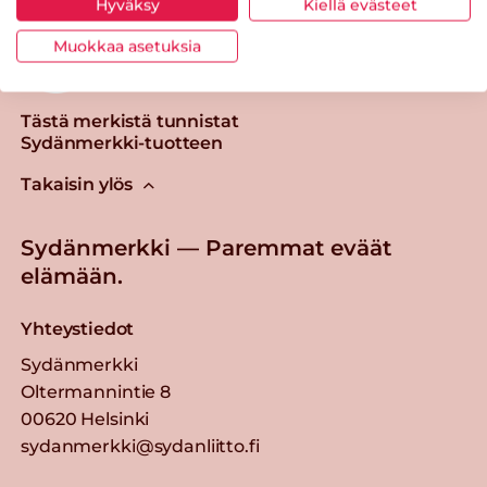
Hyväksy
Kiellä evästeet
Muokkaa asetuksia
Tästä merkistä tunnistat
Sydänmerkki-tuotteen
Takaisin ylös
Sydänmerkki — Paremmat eväät
elämään.
Yhteystiedot
Sydänmerkki
Oltermannintie 8
00620 Helsinki
sydanmerkki@sydanliitto.fi