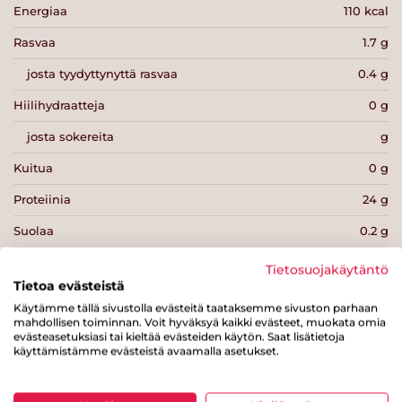
Energiaa
110 kcal
Rasvaa
1.7 g
josta tyydyttynyttä rasvaa
0.4 g
Hiilihydraatteja
0 g
josta sokereita
g
Kuitua
0 g
Proteiinia
24 g
Suolaa
0.2 g
Tietosuojakäytäntö
Tietoa evästeistä
Käytämme tällä sivustolla evästeitä taataksemme sivuston parhaan
mahdollisen toiminnan. Voit hyväksyä kaikki evästeet, muokata omia
Tulosta sivu
Jaa tuote
evästeasetuksiasi tai kieltää evästeiden käytön. Saat lisätietoja
käyttämistämme evästeistä avaamalla asetukset.