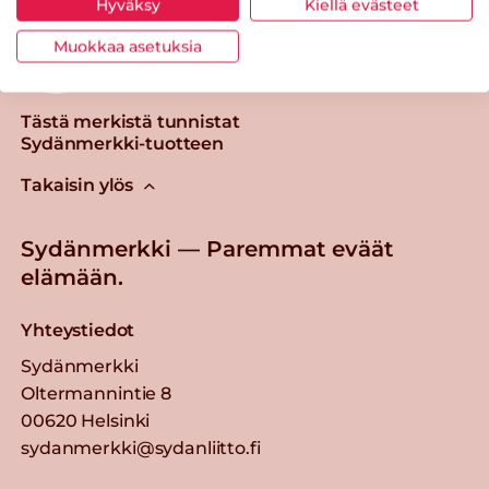
Hyväksy
Kiellä evästeet
Muokkaa asetuksia
Tästä merkistä tunnistat
Sydänmerkki-tuotteen
Takaisin ylös
Sydänmerkki — Paremmat eväät
elämään.
Yhteystiedot
Sydänmerkki
Oltermannintie 8
00620 Helsinki
sydanmerkki@sydanliitto.fi