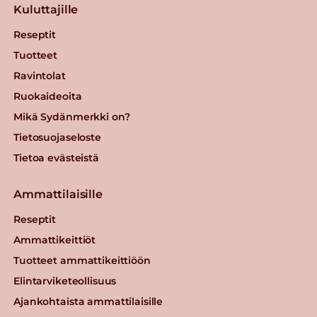
Kuluttajille
Reseptit
Tuotteet
Ravintolat
Ruokaideoita
Mikä Sydänmerkki on?
Tietosuojaseloste
Tietoa evästeistä
Ammattilaisille
Reseptit
Ammattikeittiöt
Tuotteet ammattikeittiöön
Elintarviketeollisuus
Ajankohtaista ammattilaisille