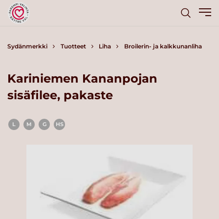
Sydänmerkki
Tuotteet
Liha
Broilerin- ja kalkkunanliha
Kariniemen Kananpojan
sisäfilee, pakaste
L
M
G
HS