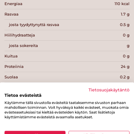
Energiaa
110 kcal
Rasvaa
1.7 g
josta tyydyttynyttä rasvaa
0.5 g
Hiilihydraatteja
0 g
josta sokereita
g
Kuitua
0 g
Proteiinia
24 g
Suolaa
0.2 g
Tietosuojakäytäntö
Tietoa evästeistä
Käytämme tällä sivustolla evästeitä taataksemme sivuston parhaan
mahdollisen toiminnan. Voit hyväksyä kaikki evästeet, muokata omia
Tulosta sivu
Jaa tuote
evästeasetuksiasi tai kieltää evästeiden käytön. Saat lisätietoja
käyttämistämme evästeistä avaamalla asetukset.