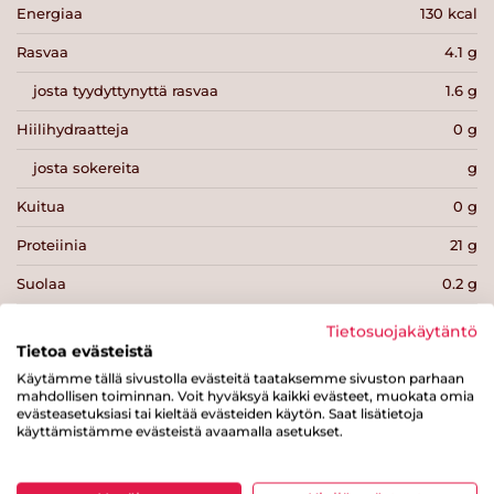
Energiaa
130 kcal
Rasvaa
4.1 g
josta tyydyttynyttä rasvaa
1.6 g
Hiilihydraatteja
0 g
josta sokereita
g
Kuitua
0 g
Proteiinia
21 g
Suolaa
0.2 g
Tietosuojakäytäntö
Tietoa evästeistä
Käytämme tällä sivustolla evästeitä taataksemme sivuston parhaan
mahdollisen toiminnan. Voit hyväksyä kaikki evästeet, muokata omia
Tulosta sivu
Jaa tuote
evästeasetuksiasi tai kieltää evästeiden käytön. Saat lisätietoja
käyttämistämme evästeistä avaamalla asetukset.