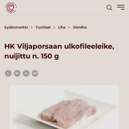
Sydänmerkki
Tuotteet
Liha
Sianliha
HK Viljaporsaan ulkofileeleike,
nuijittu n. 150 g
L
M
G
HS