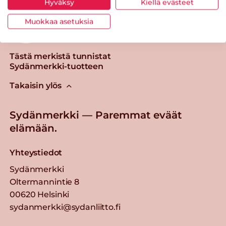
Hyväksy
Kiellä evästeet
Muokkaa asetuksia
Tästä merkistä tunnistat
Sydänmerkki-tuotteen
Takaisin ylös
Sydänmerkki — Paremmat eväät
elämään.
Yhteystiedot
Sydänmerkki
Oltermannintie 8
00620 Helsinki
sydanmerkki@sydanliitto.fi