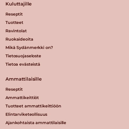
Kuluttajille
Reseptit
Tuotteet
Ravintolat
Ruokaideoita
Mikä Sydänmerkki on?
Tietosuojaseloste
Tietoa evästeistä
Ammattilaisille
Reseptit
Ammattikeittiöt
Tuotteet ammattikeittiöön
Elintarviketeollisuus
Ajankohtaista ammattilaisille