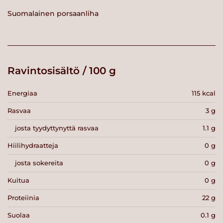
Suomalainen porsaanliha
Ravintosisältö / 100 g
Energiaa
115 kcal
Rasvaa
3 g
josta tyydyttynyttä rasvaa
1.1 g
Hiilihydraatteja
0 g
josta sokereita
0 g
Kuitua
0 g
Proteiinia
22 g
Suolaa
0.1 g