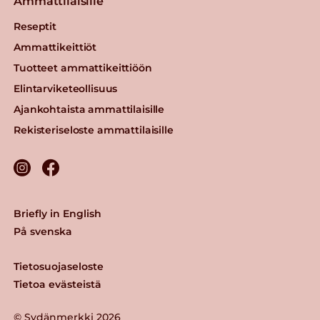
Ammattilaisille
Reseptit
Ammattikeittiöt
Tuotteet ammattikeittiöön
Elintarviketeollisuus
Ajankohtaista ammattilaisille
Rekisteriseloste ammattilaisille
Briefly in English
På svenska
Tietosuojaseloste
Tietoa evästeistä
© Sydänmerkki 2026