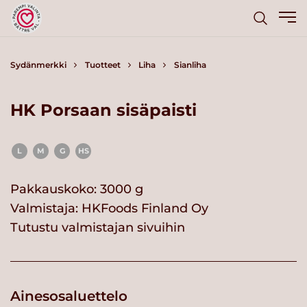
Sydänmerkki
Tuotteet
Liha
Sianliha
HK Porsaan sisäpaisti
L
M
G
HS
Pakkauskoko: 3000 g
Valmistaja:
HKFoods Finland Oy
Tutustu valmistajan sivuihin
Ainesosaluettelo