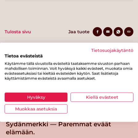
Tulosta sivu
Jaa tuote
Tietosuojakäytäntö
Tietoa evästeistä
Käytämme tällä sivustolla evästeitä taataksemme sivuston parhaan
mahdollisen toiminnan. Voit hyväksyä kaikki evästeet, muokata omia
evästeasetuksiasi tai kieltää evästeiden käytön. Saat lisätietoja
käyttämistämme evästeistä avaamalla asetukset.
Tästä merkistä tunnistat
Sydänmerkki-tuotteen
Hyväksy
Kiellä evästeet
Takaisin ylös
Muokkaa asetuksia
Sydänmerkki — Paremmat eväät
elämään.