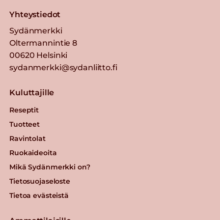
Yhteystiedot
Sydänmerkki
Oltermannintie 8
00620 Helsinki
sydanmerkki@sydanliitto.fi
Kuluttajille
Reseptit
Tuotteet
Ravintolat
Ruokaideoita
Mikä Sydänmerkki on?
Tietosuojaseloste
Tietoa evästeistä