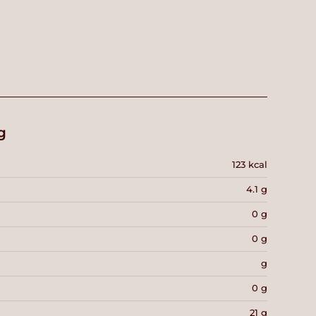
g
123 kcal
4.1 g
0 g
0 g
g
0 g
21 g