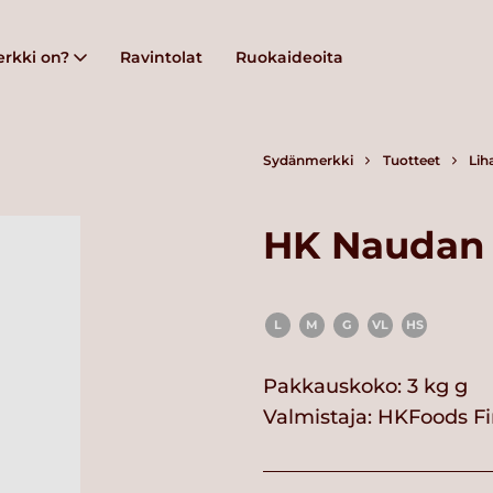
rkki on?
Ravintolat
Ruokaideoita
Sydänmerkki
Tuotteet
Lih
HK Naudan u
L
M
G
VL
HS
Pakkauskoko: 3 kg g
Valmistaja:
HKFoods Fi