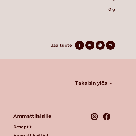
0 g
Jaa tuote
Takaisin ylös
Ammattilaisille
Reseptit
Ammattikeittiöt