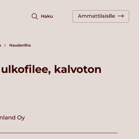
Ammattilaisille
Haku
a
Naudanliha
lkofilee, kalvoton
nland Oy