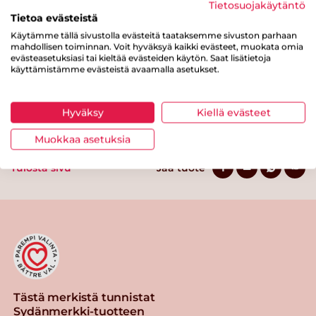
Tietosuojakäytäntö
josta sokereita
7.6 g
Tietoa evästeistä
Kuitua
0 g
Käytämme tällä sivustolla evästeitä taataksemme sivuston parhaan
mahdollisen toiminnan. Voit hyväksyä kaikki evästeet, muokata omia
evästeasetuksiasi tai kieltää evästeiden käytön. Saat lisätietoja
Proteiinia
17.6 g
käyttämistämme evästeistä avaamalla asetukset.
Suolaa
0.9 g
Hyväksy
Kiellä evästeet
Muokkaa asetuksia
Tulosta sivu
Jaa tuote
Tästä merkistä tunnistat
Sydänmerkki-tuotteen