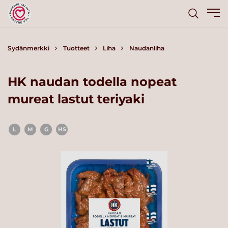
Sydänmerkki
Tuotteet
Liha
Naudanliha
HK naudan todella nopeat
mureat lastut teriyaki
L
M
G
HS