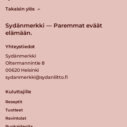
Takaisin ylös
Sydänmerkki — Paremmat eväät
elämään.
Yhteystiedot
Sydänmerkki
Oltermannintie 8
00620 Helsinki
sydanmerkki@sydanliitto.fi
Kuluttajille
Reseptit
Tuotteet
Ravintolat
Ruokaideoita