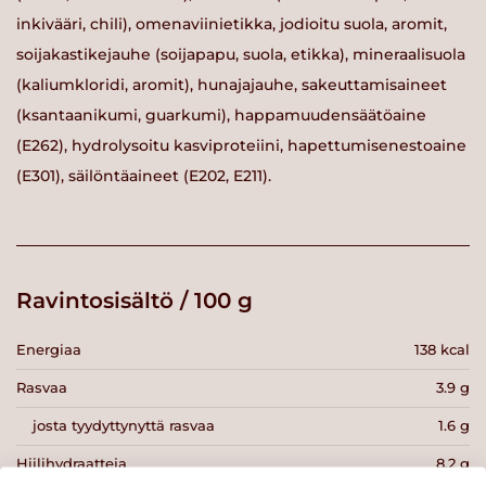
inkivääri, chili), omenaviinietikka, jodioitu suola, aromit,
soijakastikejauhe (soijapapu, suola, etikka), mineraalisuola
(kaliumkloridi, aromit), hunajajauhe, sakeuttamisaineet
(ksantaanikumi, guarkumi), happamuudensäätöaine
(E262), hydrolysoitu kasviproteiini, hapettumisenestoaine
(E301), säilöntäaineet (E202, E211).
Ravintosisältö / 100 g
Energiaa
138 kcal
Rasvaa
3.9 g
josta tyydyttynyttä rasvaa
1.6 g
Hiilihydraatteja
8.2 g