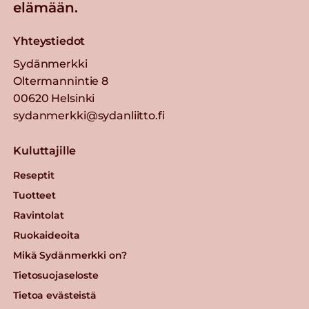
elämään.
Yhteystiedot
Sydänmerkki
Oltermannintie 8
00620 Helsinki
sydanmerkki@sydanliitto.fi
Kuluttajille
Reseptit
Tuotteet
Ravintolat
Ruokaideoita
Mikä Sydänmerkki on?
Tietosuojaseloste
Tietoa evästeistä