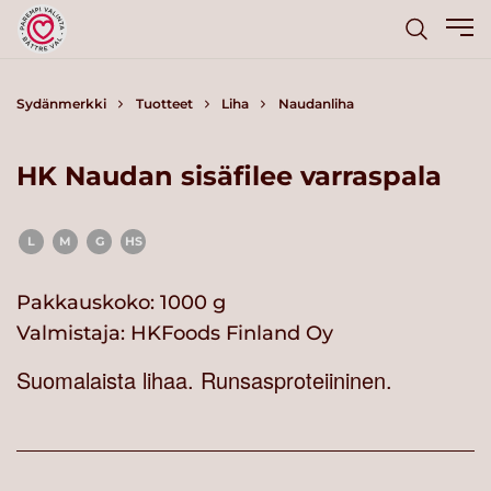
Sydänmerkki
Tuotteet
Liha
Naudanliha
HK Naudan sisäfilee varraspala
L
M
G
HS
Pakkauskoko: 1000 g
Valmistaja:
HKFoods Finland Oy
Suomalaista lihaa. Runsasproteiininen.