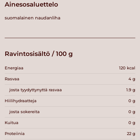
Ainesosaluettelo
suomalainen naudanliha
Ravintosisältö / 100 g
Energiaa
120 kcal
Rasvaa
4 g
josta tyydyttynyttä rasvaa
1.9 g
Hiilihydraatteja
0 g
josta sokereita
0 g
Kuitua
0 g
Proteiinia
22 g