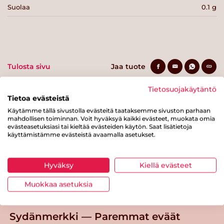
Suolaa
0.1 g
Tulosta sivu
Jaa tuote
Tietosuojakäytäntö
Tietoa evästeistä
Käytämme tällä sivustolla evästeitä taataksemme sivuston parhaan
mahdollisen toiminnan. Voit hyväksyä kaikki evästeet, muokata omia
evästeasetuksiasi tai kieltää evästeiden käytön. Saat lisätietoja
käyttämistämme evästeistä avaamalla asetukset.
Tästä merkistä tunnistat
Hyväksy
Kiellä evästeet
Sydänmerkki-tuotteen
Muokkaa asetuksia
Takaisin ylös
Sydänmerkki — Paremmat eväät