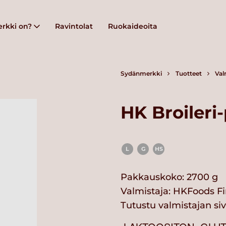
rkki on?
Ravintolat
Ruokaideoita
Sydänmerkki
Tuotteet
Val
HK Broileri
L
G
HS
Pakkauskoko: 2700 g
Valmistaja:
HKFoods Fi
Tutustu valmistajan si