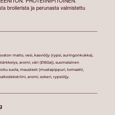
ENITON. PROTEIINIPITOINEN.
ta broilerista ja perunasta valmistettu
svaton maito, vesi, kasviöljy (rypsi, auringonkukka),
ärkkelys, aromi, väri (E160a)), suomalainen
jodioitu suola, mausteet (mustapippuri, tomaatti,
altodekstriini, aromi, sokeri, rypsiöljy.
g