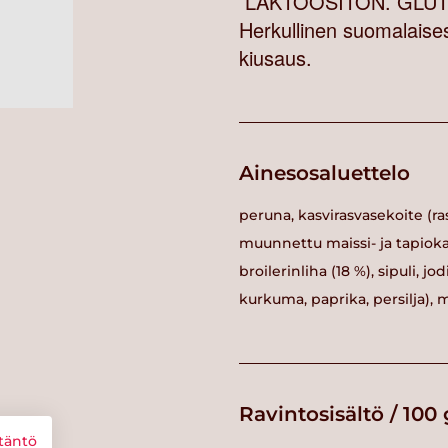
LAKTOOSITON. GLUTE
Herkullinen suomalaises
kiusaus.
Ainesosaluettelo
peruna, kasvirasvasekoite (ra
muunnettu maissi- ja tapiokat
broilerinliha (18 %), sipuli, 
kurkuma, paprika, persilja), m
Ravintosisältö / 100 
täntö