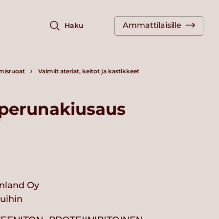
Ammattilaisille
Haku
misruoat
Valmiit ateriat, keitot ja kastikkeet
-perunakiusaus
nland Oy
vuihin