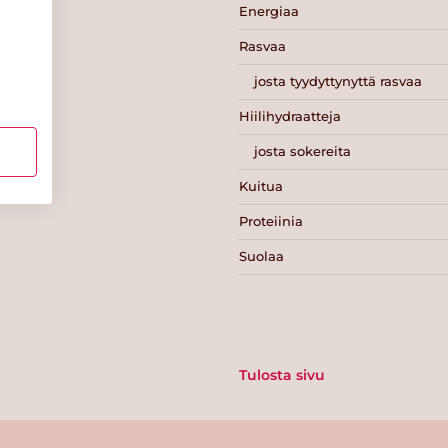
Energiaa
Rasvaa
josta tyydyttynyttä rasvaa
Hiilihydraatteja
josta sokereita
Kuitua
Proteiinia
Suolaa
Tulosta sivu