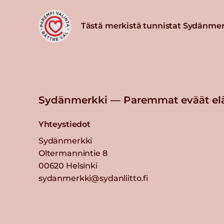
Tästä merkistä tunnistat Sydänmer
Sydänmerkki — Paremmat eväät el
Yhteystiedot
Sydänmerkki
Oltermannintie 8
00620 Helsinki
sydanmerkki@sydanliitto.fi