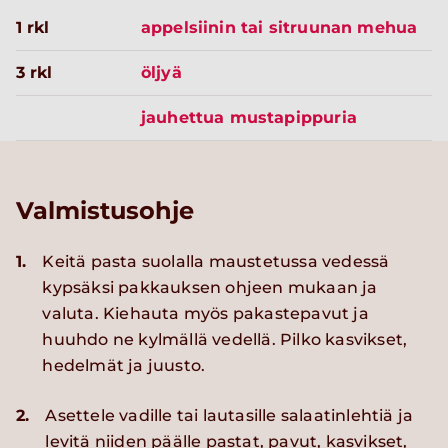
1 rkl
appelsiinin tai sitruunan mehua
3 rkl
öljyä
jauhettua mustapippuria
Valmistusohje
1.
Keitä pasta suolalla maustetussa vedessä
kypsäksi pakkauksen ohjeen mukaan ja
valuta. Kiehauta myös pakastepavut ja
huuhdo ne kylmällä vedellä. Pilko kasvikset,
hedelmät ja juusto.
2.
Asettele vadille tai lautasille salaatinlehtiä ja
levitä niiden päälle pastat, pavut, kasvikset,