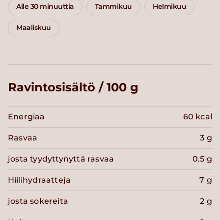
Alle 30 minuuttia
Tammikuu
Helmikuu
Maaliskuu
Ravintosisältö / 100 g
Energiaa
60 kcal
Rasvaa
3 g
josta tyydyttynyttä rasvaa
0.5 g
Hiilihydraatteja
7 g
josta sokereita
2 g