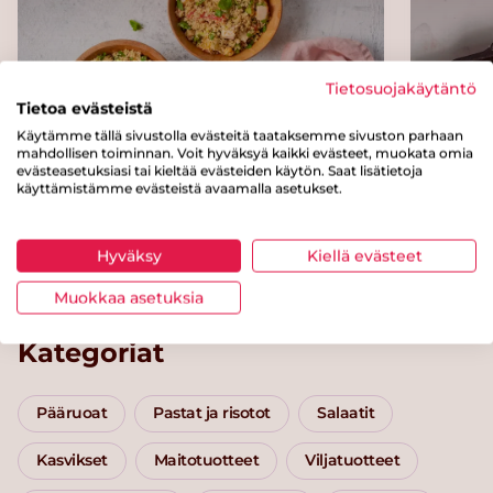
Tietosuojakäytäntö
Tietoa evästeistä
Käytämme tällä sivustolla evästeitä taataksemme sivuston parhaan
mahdollisen toiminnan. Voit hyväksyä kaikki evästeet, muokata omia
evästeasetuksiasi tai kieltää evästeiden käytön. Saat lisätietoja
käyttämistämme evästeistä avaamalla asetukset.
Sitruscouscous
Paputä
Hyväksy
Kiellä evästeet
Muokkaa asetuksia
Kategoriat
Pääruoat
Pastat ja risotot
Salaatit
Kasvikset
Maitotuotteet
Viljatuotteet