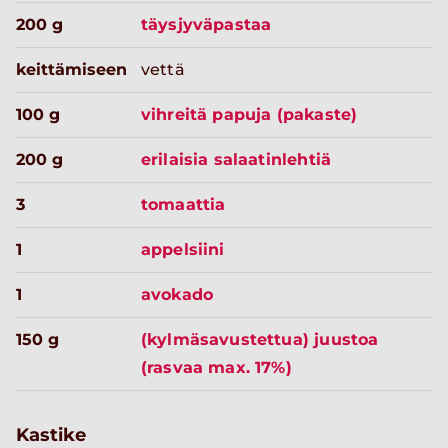
200 g
täysjyväpastaa
keittämiseen
vettä
100 g
vihreitä papuja (pakaste)
200 g
erilaisia salaatinlehtiä
3
tomaattia
1
appelsiini
1
avokado
150 g
(kylmäsavustettua) juustoa
(rasvaa max. 17%)
Kastike