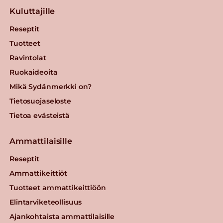
Kuluttajille
Reseptit
Tuotteet
Ravintolat
Ruokaideoita
Mikä Sydänmerkki on?
Tietosuojaseloste
Tietoa evästeistä
Ammattilaisille
Reseptit
Ammattikeittiöt
Tuotteet ammattikeittiöön
Elintarviketeollisuus
Ajankohtaista ammattilaisille