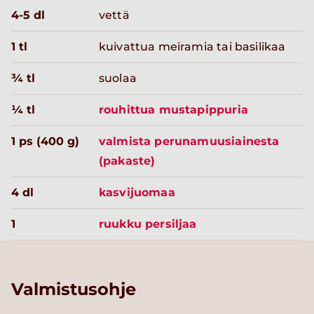
4-5 dl
vettä
1 tl
kuivattua meiramia tai basilikaa
¾ tl
suolaa
¼ tl
rouhittua mustapippuria
1 ps (400 g)
valmista perunamuusiainesta
(pakaste)
4 dl
kasvijuomaa
1
ruukku persiljaa
Valmistusohje