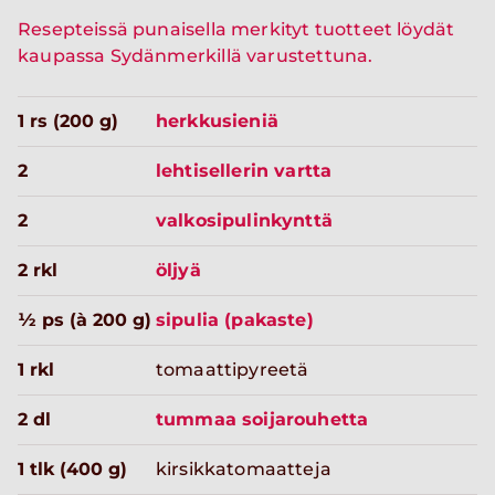
Resepteissä punaisella merkityt tuotteet löydät
kaupassa Sydänmerkillä varustettuna.
1 rs (200 g)
herkkusieniä
2
lehtisellerin vartta
2
valkosipulinkynttä
2 rkl
öljyä
½ ps (à 200 g)
sipulia (pakaste)
1 rkl
tomaattipyreetä
2 dl
tummaa soijarouhetta
1 tlk (400 g)
kirsikkatomaatteja