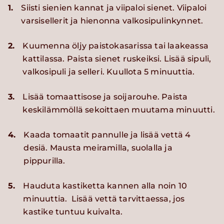
1.
Siisti sienien kannat ja viipaloi sienet. Viipaloi
varsisellerit ja hienonna valkosipulinkynnet.
2.
Kuumenna öljy paistokasarissa tai laakeassa
kattilassa. Paista sienet ruskeiksi. Lisää sipuli,
valkosipuli ja selleri. Kuullota 5 minuuttia.
3.
Lisää tomaattisose ja soijarouhe. Paista
keskilämmöllä sekoittaen muutama minuutti.
4.
Kaada tomaatit pannulle ja lisää vettä 4
desiä. Mausta meiramilla, suolalla ja
pippurilla.
5.
Hauduta kastiketta kannen alla noin 10
minuuttia. Lisää vettä tarvittaessa, jos
kastike tuntuu kuivalta.