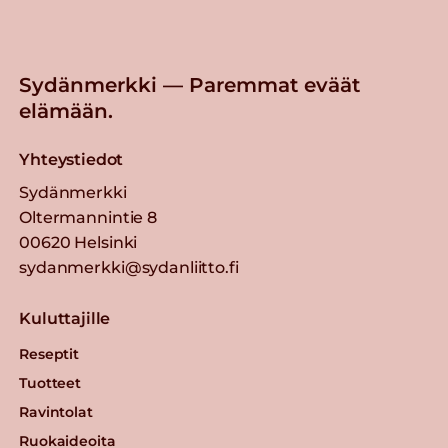
Sydänmerkki — Paremmat eväät
elämään.
Yhteystiedot
Sydänmerkki
Oltermannintie 8
00620 Helsinki
sydanmerkki@sydanliitto.fi
Kuluttajille
Reseptit
Tuotteet
Ravintolat
Ruokaideoita