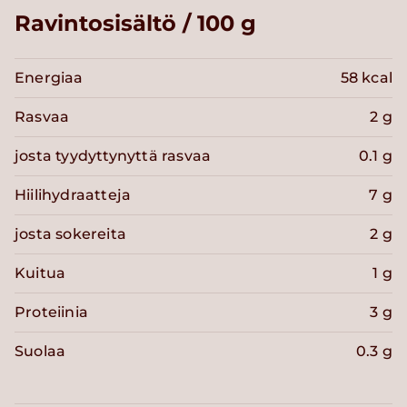
Ravintosisältö / 100 g
Energiaa
58 kcal
Rasvaa
2 g
josta tyydyttynyttä rasvaa
0.1 g
Hiilihydraatteja
7 g
josta sokereita
2 g
Kuitua
1 g
Proteiinia
3 g
Suolaa
0.3 g