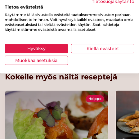
Tietosuojakäytäntö
Tietoa evästeistä
Muunnos
Käytämme tällä sivustolla evästeitä taataksemme sivuston parhaan
mahdollisen toiminnan. Voit hyväksyä kaikki evästeet, muokata omia
evästeasetuksiasi tai kieltää evästeiden käytön. Saat lisätietoja
käyttämistämme evästeistä avaamalla asetukset.
Varmista, että käyttämäsi soijarouhe ja
kasvijuoma ovat gluteenittomia, jolloin ruoka
sopii myös keliaakikoille.
Hyväksy
Kiellä evästeet
Muokkaa asetuksia
Kokeile myös näitä reseptejä
Helppo