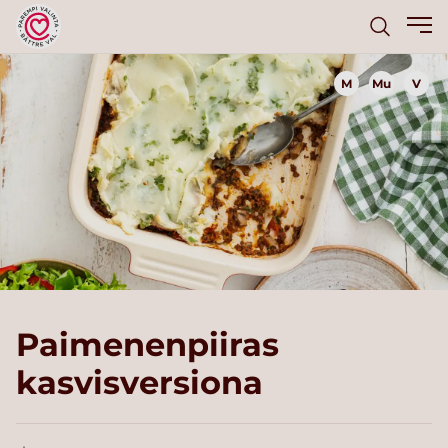
M
Mu
V
Paimenenpiiras
kasvisversiona