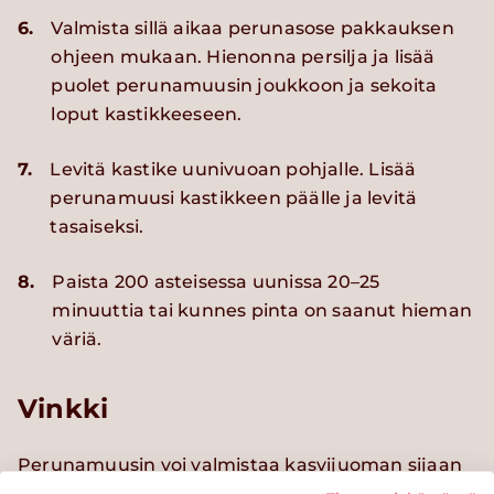
6.
Valmista sillä aikaa perunasose pakkauksen
ohjeen mukaan. Hienonna persilja ja lisää
puolet perunamuusin joukkoon ja sekoita
loput kastikkeeseen.
7.
Levitä kastike uunivuoan pohjalle. Lisää
perunamuusi kastikkeen päälle ja levitä
tasaiseksi.
8.
Paista 200 asteisessa uunissa 20–25
minuuttia tai kunnes pinta on saanut hieman
väriä.
Vinkki
Perunamuusin voi valmistaa kasvijuoman sijaan
myös rasvattomaan maitoon tai veteen.