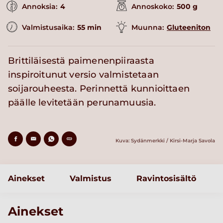
Annoksia:
4
Annoskoko:
500 g
Valmistusaika:
55 min
Muunna:
Gluteeniton
Brittiläisestä paimenenpiiraasta
inspiroitunut versio valmistetaan
soijarouheesta. Perinnettä kunnioittaen
päälle levitetään perunamuusia.
Kuva: Sydänmerkki / Kirsi-Marja Savola
Ainekset
Valmistus
Ravintosisältö
Ainekset