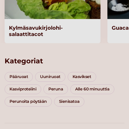
Kylmäsavukirjolohi-
Guaca
salaattitacot
Kategoriat
Pääruoat
Uuniruoat
Kasvikset
Kasviproteiini
Peruna
Alle 60 minuuttia
Perunoita pöytään
Sienisatoa