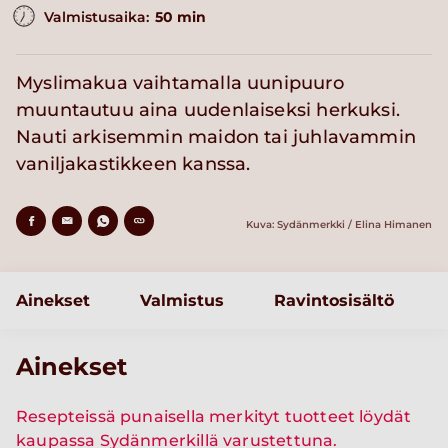
Valmistusaika:
50 min
Myslimakua vaihtamalla uunipuuro
muuntautuu aina uudenlaiseksi herkuksi.
Nauti arkisemmin maidon tai juhlavammin
vaniljakastikkeen kanssa.
Kuva: Sydänmerkki / Elina Himanen
Ainekset
Valmistus
Ravintosisältö
Ainekset
Resepteissä punaisella merkityt tuotteet löydät
kaupassa Sydänmerkillä varustettuna.