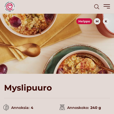
Helppo
M
K
Myslipuuro
Annoksia:
4
Annoskoko:
240 g