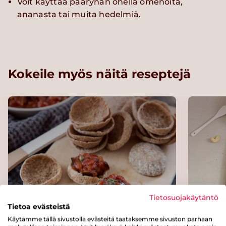
Voit käyttää päärynän ohella omenoita,
ananasta tai muita hedelmiä.
Kokeile myös näitä reseptejä
Tietosuojakäytäntö
Tietoa evästeistä
Käytämme tällä sivustolla evästeitä taataksemme sivuston parhaan
Caponata ruiskupeissa
Hedel