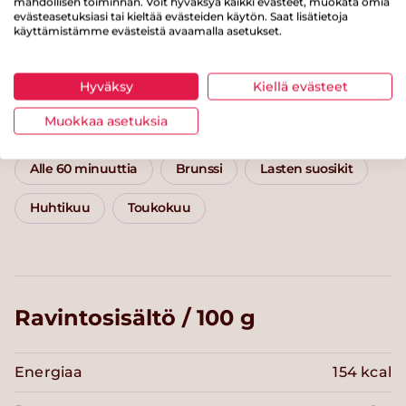
mahdollisen toiminnan. Voit hyväksyä kaikki evästeet, muokata omia
evästeasetuksiasi tai kieltää evästeiden käytön. Saat lisätietoja
käyttämistämme evästeistä avaamalla asetukset.
Kategoriat
Hyväksy
Kiellä evästeet
Muokkaa asetuksia
Välipalat ja jälkiruoat
Puurot
Viljatuotteet
Alle 60 minuuttia
Brunssi
Lasten suosikit
Huhtikuu
Toukokuu
Ravintosisältö / 100 g
Energiaa
154 kcal