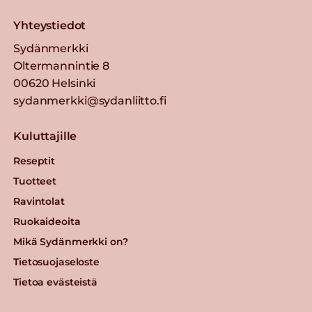
Yhteystiedot
Sydänmerkki
Oltermannintie 8
00620 Helsinki
sydanmerkki@sydanliitto.fi
Kuluttajille
Reseptit
Tuotteet
Ravintolat
Ruokaideoita
Mikä Sydänmerkki on?
Tietosuojaseloste
Tietoa evästeistä