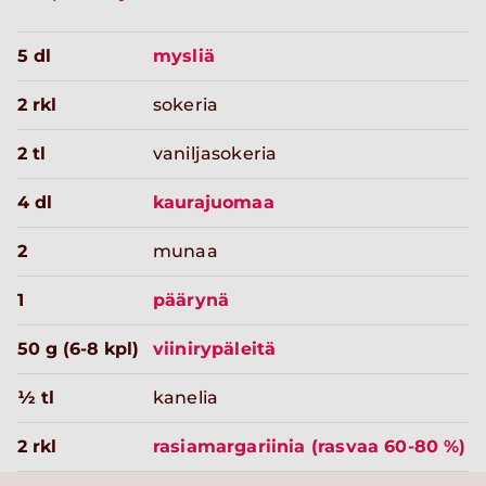
5 dl
mysliä
2 rkl
sokeria
2 tl
vaniljasokeria
4 dl
kaurajuomaa
2
munaa
1
päärynä
50 g (6-8 kpl)
viinirypäleitä
½ tl
kanelia
2 rkl
rasiamargariinia (rasvaa 60-80 %)