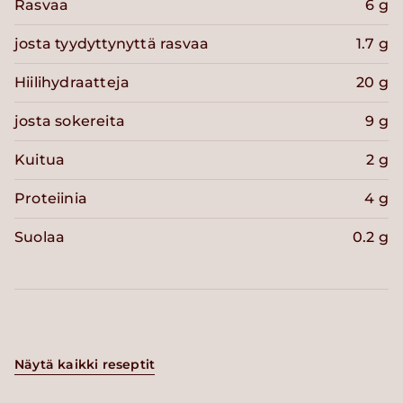
Rasvaa
6 g
josta tyydyttynyttä rasvaa
1.7 g
Hiilihydraatteja
20 g
josta sokereita
9 g
Kuitua
2 g
Proteiinia
4 g
Suolaa
0.2 g
Näytä kaikki reseptit