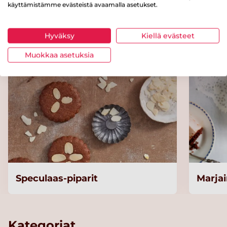
käyttämistämme evästeistä avaamalla asetukset.
Kokeile myös näitä reseptejä
Hyväksy
Kiellä evästeet
Muokkaa asetuksia
Speculaas-piparit
Marja
Kategoriat