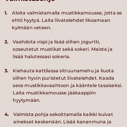
1.
Aloita valmistamalla mustikkamousse, jotta se
ehtii hyytyä. Laita liivatelehdet likoamaan
kylmään veteen.
2.
Vaahdota vispi ja lisää siihen jogurtti,
soseutetut mustikat sekä sokeri. Maista ja
lisää halutessasi sokeria.
3.
Kiehauta kattilassa sitruunamehu ja liuota
siihen hyvin puristetut liivatelehdet. Kaada
seos mustikkavaahtoon ja kääntele tasaiseksi.
Laita mustikkamousse jääkaappiin
hyytymään.
4.
Valmista pohja sekoittamalla kaikki kuivat
ainekset keskenään. Lisää kananmuna ja