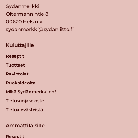
Sydänmerkki
Oltermannintie 8
00620 Helsinki
sydanmerkki@sydanliitto.fi
Kuluttajille
Reseptit
Tuotteet
Ravintolat
Ruokaideoita
Mikä Sydänmerkki on?
Tietosuojaseloste
Tietoa evästeistä
Ammattilaisille
Reseptit