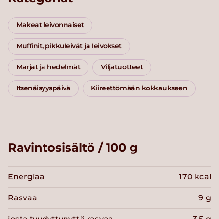
Makeat leivonnaiset
Muffinit, pikkuleivät ja leivokset
Marjat ja hedelmät
Viljatuotteet
Itsenäisyyspäivä
Kiireettömään kokkaukseen
Ravintosisältö / 100 g
Energiaa
170 kcal
Rasvaa
9 g
josta tyydyttynyttä rasvaa
3.5 g