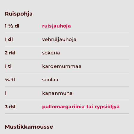
Ruispohja
1 ½ dl
ruisjauhoja
1 dl
vehnäjauhoja
2 rkl
sokeria
1 tl
kardemummaa
¼ tl
suolaa
1
kananmuna
3 rkl
pullomargariinia tai rypsiöljyä
Mustikkamousse