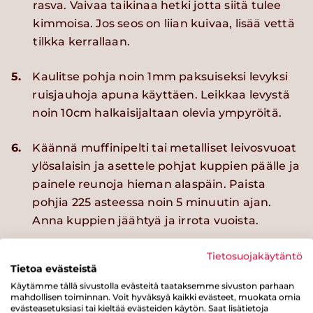
rasva. Vaivaa taikinaa hetki jotta siitä tulee
kimmoisa. Jos seos on liian kuivaa, lisää vettä
tilkka kerrallaan.
5.
Kaulitse pohja noin 1mm paksuiseksi levyksi
ruisjauhoja apuna käyttäen. Leikkaa levystä
noin 10cm halkaisijaltaan olevia ympyröitä.
6.
Käännä muffinipelti tai metalliset leivosvuoat
ylösalaisin ja asettele pohjat kuppien päälle ja
painele reunoja hieman alaspäin. Paista
pohjia 225 asteessa noin 5 minuutin ajan.
Anna kuppien jäähtyä ja irrota vuoista.
7.
Lusikoi tai pursota täytettä ruiskuppeihin.
Tietosuojakäytäntö
Tietoa evästeistä
Koristele tuoreilla mustikoilla.
Käytämme tällä sivustolla evästeitä taataksemme sivuston parhaan
mahdollisen toiminnan. Voit hyväksyä kaikki evästeet, muokata omia
evästeasetuksiasi tai kieltää evästeiden käytön. Saat lisätietoja