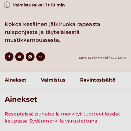
Valmistusaika:
1 t 10 min
Kokoa kesäinen jälkiruoka rapeasta
ruispohjasta ja täyteläisestä
mustikkamoussesta.
Kuva: Sydänmerkki / Suvi Laine
Ainekset
Valmistus
Ravintosisältö
Ainekset
Resepteissä punaisella merkityt tuotteet löydät
kaupassa Sydänmerkillä varustettuna.