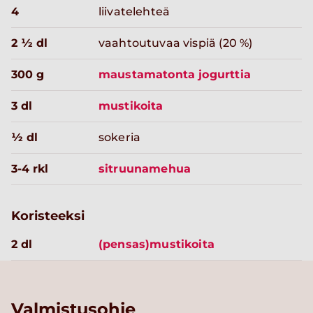
4
liivatelehteä
2 ½ dl
vaahtoutuvaa vispiä (20 %)
300 g
maustamatonta jogurttia
3 dl
mustikoita
½ dl
sokeria
3-4 rkl
sitruunamehua
Koristeeksi
2 dl
(pensas)mustikoita
Valmistusohje