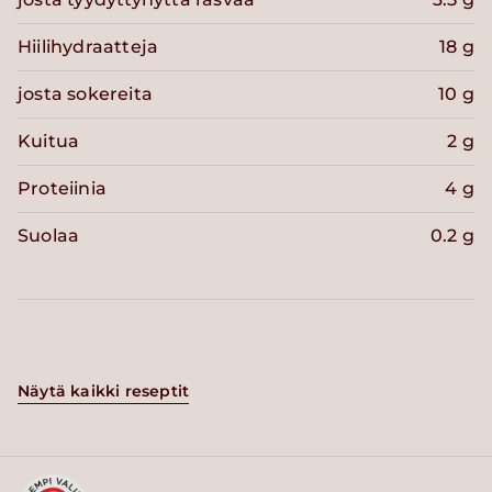
Hiilihydraatteja
18 g
josta sokereita
10 g
Kuitua
2 g
Proteiinia
4 g
Suolaa
0.2 g
Näytä kaikki reseptit