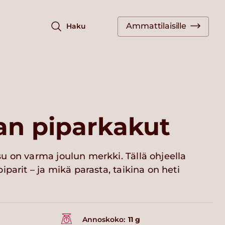
Ammattilaisille
Haku
an piparkakut
u on varma joulun merkki. Tällä ohjeella
parit – ja mikä parasta, taikina on heti
Annoskoko:
11 g