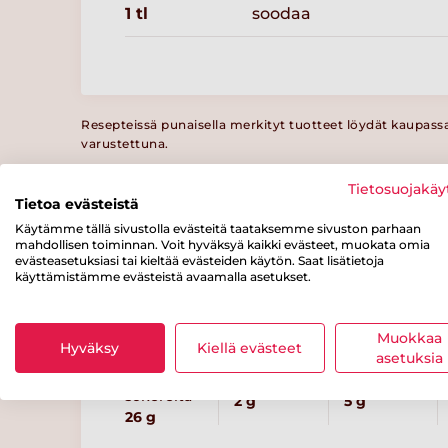
1 tl
soodaa
Resepteissä punaisella merkityt tuotteet löydät kaupass
varustettuna.
Tietosuojakäy
Tietoa evästeistä
Ravintosisältö
Käytämme tällä sivustolla evästeitä taataksemme sivuston parhaan
/ 100 g
mahdollisen toiminnan. Voit hyväksyä kaikki evästeet, muokata omia
evästeasetuksiasi tai kieltää evästeiden käytön. Saat lisätietoja
käyttämistämme evästeistä avaamalla asetukset.
Energiaa
Rasvaa
josta
tyydyttynyttä
420 kcal
17 g
rasvaa
Muokkaa
1.3 g
Hyväksy
Kiellä evästeet
asetuksia
josta
Kuitua
Proteiinia
sokereita
2 g
5 g
26 g