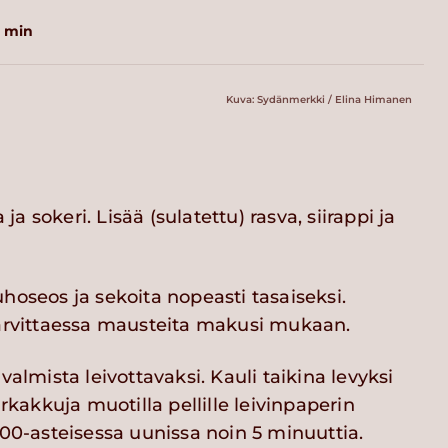
0 min
Kuva: Sydänmerkki / Elina Himanen
 sokeri. Lisää (sulatettu) rasva, siirappi ja
hoseos ja sekoita nopeasti tasaiseksi.
tarvittaessa mausteita makusi mukaan.
 valmista leivottavaksi. Kauli taikina levyksi
arkakkuja muotilla pellille leivinpaperin
200-asteisessa uunissa noin 5 minuuttia.