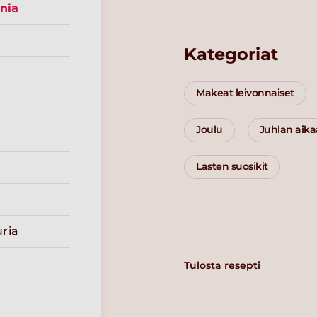
inia
Kategoriat
Makeat leivonnaiset
Joulu
Juhlan aik
Lasten suosikit
ria
Tulosta resepti