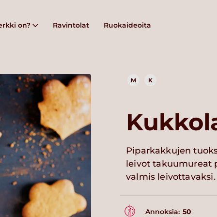
rkki on?
Ravintolat
Ruokaideoita
M
K
Kukkol
Piparkakkujen tuoks
leivot takuumureat pi
valmis leivottavaksi.
Annoksia:
50