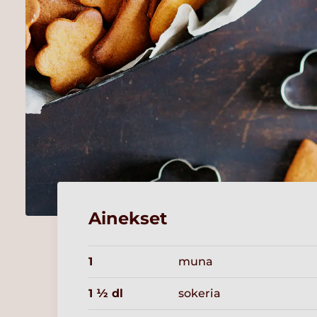
Ainekset
1
muna
1 ½ dl
sokeria