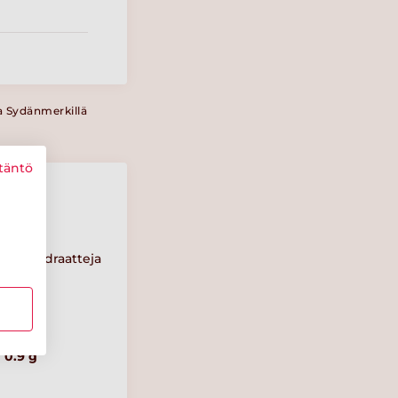
a Sydänmerkillä
täntö
Hiilihydraatteja
60 g
Suolaa
0.9 g