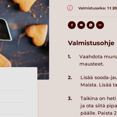
Valmistusaika:
1 t 2
Valmistusohje
1.
Vaahdota muna ja
mausteet.
2.
Lisää sooda-jau
Maista. Lisää 
3.
Taikina on heti
ja ota siitä pip
päälle. Paista 