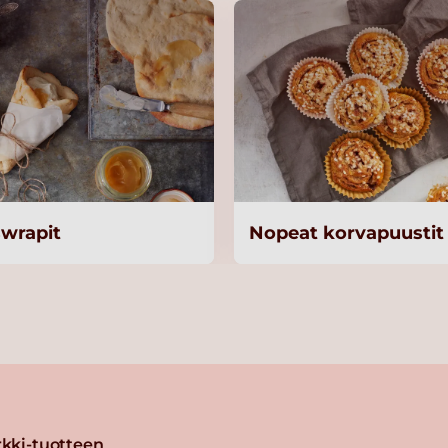
swrapit
Nopeat korvapuustit
kki-tuotteen