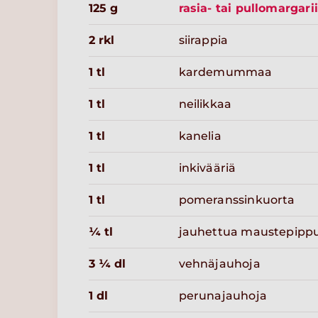
125 g
rasia- tai pullomargari
2 rkl
siirappia
1 tl
kardemummaa
1 tl
neilikkaa
1 tl
kanelia
1 tl
inkivääriä
1 tl
pomeranssinkuorta
¼ tl
jauhettua maustepippu
3 ¼ dl
vehnäjauhoja
1 dl
perunajauhoja