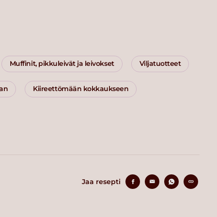
Muffinit, pikkuleivät ja leivokset
Viljatuotteet
aan
Kiireettömään kokkaukseen
Jaa resepti