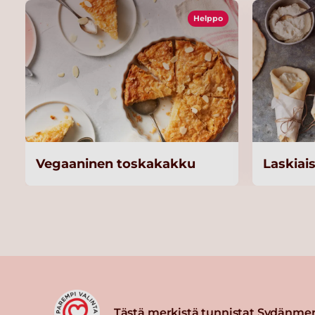
Helppo
Vegaaninen toskakakku
Laskiai
Tästä merkistä tunnistat Sydänmer