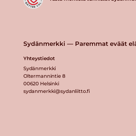
Sydänmerkki — Paremmat eväät el
Yhteystiedot
Sydänmerkki
Oltermannintie 8
00620 Helsinki
sydanmerkki@sydanliitto.fi