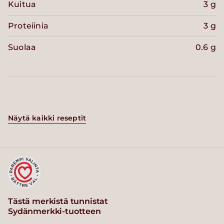
Kuitua
3 g
Proteiinia
3 g
Suolaa
0.6 g
Näytä kaikki reseptit
Tästä merkistä tunnistat
Sydänmerkki-tuotteen