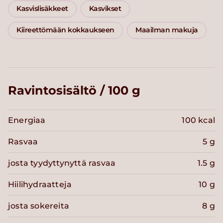
Kasvislisäkkeet
Kasvikset
Kiireettömään kokkaukseen
Maailman makuja
Ravintosisältö / 100 g
Energiaa
100 kcal
Rasvaa
5 g
josta tyydyttynyttä rasvaa
1.5 g
Hiilihydraatteja
10 g
josta sokereita
8 g