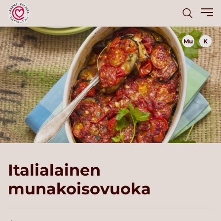
Mu
K
Italialainen
munakoisovuoka