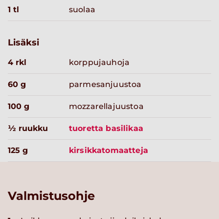
1 tl
suolaa
Lisäksi
4 rkl
korppujauhoja
60 g
parmesanjuustoa
100 g
mozzarellajuustoa
½ ruukku
tuoretta basilikaa
125 g
kirsikkatomaatteja
Valmistusohje