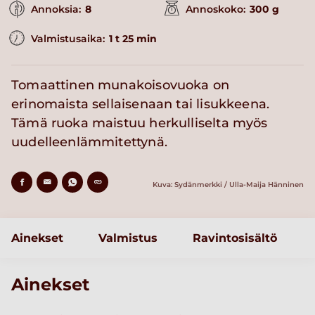
Annoksia:
8
Annoskoko:
300 g
Valmistusaika:
1 t 25 min
Tomaattinen munakoisovuoka on
erinomaista sellaisenaan tai lisukkeena.
Tämä ruoka maistuu herkulliselta myös
uudelleenlämmitettynä.
Kuva: Sydänmerkki / Ulla-Maija Hänninen
Ainekset
Valmistus
Ravintosisältö
Ainekset