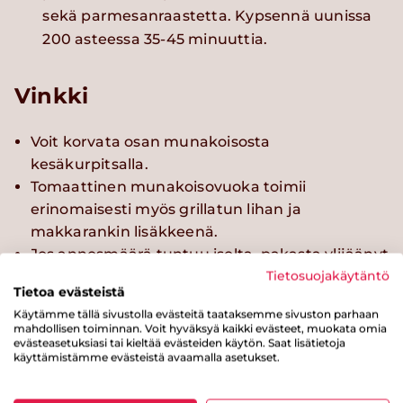
sekä parmesanraastetta. Kypsennä uunissa
200 asteessa 35-45 minuuttia.
Vinkki
Voit korvata osan munakoisosta
kesäkurpitsalla.
Tomaattinen munakoisovuoka toimii
erinomaisesti myös grillatun lihan ja
makkarankin lisäkkeenä.
Jos annosmäärä tuntuu isolta, pakasta ylijäänyt
ruoka.
Tietosuojakäytäntö
Tietoa evästeistä
Käytämme tällä sivustolla evästeitä taataksemme sivuston parhaan
mahdollisen toiminnan. Voit hyväksyä kaikki evästeet, muokata omia
evästeasetuksiasi tai kieltää evästeiden käytön. Saat lisätietoja
käyttämistämme evästeistä avaamalla asetukset.
Kokeile myös näitä reseptejä