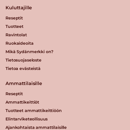
Kuluttajille
Reseptit
Tuotteet
Ravintolat
Ruokaideoita
Mikä Sydänmerkki on?
Tietosuojaseloste
Tietoa evästeistä
Ammattilaisille
Reseptit
Ammattikeittiöt
Tuotteet ammattikeittiöön
Elintarviketeollisuus
Ajankohtaista ammattilaisille