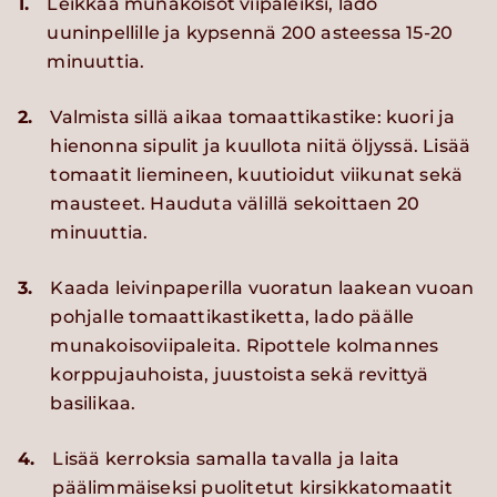
1.
Leikkaa munakoisot viipaleiksi, lado
uuninpellille ja kypsennä 200 asteessa 15-20
minuuttia.
2.
Valmista sillä aikaa tomaattikastike: kuori ja
hienonna sipulit ja kuullota niitä öljyssä. Lisää
tomaatit liemineen, kuutioidut viikunat sekä
mausteet. Hauduta välillä sekoittaen 20
minuuttia.
3.
Kaada leivinpaperilla vuoratun laakean vuoan
pohjalle tomaattikastiketta, lado päälle
munakoisoviipaleita. Ripottele kolmannes
korppujauhoista, juustoista sekä revittyä
basilikaa.
4.
Lisää kerroksia samalla tavalla ja laita
päälimmäiseksi puolitetut kirsikkatomaatit