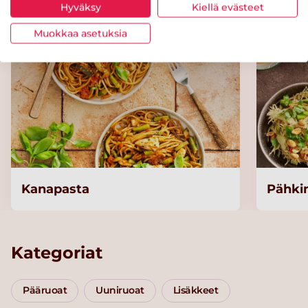
Hyväksy
Kiellä evästeet
Muokkaa asetuksia
Kanapasta
Pähkin
Kategoriat
Pääruoat
Uuniruoat
Lisäkkeet