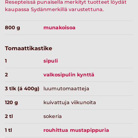
Resepteissä punaisella merkityt tuotteet löydät
kaupassa Sydänmerkillä varustettuna.
800 g
munakoisoa
Tomaattikastike
1
sipuli
2
valkosipulin kynttä
3 tlk (á 400g)
luumutomaatteja
120 g
kuivattuja viikunoita
2 tl
sokeria
1 tl
rouhittua mustapippuria