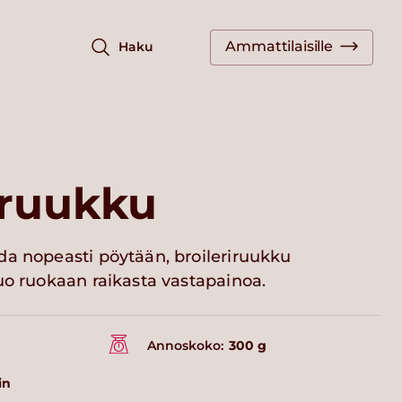
Ammattilaisille
Haku
iruukku
da nopeasti pöytään, broileriruukku
uo ruokaan raikasta vastapainoa.
Annoskoko:
300 g
in