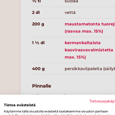
½ tl
suolaa
2 dl
vettä
200 g
maustamatonta tuorej
(rasvaa max. 15%)
1 ½ dl
kermankaltaista
kasvirasvavalmistetta 
max. 15%)
400 g
persikkaviipaleita (säily
Pinnalle
1 dl
juustoa raasteena (ra
Tietosuojakäy
17%)
Tietoa evästeistä
Käytämme tällä sivustolla evästeitä taataksemme sivuston parhaan