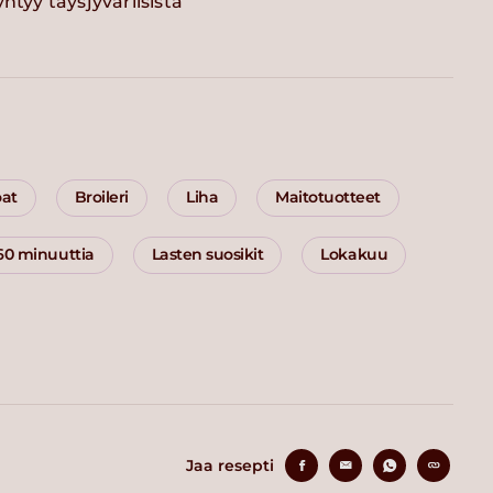
ntyy täysjyväriisistä
oat
Broileri
Liha
Maitotuotteet
 60 minuuttia
Lasten suosikit
Lokakuu
Jaa resepti