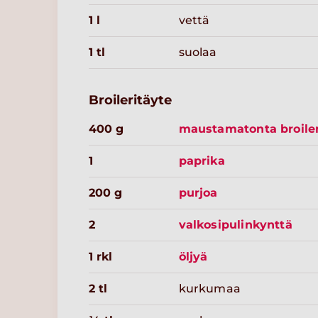
1 l
vettä
1 tl
suolaa
Broileritäyte
400 g
maustamatonta broiler
1
paprika
200 g
purjoa
2
valkosipulinkynttä
1 rkl
öljyä
2 tl
kurkumaa