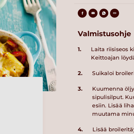
Valmistusohje
1.
Laita riisiseos
Keittoajan löydä
2.
Suikaloi broiler
3.
Kuumenna öljy 
sipulisilput. K
esiin. Lisää li
muutama minuu
4.
Lisää broileri