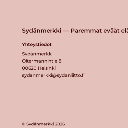
Sydänmerkki — Paremmat eväät el
Yhteystiedot
Sydänmerkki
Oltermannintie 8
00620 Helsinki
sydanmerkki@sydanliitto.fi
© Sydänmerkki 2026