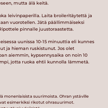
seen, mutta älä keitä.
a leivinpaperilla. Laita broileritäytettä ja
kaan vuorotellen. Jätä päällimmäiseksi
Ripottele pinnalle juustoraastetta.
teisessa uunissa 10-15 minuuttia eli kunnes
ut ja hieman ruskistunut. Jos olet
oan aiemmin, kypsennysaika on noin 10
mpi, jotta ruoka ehtii kunnolla lämmetä.
dä monenlaisista suurimoista. Ohran ystäville
vat esimerkiksi rikotut ohrasuurimot.