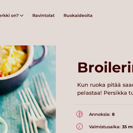
rkki on?
Ravintolat
Ruokaideoita
Broiler
Kun ruoka pitää saa
pelastaa! Persikka t
Annoksia:
8
Valmistusaika:
35 m