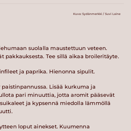
Kuva: Sydänmerkki / Suvi Laine
 kiehumaan suolalla maustettuun veteen.
t pakkauksesta. Tee sillä aikaa broileritäyte.
infileet ja paprika. Hienonna sipulit.
paistinpannussa. Lisää kurkuma ja
uullota pari minuuttia, jotta aromit pääsevät
hasuikaleet ja kypsennä miedolla lämmöllä
tti.
täytteen loput ainekset. Kuumenna