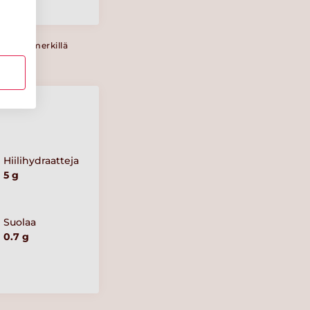
a Sydänmerkillä
Hiilihydraatteja
5 g
Suolaa
0.7 g