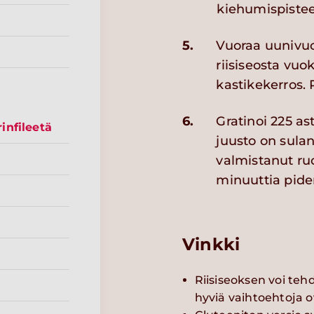
kiehumispistee
5.
Vuoraa uunivuok
riisiseosta vuo
kastikekerros. 
6.
Gratinoi 225 as
infileetä
juusto on sulan
valmistanut ru
minuuttia pide
Vinkki
Riisiseoksen voi teh
hyviä vaihtoehtoja o