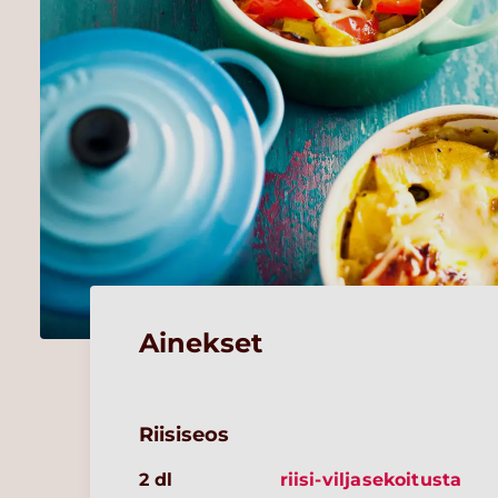
Ainekset
Riisiseos
2 dl
riisi-viljasekoitusta