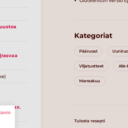
Gluteeniton versio sy
uustoa
Kategoriat
Pääruoat
Uuniru
(rasvaa
Viljatuotteet
Alle
ke)
Marraskuu
svaa max.
täntö
Tulosta resepti