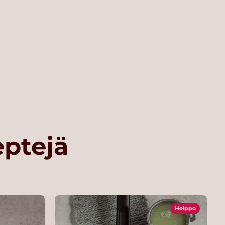
eptejä
Helppo