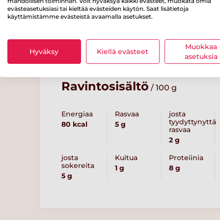
mahdollisen toiminnan. Voit hyväksyä kaikki evästeet, muokata omia
evästeasetuksiasi tai kieltää evästeiden käytön. Saat lisätietoja
käyttämistämme evästeistä avaamalla asetukset.
Resepteissä punaisella merkityt tuotteet löydät kaupass
varustettuna.
Muokkaa
Hyväksy
Kiellä evästeet
asetuksia
Ravintosisältö
/ 100 g
Energiaa
Rasvaa
josta
tyydyttynyttä
80 kcal
5 g
rasvaa
2 g
josta
Kuitua
Proteiinia
sokereita
1 g
8 g
5 g