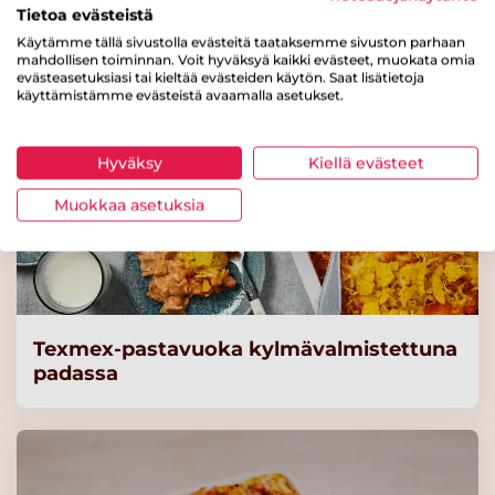
hernepyörykkä 20 g x 255 /
Tietoa evästeistä
5,1 kg
Käytämme tällä sivustolla evästeitä taataksemme sivuston parhaan
mahdollisen toiminnan. Voit hyväksyä kaikki evästeet, muokata omia
Lue lisää
evästeasetuksiasi tai kieltää evästeiden käytön. Saat lisätietoja
käyttämistämme evästeistä avaamalla asetukset.
Valio kasvis-kaalikääryle 2
kg (n. 110 g) laktoositon
Hyväksy
Kiellä evästeet
Lue lisää
Muokkaa asetuksia
Valio jogurtti 5 kg rasvaton
mango-vanilja laktoositon
Lue lisää
Texmex-pastavuoka kylmävalmistettuna
padassa
Valio jogurtti 100 g
rasvaton mango-vanilja
laktoositon
Lue lisää