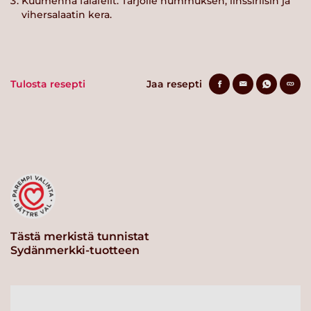
Kuumenna falafelit. Tarjoile hummuksen, linssiriisin ja
vihersalaatin kera.
Tulosta resepti
Jaa resepti
Tästä merkistä tunnistat
Sydänmerkki-tuotteen