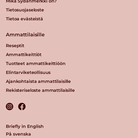
Mikä Sydänmerkki on?
viipaleet
Tietosuojaseloste
Lue lisää
Tietoa evästeistä
Ammattilaisille
Härkäpapurouhe
Reseptit
Lue lisää
Ammattikeittiöt
Tuotteet ammattikeittiöön
Gold&Green®
Elintarviketeollisuus
Nyhtökaura® 1,5 kg
Ajankohtaista ammattilaisille
Maustamaton
Rekisteriseloste ammattilaisille
Lue lisää
Gold&Green® 2,5 kg
vegekuutiot
Briefly in English
Lue lisää
På svenska