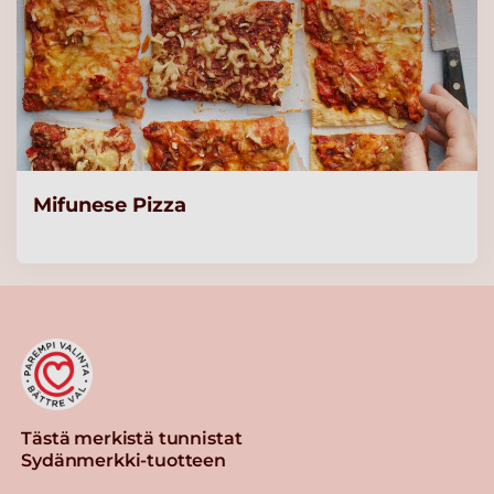
piimä 5 kg
Lue lisää
Valio jogurtti 150 g rasvaton
metsämarja laktoositon
(ammattikeittiöille)
Lue lisää
Mifunese Pizza
Valio jogurtti 150 g rasvaton
persikka laktoositon
(ammattikeittiöille)
Lue lisää
Valio Hyvä suomalainen
Tästä merkistä tunnistat
Arki® pehmeä rahka 200 g
Sydänmerkki-tuotteen
laktoositon