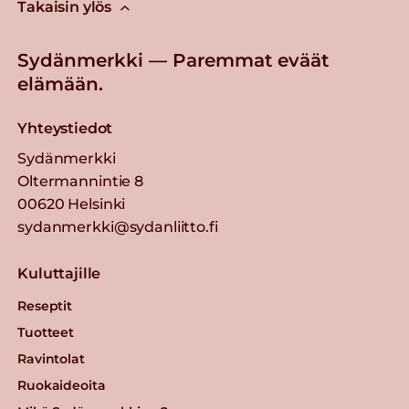
Takaisin ylös
Lue lisää
Sydänmerkki — Paremmat eväät
Valio PROfeel®
elämään.
kerrosproteiinirahka 175 g
mustikka laktoositon
Yhteystiedot
Lue lisää
Sydänmerkki
Oltermannintie 8
Gold&Green® Härkis®
00620 Helsinki
Kaurajauhis
sydanmerkki@sydanliitto.fi
Lue lisää
Kuluttajille
Kaura-kasviproteiinirouhe
Reseptit
Tuotteet
Lue lisää
Ravintolat
Ruokaideoita
Valio Polar® 15 % e1 KG