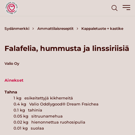
Sydänmerkki
Ammattilaisreseptit
Kappaletuote + kastike
Falafelia, hummusta ja linssiriisiä
Valio Oy
Ainekset
Tahna
1
kg
esikeitettyjä kikherneitä
0.4
kg
Valio Oddlygood® Dream Fraichea
0.1
kg
tahinia
0.05
kg
sitruunamehua
0.02
kg
hienonnettua ruohosipulia
0.01
kg
suolaa