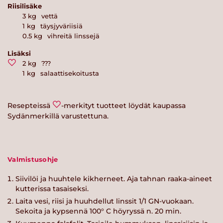
Riisilisäke
3
kg
vettä
1
kg
täysjyväriisiä
0.5
kg
vihreitä linssejä
Lisäksi
2
kg
???
1
kg
salaattisekoitusta
Resepteissä
-merkityt tuotteet löydät kaupassa
Sydänmerkillä varustettuna.
Valmistusohje
Siivilöi ja huuhtele kikherneet. Aja tahnan raaka-aineet
kutterissa tasaiseksi.
Laita vesi, riisi ja huuhdellut linssit 1/1 GN-vuokaan.
Sekoita ja kypsennä 100° C höyryssä n. 20 min.