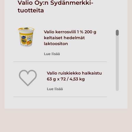
Valio Oy:n Sydänmerkki-
tuotteita
Valio kerrosviili 1 % 200 g
keltaiset hedelmät
laktoositon
Lue lisää
Valio ruiskiekko halkaistu
63 g x 72 / 4,53 kg
Lue lisää
Valio ruisnappi halkaistu 38
g x 70 / 2,66 kg
Lue lisää