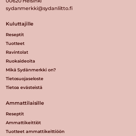
00620 Helsinki
Kaurajauhis
sydanmerkki@sydanliitto.fi
Lue lisää
Kuluttajille
Kaura-kasviproteiinirouhe
Reseptit
Tuotteet
Lue lisää
Ravintolat
Ruokaideoita
Valio Polar® 15 % e1 KG
Mikä Sydänmerkki on?
viipaleet
Tietosuojaseloste
Lue lisää
Tietoa evästeistä
Ammattilaisille
Härkäpapurouhe
Reseptit
Lue lisää
Ammattikeittiöt
Tuotteet ammattikeittiöön