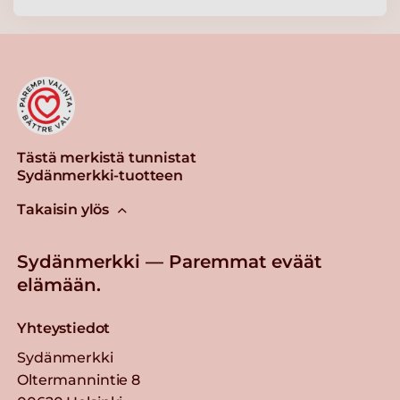
Valio jogurtti 150 g rasvaton
persikka laktoositon
(ammattikeittiöille)
Lue lisää
Valio Hyvä suomalainen
Tästä merkistä tunnistat
Arki® pehmeä rahka 200 g
Sydänmerkki-tuotteen
laktoositon
Takaisin ylös
Lue lisää
Sydänmerkki — Paremmat eväät
Valio PROfeel®
elämään.
kerrosproteiinirahka 175 g
mustikka laktoositon
Yhteystiedot
Lue lisää
Sydänmerkki
Oltermannintie 8
Gold&Green® Härkis®