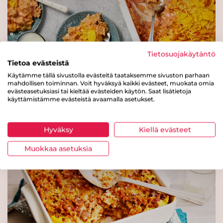
Lue lisää
Gold&Green®
maissipyörykkä 20 g x 255 /
Tietosuojakäytäntö
5,1 kg
Tietoa evästeistä
Lue lisää
Käytämme tällä sivustolla evästeitä taataksemme sivuston parhaan
Texmex-pastavuoka kylmävalmistettuna
mahdollisen toiminnan. Voit hyväksyä kaikki evästeet, muokata omia
padassa
evästeasetuksiasi tai kieltää evästeiden käytön. Saat lisätietoja
käyttämistämme evästeistä avaamalla asetukset.
Gold&Green®
hernepyörykkä 20 g x 255 /
5,1 kg
Hyväksy
Kiellä evästeet
Lue lisää
Muokkaa asetuksia
Valio kasvis-kaalikääryle 2
kg (n. 110 g) laktoositon
Lue lisää