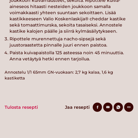
joukkoon kuivamausteet, sekoita. Ripottele kuiva-
aineseos hitaasti nesteiden joukkoon samalla
voimakkaasti yhteen suuntaan sekoittaen. Lisää
kastikkeeseen Valio Koskenlaskija® cheddar kastike
sekä tomaattimurska, sekoita tasaiseksi. Annostele
kastike kalojen päälle ja siirrä kylmäsäilytykseen.
Ripottele murennettuja nacho-sipsejä sekä
juustoraastetta pinnalle juuri ennen paistoa.
Paista kuivapaistolla 125 asteessa noin 45 minuuttia.
Anna vetäytyä hetki ennen tarjoilua.
Annostelu 1/1 65mm GN-vuokaan: 2,7 kg kalaa, 1,6 kg
kastiketta
Tulosta resepti
Jaa resepti