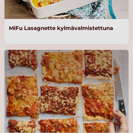
Valio jogurtti 5 kg rasvaton
mango-vanilja laktoositon
Lue lisää
MiFu Lasagnette kylmävalmistettuna
Valio jogurtti 100 g
rasvaton mango-vanilja
laktoositon
Lue lisää
Valio Oltermanni 17%
Kasviöljy
Lue lisää
Gold&Green® mureat ja
mehevät suikaleet 1,5 kg
Original