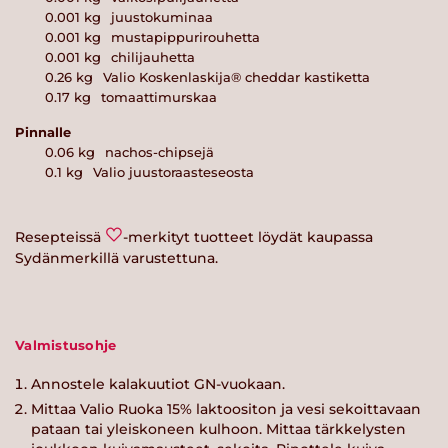
0.001
kg
juustokuminaa
0.001
kg
mustapippurirouhetta
0.001
kg
chilijauhetta
0.26
kg
Valio Koskenlaskija® cheddar kastiketta
0.17
kg
tomaattimurskaa
Pinnalle
0.06
kg
nachos-chipsejä
0.1
kg
Valio juustoraasteseosta
Resepteissä
-merkityt tuotteet löydät kaupassa
Sydänmerkillä varustettuna.
Valmistusohje
Annostele kalakuutiot GN-vuokaan.
Mittaa Valio Ruoka 15% laktoositon ja vesi sekoittavaan
pataan tai yleiskoneen kulhoon. Mittaa tärkkelysten