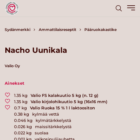
Sydänmerkki
Ammattilaisreseptit
Pääruokakastike
Nacho Uunikala
Valio Oy
Ainekset
1.35
kg
Valio FS kalakuutio 5 kg (n. 12 g)
1.35
kg
Valio kirjolohikuutio 5 kg (16x16 mm)
0.7
kg
Valio Ruoka 15 % 1 l laktoositon
0.38
kg
kylmää vettä
0.046
kg
kylmätärkkelystä
0.026
kg
maissitärkkelystä
0.022
kg
suolaa
0.001
kg
valkosipulijauhetta